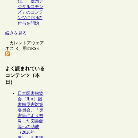
館、「信州デ
ジタルコモン
ズ」のコンテ
ンツにDOIの
付与を開始
続きを見る
「カレントアウェア
ネス-R」用のRSS：
よく読まれている
コンテンツ（本
日）
日本図書館協
会（JLA）図
書館災害対策
委員会、「災
害等により被
災した図書館
等への助成
（2026年
度）」を希望