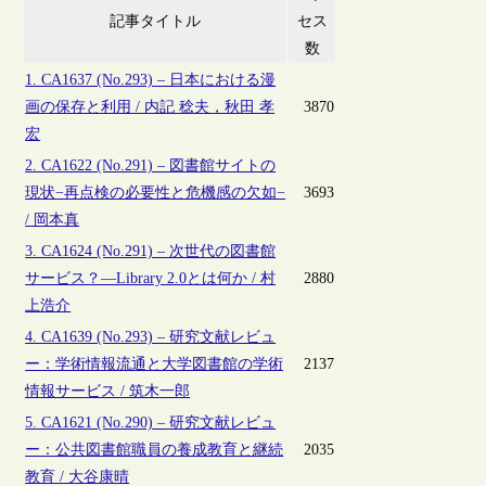
記事タイトル
セス
数
1. CA1637 (No.293) – 日本における漫
画の保存と利用 / 内記 稔夫，秋田 孝
3870
宏
2. CA1622 (No.291) – 図書館サイトの
現状−再点検の必要性と危機感の欠如−
3693
/ 岡本真
3. CA1624 (No.291) – 次世代の図書館
サービス？―Library 2.0とは何か / 村
2880
上浩介
4. CA1639 (No.293) – 研究文献レビュ
ー：学術情報流通と大学図書館の学術
2137
情報サービス / 筑木一郎
5. CA1621 (No.290) – 研究文献レビュ
ー：公共図書館職員の養成教育と継続
2035
教育 / 大谷康晴