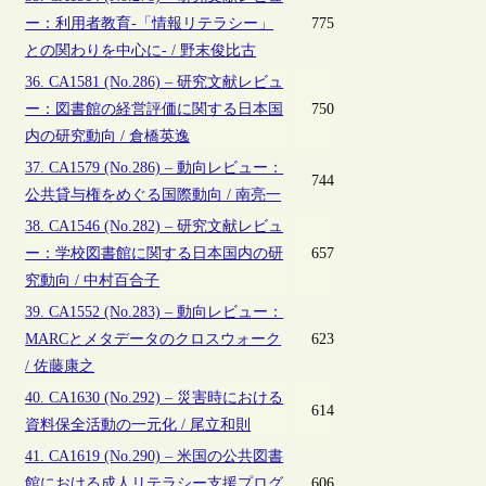
ー：利用者教育-「情報リテラシー」
775
との関わりを中心に- / 野末俊比古
36. CA1581 (No.286) – 研究文献レビュ
ー：図書館の経営評価に関する日本国
750
内の研究動向 / 倉橋英逸
37. CA1579 (No.286) – 動向レビュー：
744
公共貸与権をめぐる国際動向 / 南亮一
38. CA1546 (No.282) – 研究文献レビュ
ー：学校図書館に関する日本国内の研
657
究動向 / 中村百合子
39. CA1552 (No.283) – 動向レビュー：
MARCとメタデータのクロスウォーク
623
/ 佐藤康之
40. CA1630 (No.292) – 災害時における
614
資料保全活動の一元化 / 尾立和則
41. CA1619 (No.290) – 米国の公共図書
館における成人リテラシー支援プログ
606