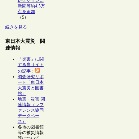
レクションに
新聞等約4.5万
点を追加
（5）
続きを見る
東日本大震災 関
連情報
「災害」に関
する当サイト
の記事
：
調査研究リポ
ート「東日本
大震災と図書
館」
地震・災害 関
連情報（レフ
ァレンス協同
データベー
ス）
各地の図書館
等の被災情報
等について