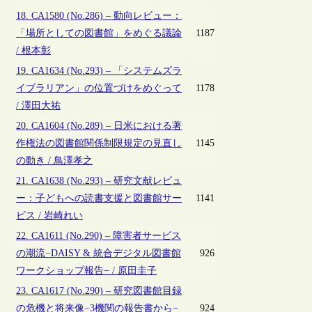
18. CA1580 (No.286) – 動向レビュー：
「場所としての図書館」をめぐる議論
1187
/ 根本彰
19. CA1634 (No.293) – 「システムズラ
イブラリアン」の位置づけをめぐって
1178
/ 澤田大祐
20. CA1604 (No.289) – 日米における著
作権法の図書館関係制限規定の見直し
1145
の動き / 鳥澤孝之
21. CA1638 (No.293) – 研究文献レビュ
ー：子どもへの読書支援と図書館サー
1141
ビス / 岩崎れい
22. CA1611 (No.290) – 障害者サービス
の潮流−DAISY & 統合デジタル図書館
926
ワークショップ報告− / 原田圭子
23. CA1617 (No.290) – 研究図書館目録
の危機と将来像−3機関の報告書から−
924