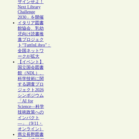
ザインせよ！
Next Library
Challenge
2030」を開催
イタリア図書
館協会、乳幼
児向け読書推
進プロジェク
ト“TuttInLibro”：
全国ネットワ
ークが拡大
【イベント】
国立国会図書
館（NDL）、
科学技術に関
する調査プロ
ジェクト2026
シンポジウム
「AI for
Science―科学
技術政策への
インパクト
―」（9/11・
オンライン）
県立長野図書