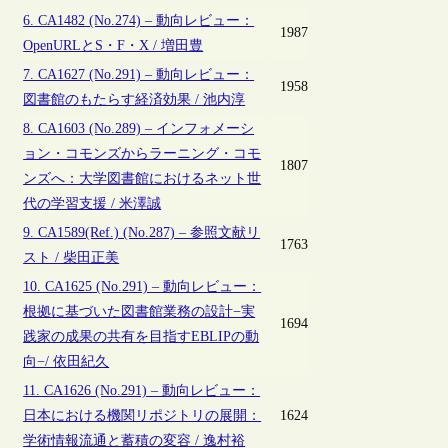
6. CA1482 (No.274) – 動向レビュー：
1987
OpenURLとS・F・X / 増田豊
7. CA1627 (No.291) – 動向レビュー：
1958
図書館のもたらす経済効果 / 池内淳
8. CA1603 (No.289) – インフォメーシ
ョン・コモンズからラーニング・コモ
1807
ンズへ：大学図書館におけるネット世
代の学習支援 / 米澤誠
9. CA1589(Ref.) (No.287) – 参照文献リ
1763
スト / 柴田正美
10. CA1625 (No.291) – 動向レビュー：
根拠に基づいた図書館業務の設計−実
1694
践家の成果の共有を目指すEBLIPの動
向−/ 依田紀久
11. CA1626 (No.291) – 動向レビュー：
日本における機関リポジトリの展開：
1624
学術情報流通と蓄積の変容 / 逸村裕