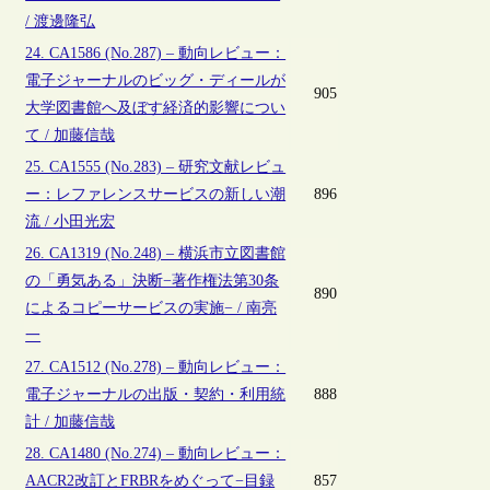
/ 渡邊隆弘
24. CA1586 (No.287) – 動向レビュー：
電子ジャーナルのビッグ・ディールが
905
大学図書館へ及ぼす経済的影響につい
て / 加藤信哉
25. CA1555 (No.283) – 研究文献レビュ
ー：レファレンスサービスの新しい潮
896
流 / 小田光宏
26. CA1319 (No.248) – 横浜市立図書館
の「勇気ある」決断−著作権法第30条
890
によるコピーサービスの実施− / 南亮
一
27. CA1512 (No.278) – 動向レビュー：
電子ジャーナルの出版・契約・利用統
888
計 / 加藤信哉
28. CA1480 (No.274) – 動向レビュー：
AACR2改訂とFRBRをめぐって−目録
857