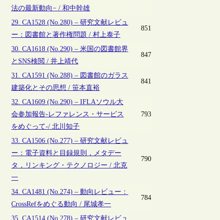
法の最新動向− / 和中幹雄
29. CA1528 (No.280) – 研究文献レビュ
851
ー：図書館と著作権問題 / 村上泰子
30. CA1618 (No.290) – 米国の図書館界
847
とSNS検閲 / 井上靖代
31. CA1591 (No.288) – 図書館のガラス
841
建築化とその思想 / 笹本直裕
32. CA1609 (No.290) – IFLAソウル大
会参加報告‐レファレンス・サービス
793
をめぐって‐/ 北川知子
33. CA1506 (No.277) – 研究文献レビュ
ー：電子資料と目録規則，メタデー
790
タ，リンキング・テクノロジー / 北克
一
34. CA1481 (No.274) – 動向レビュー：
784
CrossRefをめぐる動向 / 尾城孝一
35. CA1514 (No.278) – 研究文献レビュ