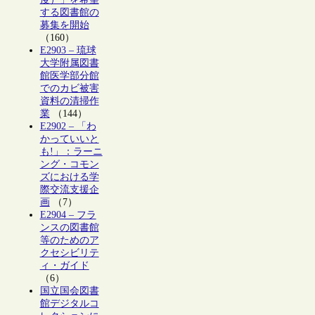
する図書館の
募集を開始
（160）
E2903 – 琉球
大学附属図書
館医学部分館
でのカビ被害
資料の清掃作
業
（144）
E2902 – 「わ
かっていいと
も!」：ラーニ
ング・コモン
ズにおける学
際交流支援企
画
（7）
E2904 – フラ
ンスの図書館
等のためのア
クセシビリテ
ィ・ガイド
（6）
国立国会図書
館デジタルコ