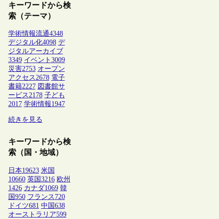
キーワードから検
索（テーマ）
学術情報流通
4348
デジタル化
4098
デ
ジタルアーカイブ
3349
イベント
3009
災害
2753
オープン
アクセス
2678
電子
書籍
2227
図書館サ
ービス
2178
子ども
2017
学術情報
1947
続きを見る
キーワードから検
索（国・地域）
日本
19623
米国
10660
英国
3216
欧州
1426
カナダ
1069
韓
国
950
フランス
720
ドイツ
681
中国
638
オーストラリア
599