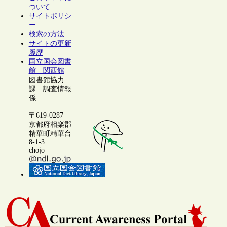
ついて
サイトポリシ
ー
検索の方法
サイトの更新
履歴
国立国会図書
館 関西館
図書館協力
課 調査情報
係
〒619-0287
京都府相楽郡
精華町精華台
8-1-3
chojo