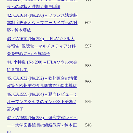
ラムの現状と課題 / 瀬戸口誠
42. CA1614 (No.290) – フランス法定納
本制度改正とウェブアーカイブへの対
602
応 / 鈴木尊紘
43. CA1610 (No.290) – IFLAソウル大
会報告−視聴覚・マルチメディア分科
597
会を中心に− / 石塚陽子
44. 小特集 (No.290) – IFLAソウル大会
583
に参加して
45. CA1632 (No.292) – 欧州連合の情報
568
政策と欧州デジタル図書館 / 鈴木尊紘
46. CA1559 (No.284) – 動向レビュー：
オープンアクセスのインパクト分析 /
559
宮入暢子
47. CA1599 (No.288) – 研究文献レビュ
ー：大学図書館員の継続教育 / 鈴木正
546
紀