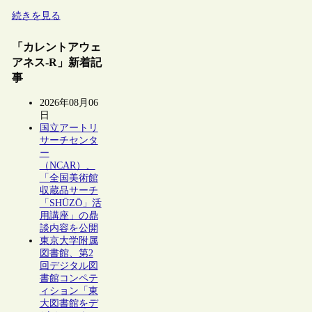
続きを見る
「カレントアウェ
アネス-R」新着記
事
2026年08月06
日
国立アートリ
サーチセンタ
ー
（NCAR）、
「全国美術館
収蔵品サーチ
「SHŪZŌ」活
用講座」の鼎
談内容を公開
東京大学附属
図書館、第2
回デジタル図
書館コンペテ
ィション「東
大図書館をデ