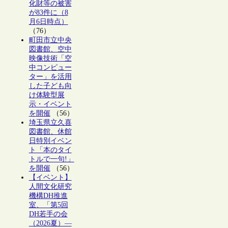
化財等の被害
が83件に（8
月6日時点）
（76）
町田市立中央
図書館、空中
映像技術「空
中コンピュー
ター」を活用
した子ども向
け体験型展
示・イベント
を開催
（56）
埼玉県立久喜
図書館、休館
日特別イベン
ト「本のタイ
トルで一句!」
を開催
（56）
【イベント】
人間文化研究
機構DH推進
室、「第5回
DH若手の会
（2026夏）―