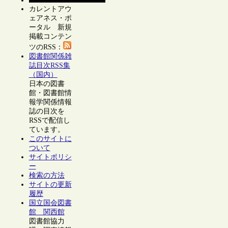
カレントアウ
ェアネス・ポ
ータル 新規
掲載コンテン
ツのRSS：
図書館関係雑
誌目次RSS集
（国内）
日本の図書
館・図書館情
報学関係情報
誌の目次を
RSSで配信し
ています。
このサイトに
ついて
サイトポリシ
ー
検索の方法
サイトの更新
履歴
国立国会図書
館 関西館
図書館協力