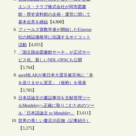
エンス・クラブ株式会社が同市図書
館・歴史資料館の企画・運営に関して
基本合意を締結
【4,808】
フィールズ賞数学者が開始したElsevier
社の雑誌価格等に抗議するボイコット
活動
【4,055】
「国立国会図書館サーチ」が正式サー
ビス化、新しいNDL-OPACも公開
【3,764】
saveMLAKが東日本大震災被災地に「本
を送りません宣言」（仮称）を発表
【3,705】
日本語論文の書誌事項を文献管理ツー
ルMendeleyへ正確に取りこむためのツー
ル「日本語論文 to Mendeley」
【3,611】
世界の美しい書店20店舗（記事紹介）
【3,275】