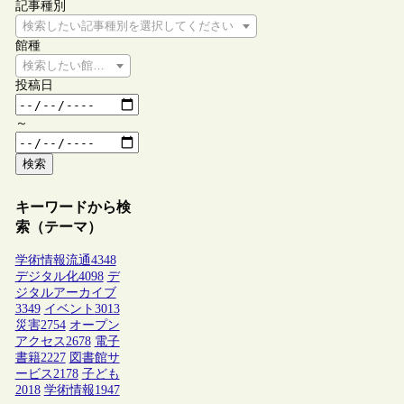
記事種別
検索したい記事種別を選択してください
館種
検索したい館種を選択してください
投稿日
～
検索
キーワードから検
索（テーマ）
学術情報流通
4348
デジタル化
4098
デ
ジタルアーカイブ
3349
イベント
3013
災害
2754
オープン
アクセス
2678
電子
書籍
2227
図書館サ
ービス
2178
子ども
2018
学術情報
1947