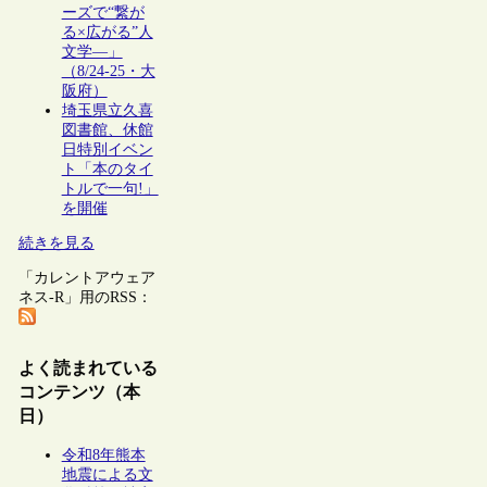
ーズで“繋が
る×広がる”人
文学―」
（8/24-25・大
阪府）
埼玉県立久喜
図書館、休館
日特別イベン
ト「本のタイ
トルで一句!」
を開催
続きを見る
「カレントアウェア
ネス-R」用のRSS：
よく読まれている
コンテンツ（本
日）
令和8年熊本
地震による文