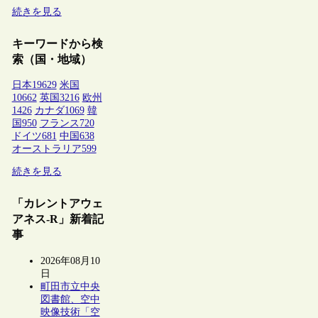
続きを見る
キーワードから検
索（国・地域）
日本
19629
米国
10662
英国
3216
欧州
1426
カナダ
1069
韓
国
950
フランス
720
ドイツ
681
中国
638
オーストラリア
599
続きを見る
「カレントアウェ
アネス-R」新着記
事
2026年08月10
日
町田市立中央
図書館、空中
映像技術「空