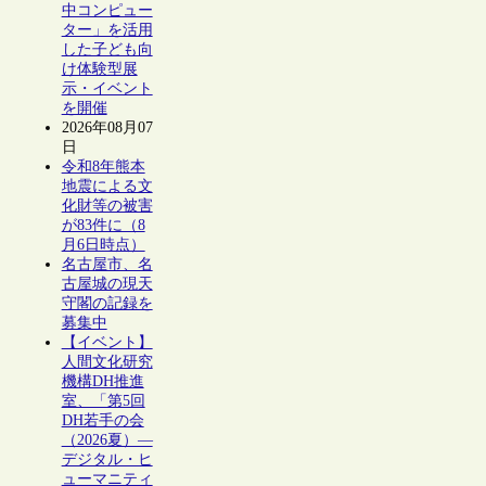
中コンピュー
ター」を活用
した子ども向
け体験型展
示・イベント
を開催
2026年08月07
日
令和8年熊本
地震による文
化財等の被害
が83件に（8
月6日時点）
名古屋市、名
古屋城の現天
守閣の記録を
募集中
【イベント】
人間文化研究
機構DH推進
室、「第5回
DH若手の会
（2026夏）―
デジタル・ヒ
ューマニティ