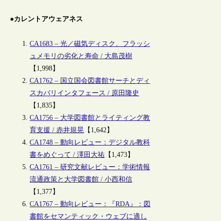
●カレントアウェアネス
CA1683 – 光／磁気ディスク、フラッシ
ュメモリの劣化と寿命 / 大島茂樹
【1,998】
CA1762 – 国立国会図書館サーチとディ
スカバリインタフェース / 原田隆史
【1,835】
CA1756 – 大学図書館とライティング教
育支援 / 赤井規晃
【1,642】
CA1748 – 動向レビュー：デジタル教科
書をめぐって / 澤田大祐
【1,473】
CA1761 – 研究文献レビュー：学術情報
流通政策と大学図書館 / 小西和信
【1,377】
CA1767 – 動向レビュー：『RDA』：図
書館をセマンティック・ウェブに適し