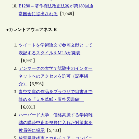
E1280 – 著作権法改正法案が第180回通
常国会に提出される
【1,046】
●カレントアウェアネス-R
ツイートを学術論文で参照文献として
表記するスタイルをMLAが発表
【6,981】
デンマークの大学で試験中のインター
ネットへのアクセスを許可（記事紹
介）
【6,596】
青空文庫の作品をブラウザで縦書きで
読める「えあ草紙・青空図書館」
【6,001】
ハーバード大学、価格高騰する学術雑
誌の購読中止を視野に入れた対策案を
教員等に提示
【5,483】
佐賀県武雄市とカルチュア・コンビニ