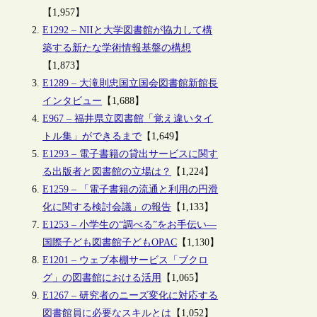
【1,957】
E1292 – NIIと大学図書館が協力して構
築する新たな学術情報基盤の構想
【1,873】
E1289 – 大滝則忠国立国会図書館新館長
インタビュー
【1,688】
E967 – 福井県立図書館「覚え違いタイ
トル集」ができるまで
【1,649】
E1293 – 電子書籍の貸出サービスに関す
る出版者と図書館の立場は？
【1,224】
E1259 – 「電子書籍の流通と利用の円滑
化に関する検討会議」の報告
【1,133】
E1253 – 小学生の“調べる”をお手伝い―
国際子ども図書館子どもOPAC
【1,130】
E1201 – ウェブ本棚サービス「ブクロ
グ」の図書館における活用
【1,065】
E1267 – 研究者のニーズ変化に対応する
図書館員に必要なスキルとは
【1,052】