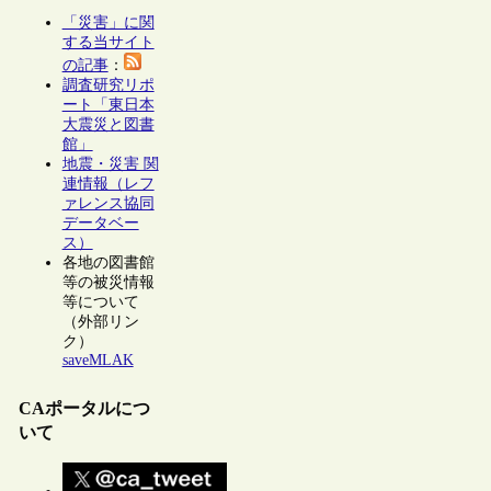
「災害」に関
する当サイト
の記事
：
調査研究リポ
ート「東日本
大震災と図書
館」
地震・災害 関
連情報（レフ
ァレンス協同
データベー
ス）
各地の図書館
等の被災情報
等について
（外部リン
ク）
saveMLAK
CAポータルにつ
いて