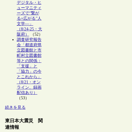
デジタル・ヒ
ューマニティ
ーズで“繋が
る×広がる”人
文学―」
（8/24-25・大
阪府）
（52）
調査研究報告
会「都道府県
立図書館と市
町村立図書館
等との関係：
「支援」と
「協力」の今
とこれから」
（8/21・オン
ライン、録画
配信あり）
（53）
続きを見る
東日本大震災 関
連情報