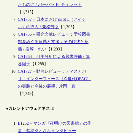
たものに / バーバラ B. ティレット
【1,315】
CA1757 – 日本におけるISIL（アイシ
ル）の導入 / 兼松芳之
【1,305】
CA1755 – 研究文献レビュー：学校図書
館をめぐる連携と支援：その現状と意
義 / 岩崎 れい
【1,293】
CA1763 – 引用分析による蔵書評価 / 気
谷陽子
【1,288】
CA1727 – 動向レビュー：ディスカバ
リ・インターフェース（次世代OPAC）
の実装と今後の展望 / 片岡 真
【1,249】
●カレントアウェアネス-E
E1252 – マンガ『夜明けの図書館』の作
者・埜納タオさんインタビュー