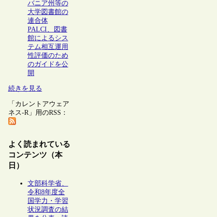
バニア州等の
大学図書館の
連合体
PALCI、図書
館によるシス
テム相互運用
性評価のため
のガイドを公
開
続きを見る
「カレントアウェア
ネス-R」用のRSS：
よく読まれている
コンテンツ（本
日）
文部科学省、
令和8年度全
国学力・学習
状況調査の結