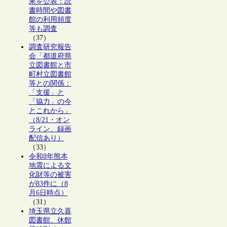
果を公表：読
書時間や図書
館の利用頻度
等も調査
（37）
調査研究報告
会「都道府県
立図書館と市
町村立図書館
等との関係：
「支援」と
「協力」の今
とこれから」
（8/21・オン
ライン、録画
配信あり）
（33）
令和8年熊本
地震による文
化財等の被害
が83件に（8
月6日時点）
（31）
埼玉県立久喜
図書館、休館