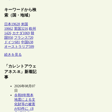
キーワードから検
索（国・地域）
日本
19628
米国
10662
英国
3216
欧州
1426
カナダ
1069
韓
国
950
フランス
720
ドイツ
681
中国
638
オーストラリア
599
続きを見る
「カレントアウェ
アネス-R」新着記
事
2026年08月07
日
令和8年熊本
地震による文
化財等の被害
が83件に（8