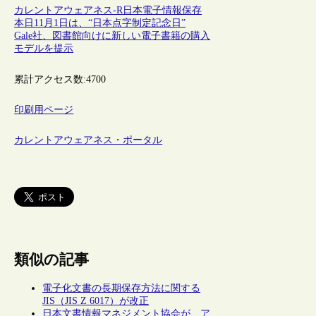
カレントアウェアネス-R
日本
電子情報保存
本日11月1日は、“日本点字制定記念日”
Gale社、図書館向けに新しい電子書籍の購入
モデルを提示
累計アクセス数:
4700
印刷用ページ
カレントアウェアネス・ポータル
類似の記事
電子化文書の長期保存方法に関する
JIS（JIS Z 6017）が改正
日本文書情報マネジメント協会が、ア