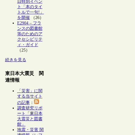
日特別イベン
ト「本のタイ
トルで一句!」
を開催
（26）
E2904 – フラ
ンスの図書館
等のためのア
クセシビリテ
ィ・ガイド
（25）
続きを見る
東日本大震災 関
連情報
「災害」に関
する当サイト
の記事
：
調査研究リポ
ート「東日本
大震災と図書
館」
地震・災害 関