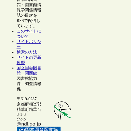
館・図書館情
報学関係情報
誌の目次を
RSSで配信し
ています。
このサイトに
ついて
サイトポリシ
ー
検索の方法
サイトの更新
履歴
国立国会図書
館 関西館
図書館協力
課 調査情報
係
〒619-0287
京都府相楽郡
精華町精華台
8-1-3
chojo