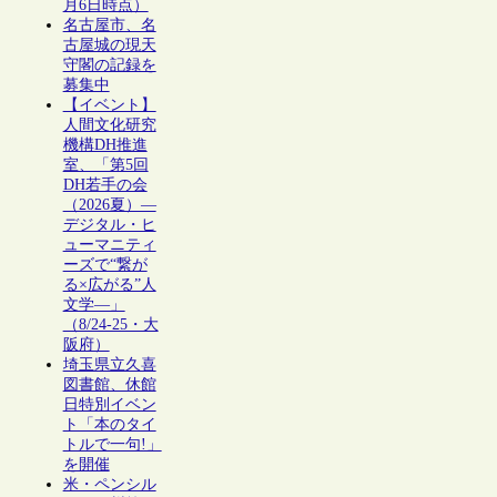
月6日時点）
名古屋市、名
古屋城の現天
守閣の記録を
募集中
【イベント】
人間文化研究
機構DH推進
室、「第5回
DH若手の会
（2026夏）―
デジタル・ヒ
ューマニティ
ーズで“繋が
る×広がる”人
文学―」
（8/24-25・大
阪府）
埼玉県立久喜
図書館、休館
日特別イベン
ト「本のタイ
トルで一句!」
を開催
米・ペンシル