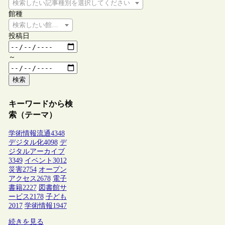
検索したい記事種別を選択してください
館種
検索したい館種を選択してください
投稿日
～
検索
キーワードから検
索（テーマ）
学術情報流通
4348
デジタル化
4098
デ
ジタルアーカイブ
3349
イベント
3012
災害
2754
オープン
アクセス
2678
電子
書籍
2227
図書館サ
ービス
2178
子ども
2017
学術情報
1947
続きを見る