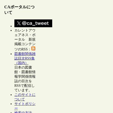
CAポータルにつ
いて
カレントアウ
ェアネス・ポ
ータル 新規
掲載コンテン
ツのRSS：
図書館関係雑
誌目次RSS集
（国内）
日本の図書
館・図書館情
報学関係情報
誌の目次を
RSSで配信し
ています。
このサイトに
ついて
サイトポリシ
ー
検索の方法