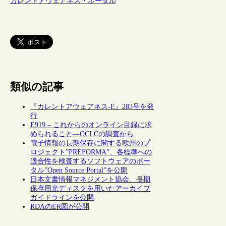
カレントアウェアネス・ポータル
類似の記事
『カレントアウェアネス-E』283号を発
行
E919 – これからのオンライン目録に求
められること―OCLCの調査から
電子情報の長期保存に関する欧州のプ
ロジェクト”PREFORMA”、各標準への
適合性を検査するソフトウェアのポー
タル”Open Source Portal”を公開
日本文書情報マネジメント協会、長期
保存用光ディスクを用いたアーカイブ
ガイドラインを公開
RDAのER図が公開