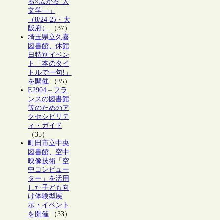
る×広がる”人
文学―」
（8/24-25・大
阪府）
（37）
埼玉県立久喜
図書館、休館
日特別イベン
ト「本のタイ
トルで一句!」
を開催
（35）
E2904 – フラ
ンスの図書館
等のためのア
クセシビリテ
ィ・ガイド
（35）
町田市立中央
図書館、空中
映像技術「空
中コンピュー
ター」を活用
した子ども向
け体験型展
示・イベント
を開催
（33）