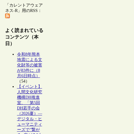
「カレントアウェア
ネス-R」用のRSS：
よく読まれている
コンテンツ（本
日）
令和8年熊本
地震による文
化財等の被害
が83件に（8
月6日時点）
（54）
【イベント】
人間文化研究
機構DH推進
室、「第5回
DH若手の会
（2026夏）―
デジタル・ヒ
ューマニティ
ーズで“繋が