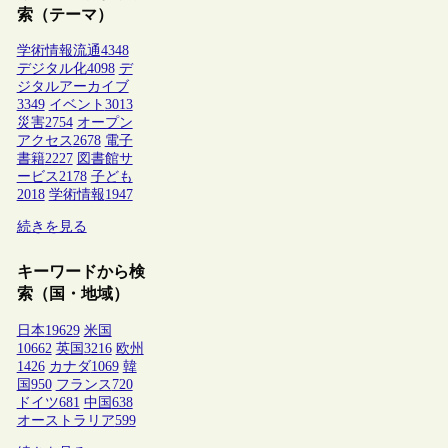
索（テーマ）
学術情報流通
4348
デジタル化
4098
デ
ジタルアーカイブ
3349
イベント
3013
災害
2754
オープン
アクセス
2678
電子
書籍
2227
図書館サ
ービス
2178
子ども
2018
学術情報
1947
続きを見る
キーワードから検
索（国・地域）
日本
19629
米国
10662
英国
3216
欧州
1426
カナダ
1069
韓
国
950
フランス
720
ドイツ
681
中国
638
オーストラリア
599