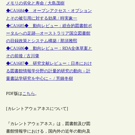
メモリの劣化と寿命 / 大島茂樹
◆CA1684◆ オープンアクセス・オプション
とその被引用に対する効果 / 時実象一
◆CA1685◆ 動向レビュー：総合的図書館ポ
ータルへの足跡―オーストラリア国立図書館
の目録政策とシステム構築 / 那須雅熙
◆CA1686◆ 動向レビュー：RDA全体草案と
その前後 / 古川肇
◆CA1687◆ 研究文献レビュー：日本におけ
る図書館情報学分野の計量的研究の動向－計
量書誌学研究を中心に－ / 芳鐘冬樹
PDF版は
こちら
。
[カレントアウェアネスについて]
『カレントアウェアネス』は，図書館及び図
書館情報学における，国内外の近年の動向及