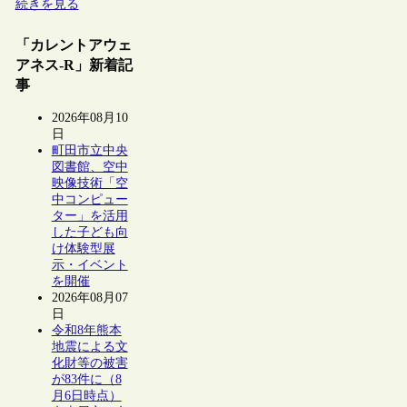
続きを見る
「カレントアウェ
アネス-R」新着記
事
2026年08月10
日
町田市立中央
図書館、空中
映像技術「空
中コンピュー
ター」を活用
した子ども向
け体験型展
示・イベント
を開催
2026年08月07
日
令和8年熊本
地震による文
化財等の被害
が83件に（8
月6日時点）