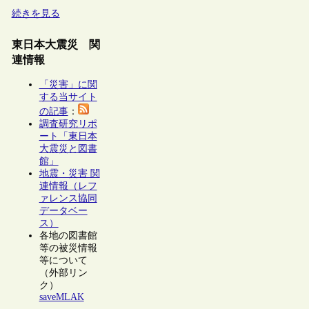
続きを見る
東日本大震災 関
連情報
「災害」に関
する当サイト
の記事
：
調査研究リポ
ート「東日本
大震災と図書
館」
地震・災害 関
連情報（レフ
ァレンス協同
データベー
ス）
各地の図書館
等の被災情報
等について
（外部リン
ク）
saveMLAK