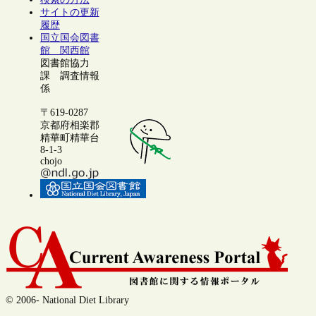
サイトの更新
履歴
国立国会図書
館 関西館
図書館協力
課 調査情報
係
〒619-0287
京都府相楽郡
精華町精華台
8-1-3
chojo
© 2006- National Diet Library