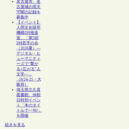
名古屋市、名
古屋城の現天
守閣の記録を
募集中
【イベント】
人間文化研究
機構DH推進
室、「第5回
DH若手の会
（2026夏）―
デジタル・ヒ
ューマニティ
ーズで“繋が
る×広がる”人
文学―」
（8/24-25・大
阪府）
埼玉県立久喜
図書館、休館
日特別イベン
ト「本のタイ
トルで一句!」
を開催
続きを見る