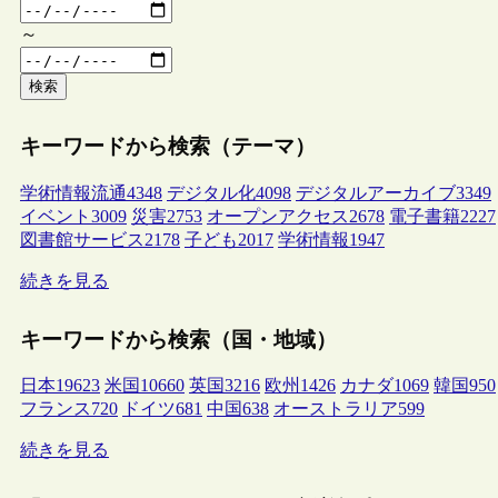
～
検索
キーワードから検索（テーマ）
学術情報流通
4348
デジタル化
4098
デジタルアーカイブ
3349
イベント
3009
災害
2753
オープンアクセス
2678
電子書籍
2227
図書館サービス
2178
子ども
2017
学術情報
1947
続きを見る
キーワードから検索（国・地域）
日本
19623
米国
10660
英国
3216
欧州
1426
カナダ
1069
韓国
950
フランス
720
ドイツ
681
中国
638
オーストラリア
599
続きを見る