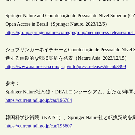
Springer Nature and Coordenação de Pessoal de Nível Superior 
Open Access in Brazil（Springer Nature, 2023/12/6）
https://group.springernature.com/gp/group/media/press-releases/firs
シュプリンガーネイチャーとCoordenação de Pessoal de 
進する画期的な転換契約を発表（Nature Asia, 2023/12/15）
https://www.natureasia.com/ja-jp/info/press-releases/detail/8999
参考：
Springer Nature社と独・DEALコンソーシアム、新たな5年間
https://current.ndl.go.jp/car/196784
韓国科学技術院（KAIST）、Springer Nature社と転換契約を締結
https://current.ndl.go.jp/car/195607