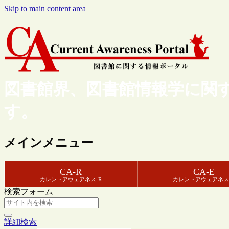
Skip to main content area
図書館界、図書館情報学に関
す。
メインメニュー
CA-R
CA-E
カレントアウェアネス-R
カレントアウェアネス
検索フォーム
詳細検索