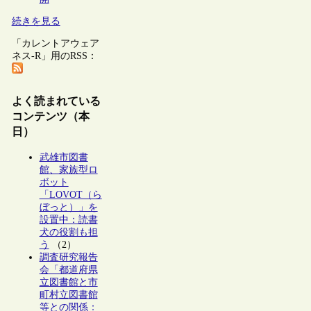
続きを見る
「カレントアウェア
ネス-R」用のRSS：
よく読まれている
コンテンツ（本
日）
武雄市図書
館、家族型ロ
ボット
「LOVOT（ら
ぼっと）」を
設置中：読書
犬の役割も担
う
（2）
調査研究報告
会「都道府県
立図書館と市
町村立図書館
等との関係：