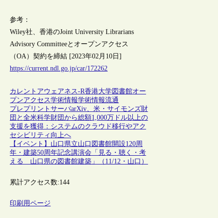
参考：
Wiley社、香港のJoint University Librarians
Advisory Committeeとオープンアクセス
（OA）契約を締結 [2023年02月10日]
https://current.ndl.go.jp/car/172262
カレントアウェアネス-R
香港
大学図書館
オー
プンアクセス
学術情報
学術情報流通
プレプリントサーバarXiv、米・サイモンズ財
団と全米科学財団から総額1,000万ドル以上の
支援を獲得：システムのクラウド移行やアク
セシビリティ向上へ
【イベント】山口県立山口図書館開設120周
年・建築50周年記念講演会「見る・聴く・考
える 山口県の図書館建築」（11/12・山口）
累計アクセス数:
144
印刷用ページ