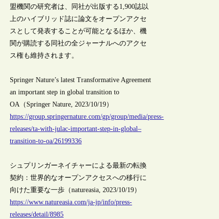
盟機関の研究者は、同社が出版する1,900誌以
上のハイブリッド誌に論文をオープンアクセ
スとして発表することが可能となるほか、機
関が購読する同社の全ジャーナルへのアクセ
ス権も維持されます。
Springer Nature’s latest Transformative Agreement
an important step in global transition to
OA（Springer Nature, 2023/10/19）
https://group.springernature.com/gp/group/media/press-
releases/ta-with-julac-important-step-in-global–
transition-to-oa/26199336
シュプリンガーネイチャーによる最新の転換
契約：世界的なオープンアクセスへの移行に
向けた重要な一歩（natureasia, 2023/10/19）
https://www.natureasia.com/ja-jp/info/press-
releases/detail/8985