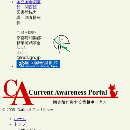
国立国会図書
館 関西館
図書館協力
課 調査情報
係
〒619-0287
京都府相楽郡
精華町精華台
8-1-3
chojo
© 2006- National Diet Library
ホーム
トップ