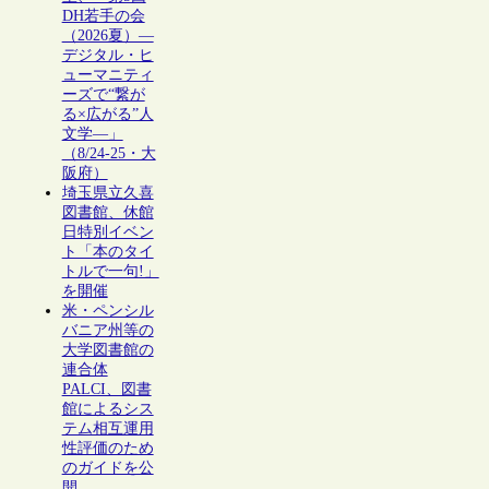
DH若手の会
（2026夏）―
デジタル・ヒ
ューマニティ
ーズで“繋が
る×広がる”人
文学―」
（8/24-25・大
阪府）
埼玉県立久喜
図書館、休館
日特別イベン
ト「本のタイ
トルで一句!」
を開催
米・ペンシル
バニア州等の
大学図書館の
連合体
PALCI、図書
館によるシス
テム相互運用
性評価のため
のガイドを公
開