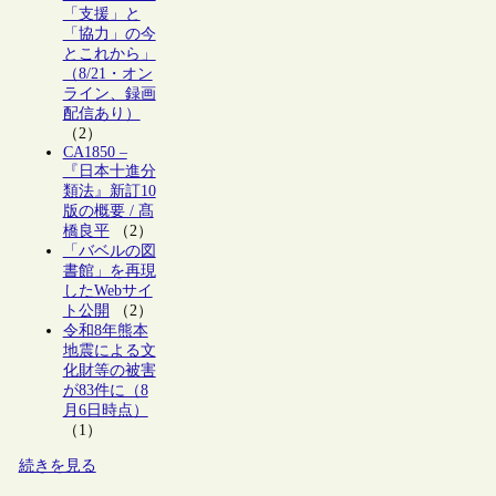
「支援」と
「協力」の今
とこれから」
（8/21・オン
ライン、録画
配信あり）
（2）
CA1850 –
『日本十進分
類法』新訂10
版の概要 / 髙
橋良平
（2）
「バベルの図
書館」を再現
したWebサイ
ト公開
（2）
令和8年熊本
地震による文
化財等の被害
が83件に（8
月6日時点）
（1）
続きを見る