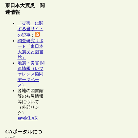
東日本大震災 関
連情報
「災害」に関
する当サイト
の記事
：
調査研究リポ
ート「東日本
大震災と図書
館」
地震・災害 関
連情報（レフ
ァレンス協同
データベー
ス）
各地の図書館
等の被災情報
等について
（外部リン
ク）
saveMLAK
CAポータルにつ