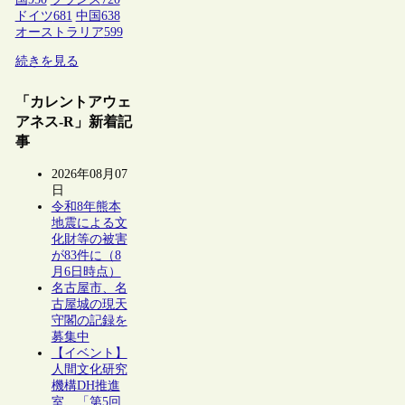
ドイツ
681
中国
638
オーストラリア
599
続きを見る
「カレントアウェ
アネス-R」新着記
事
2026年08月07
日
令和8年熊本
地震による文
化財等の被害
が83件に（8
月6日時点）
名古屋市、名
古屋城の現天
守閣の記録を
募集中
【イベント】
人間文化研究
機構DH推進
室、「第5回