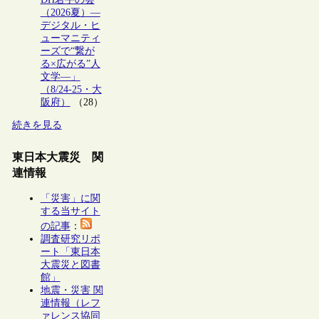
（2026夏）―
デジタル・ヒ
ューマニティ
ーズで“繋が
る×広がる”人
文学―」
（8/24-25・大
阪府）
（28）
続きを見る
東日本大震災 関
連情報
「災害」に関
する当サイト
の記事
：
調査研究リポ
ート「東日本
大震災と図書
館」
地震・災害 関
連情報（レフ
ァレンス協同