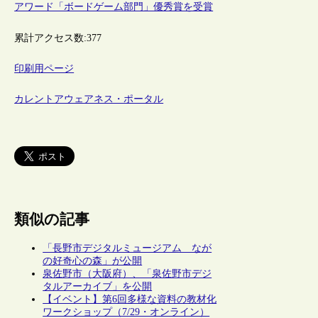
アワード「ボードゲーム部門」優秀賞を受賞
累計アクセス数:
377
印刷用ページ
カレントアウェアネス・ポータル
類似の記事
「長野市デジタルミュージアム なが
の好奇心の森」が公開
泉佐野市（大阪府）、「泉佐野市デジ
タルアーカイブ」を公開
【イベント】第6回多様な資料の教材化
ワークショップ（7/29・オンライン）