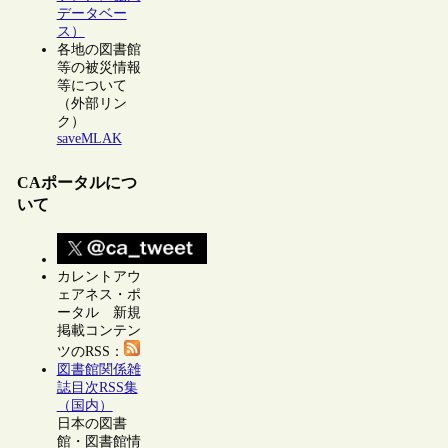
データベー
ス）
各地の図書館
等の被災情報
等について
（外部リン
ク）
saveMLAK
CAポータルにつ
いて
カレントアウ
ェアネス・ポ
ータル 新規
掲載コンテン
ツのRSS：
図書館関係雑
誌目次RSS集
（国内）
日本の図書
館・図書館情