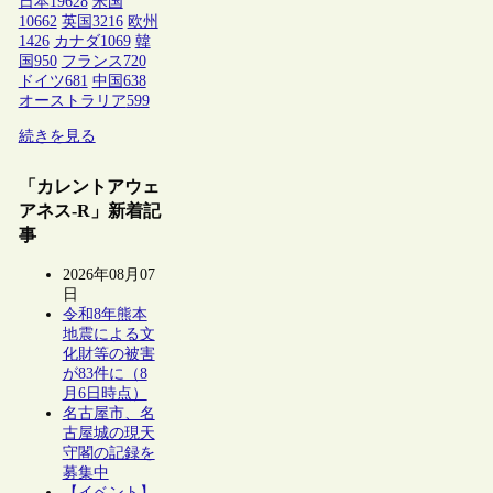
日本
19628
米国
10662
英国
3216
欧州
1426
カナダ
1069
韓
国
950
フランス
720
ドイツ
681
中国
638
オーストラリア
599
続きを見る
「カレントアウェ
アネス-R」新着記
事
2026年08月07
日
令和8年熊本
地震による文
化財等の被害
が83件に（8
月6日時点）
名古屋市、名
古屋城の現天
守閣の記録を
募集中
【イベント】