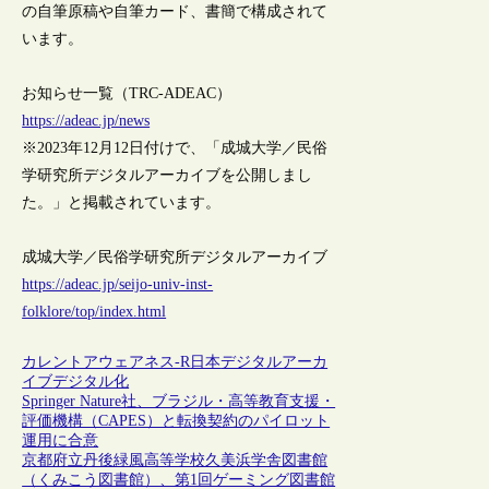
の自筆原稿や自筆カード、書簡で構成されて
います。
お知らせ一覧（TRC-ADEAC）
https://adeac.jp/news
※2023年12月12日付けで、「成城大学／民俗
学研究所デジタルアーカイブを公開しまし
た。」と掲載されています。
成城大学／民俗学研究所デジタルアーカイブ
https://adeac.jp/seijo-univ-inst-
folklore/top/index.html
カレントアウェアネス-R
日本
デジタルアーカ
イブ
デジタル化
Springer Nature社、ブラジル・高等教育支援・
評価機構（CAPES）と転換契約のパイロット
運用に合意
京都府立丹後緑風高等学校久美浜学舎図書館
（くみこう図書館）、第1回ゲーミング図書館