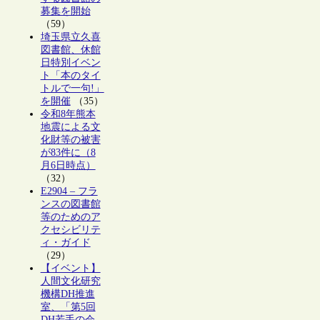
募集を開始
（59）
埼玉県立久喜
図書館、休館
日特別イベン
ト「本のタイ
トルで一句!」
を開催
（35）
令和8年熊本
地震による文
化財等の被害
が83件に（8
月6日時点）
（32）
E2904 – フラ
ンスの図書館
等のためのア
クセシビリテ
ィ・ガイド
（29）
【イベント】
人間文化研究
機構DH推進
室、「第5回
DH若手の会