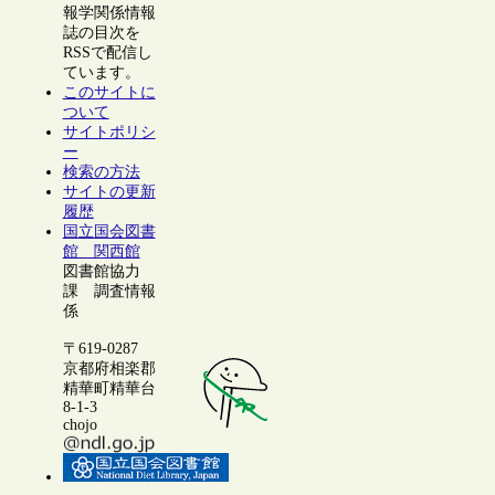
報学関係情報
誌の目次を
RSSで配信し
ています。
このサイトに
ついて
サイトポリシ
ー
検索の方法
サイトの更新
履歴
国立国会図書
館 関西館
図書館協力
課 調査情報
係
〒619-0287
京都府相楽郡
精華町精華台
8-1-3
chojo