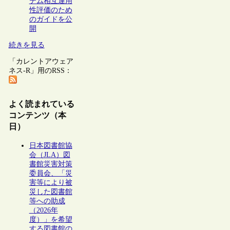
テム相互運用
性評価のため
のガイドを公
開
続きを見る
「カレントアウェア
ネス-R」用のRSS：
よく読まれている
コンテンツ（本
日）
日本図書館協
会（JLA）図
書館災害対策
委員会、「災
害等により被
災した図書館
等への助成
（2026年
度）」を希望
する図書館の