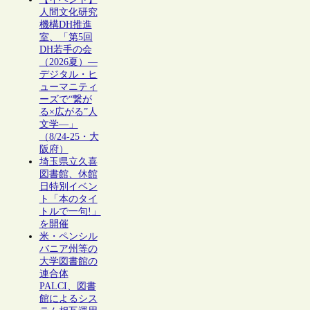
人間文化研究
機構DH推進
室、「第5回
DH若手の会
（2026夏）―
デジタル・ヒ
ューマニティ
ーズで“繋が
る×広がる”人
文学―」
（8/24-25・大
阪府）
埼玉県立久喜
図書館、休館
日特別イベン
ト「本のタイ
トルで一句!」
を開催
米・ペンシル
バニア州等の
大学図書館の
連合体
PALCI、図書
館によるシス