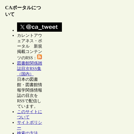
CAポータルにつ
いて
カレントアウ
ェアネス・ポ
ータル 新規
掲載コンテン
ツのRSS：
図書館関係雑
誌目次RSS集
（国内）
日本の図書
館・図書館情
報学関係情報
誌の目次を
RSSで配信し
ています。
このサイトに
ついて
サイトポリシ
ー
検索の方法