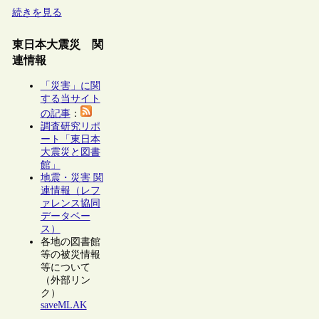
続きを見る
東日本大震災 関
連情報
「災害」に関
する当サイト
の記事
：
調査研究リポ
ート「東日本
大震災と図書
館」
地震・災害 関
連情報（レフ
ァレンス協同
データベー
ス）
各地の図書館
等の被災情報
等について
（外部リン
ク）
saveMLAK