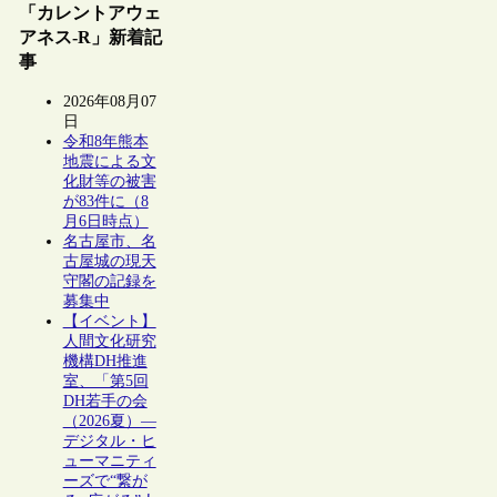
「カレントアウェ
アネス-R」新着記
事
2026年08月07
日
令和8年熊本
地震による文
化財等の被害
が83件に（8
月6日時点）
名古屋市、名
古屋城の現天
守閣の記録を
募集中
【イベント】
人間文化研究
機構DH推進
室、「第5回
DH若手の会
（2026夏）―
デジタル・ヒ
ューマニティ
ーズで“繋が