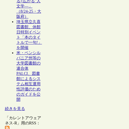
る×広がる”人
文学―」
（8/24-25・大
阪府）
埼玉県立久喜
図書館、休館
日特別イベン
ト「本のタイ
トルで一句!」
を開催
米・ペンシル
バニア州等の
大学図書館の
連合体
PALCI、図書
館によるシス
テム相互運用
性評価のため
のガイドを公
開
続きを見る
「カレントアウェア
ネス-R」用のRSS：