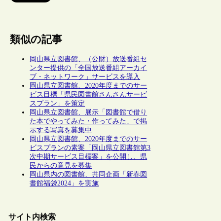
類似の記事
岡山県立図書館、（公財）放送番組セ
ンター提供の「全国放送番組アーカイ
ブ・ネットワーク」サービスを導入
岡山県立図書館、2020年度までのサー
ビス目標「県民図書館さんさんサービ
スプラン」を策定
岡山県立図書館、展示「図書館で借り
た本でやってみた・作ってみた」で掲
示する写真を募集中
岡山県立図書館、2020年度までのサー
ビスプランの素案「岡山県立図書館第3
次中期サービス目標案」を公開し、県
民からの意見を募集
岡山県内の図書館、共同企画「新春図
書館福袋2024」を実施
サイト内検索