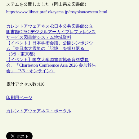
ステムを公開しました（岡山県立図書館）
https://www.libnet.pref.okayama.jp/tosyokan/system.html
カレントアウェアネス-R
日本
公共図書館
公立
図書館
OPAC
デジタルアーカイブ
レファレンス
サービス
図書館システム
地域資料
【イベント】日本学術会議、公開シンポジウ
ム「東日本大震災の「記憶」を振り返る」
（3/9・東京都）
【イベント】国立大学図書館協会資料委員
会、「Charleston Conference Asia 2026 参加報告
会」（3/5・オンライン）
累計アクセス数:
416
印刷用ページ
カレントアウェアネス・ポータル