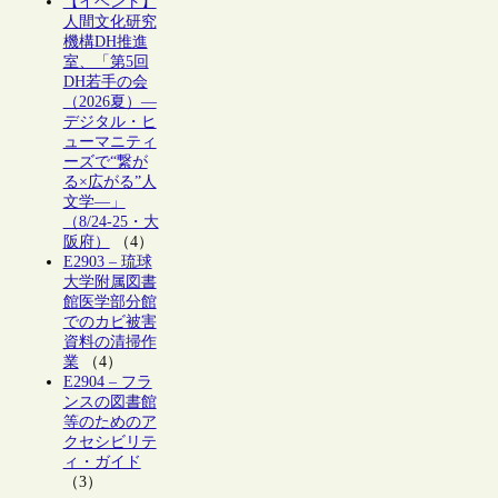
【イベント】
人間文化研究
機構DH推進
室、「第5回
DH若手の会
（2026夏）―
デジタル・ヒ
ューマニティ
ーズで“繋が
る×広がる”人
文学―」
（8/24-25・大
阪府）
（4）
E2903 – 琉球
大学附属図書
館医学部分館
でのカビ被害
資料の清掃作
業
（4）
E2904 – フラ
ンスの図書館
等のためのア
クセシビリテ
ィ・ガイド
（3）