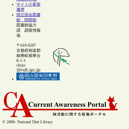
サイトの更新
履歴
国立国会図書
館 関西館
図書館協力
課 調査情報
係
〒619-0287
京都府相楽郡
精華町精華台
8-1-3
chojo
© 2006- National Diet Library