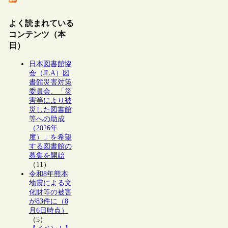
よく読まれている
コンテンツ（本
日）
日本図書館協
会（JLA）図
書館災害対策
委員会、「災
害等により被
災した図書館
等への助成
（2026年
度）」を希望
する図書館の
募集を開始
（11）
令和8年熊本
地震による文
化財等の被害
が83件に（8
月6日時点）
（5）