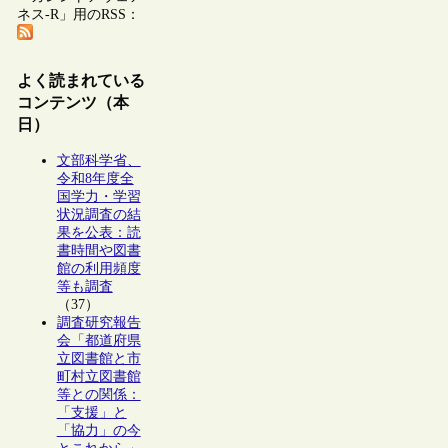
ネス-R」用のRSS：
よく読まれている
コンテンツ（本
日）
文部科学省、
令和8年度全
国学力・学習
状況調査の結
果を公表：読
書時間や図書
館の利用頻度
等も調査
（37）
調査研究報告
会「都道府県
立図書館と市
町村立図書館
等との関係：
「支援」と
「協力」の今