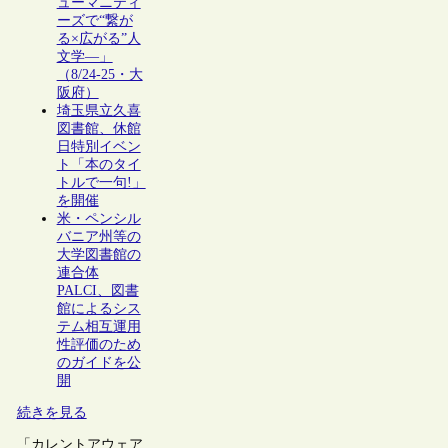
ューマニティ
ーズで“繋が
る×広がる”人
文学―」
（8/24-25・大
阪府）
埼玉県立久喜
図書館、休館
日特別イベン
ト「本のタイ
トルで一句!」
を開催
米・ペンシル
バニア州等の
大学図書館の
連合体
PALCI、図書
館によるシス
テム相互運用
性評価のため
のガイドを公
開
続きを見る
「カレントアウェア