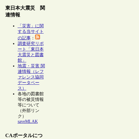
東日本大震災 関
連情報
「災害」に関
する当サイト
の記事
：
調査研究リポ
ート「東日本
大震災と図書
館」
地震・災害 関
連情報（レフ
ァレンス協同
データベー
ス）
各地の図書館
等の被災情報
等について
（外部リン
ク）
saveMLAK
CAポータルにつ