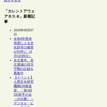
続きを見る
「カレントアウェ
アネス-R」新着記
事
2026年08月07
日
令和8年熊本
地震による文
化財等の被害
が83件に（8
月6日時点）
名古屋市、名
古屋城の現天
守閣の記録を
募集中
【イベント】
人間文化研究
機構DH推進
室、「第5回
DH若手の会
（2026夏）―
デジタル・ヒ