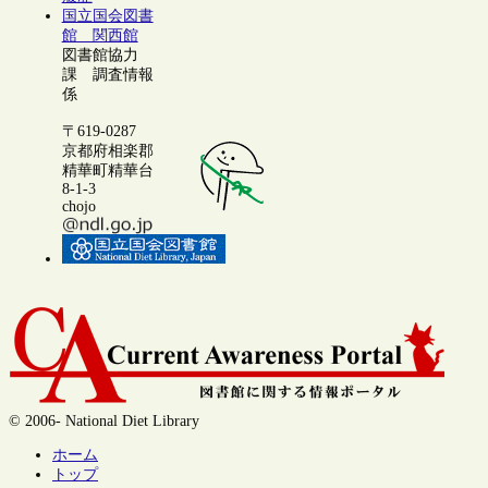
国立国会図書
館 関西館
図書館協力
課 調査情報
係
〒619-0287
京都府相楽郡
精華町精華台
8-1-3
chojo
© 2006- National Diet Library
ホーム
トップ