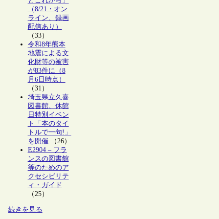
とこれから」
（8/21・オン
ライン、録画
配信あり）
（33）
令和8年熊本
地震による文
化財等の被害
が83件に（8
月6日時点）
（31）
埼玉県立久喜
図書館、休館
日特別イベン
ト「本のタイ
トルで一句!」
を開催
（26）
E2904 – フラ
ンスの図書館
等のためのア
クセシビリテ
ィ・ガイド
（25）
続きを見る