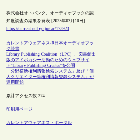
株式会社オトバンク、オーディオブックの認
知度調査の結果を発表 [2023年03月10日]
https://current.ndl.go.jp/car/173923
カレントアウェアネス-R
日本
オーディオブッ
ク
読書
Library Publishing Coalition（LPC）、図書館出
版のアドボカシー活動のためのウェブサイ
ト“Library Publishing Creates”を公開
「分野横断権利情報検索システム」及び「個
人クリエイター等権利情報登録システム」が
運用開始
累計アクセス数:
274
印刷用ページ
カレントアウェアネス・ポータル