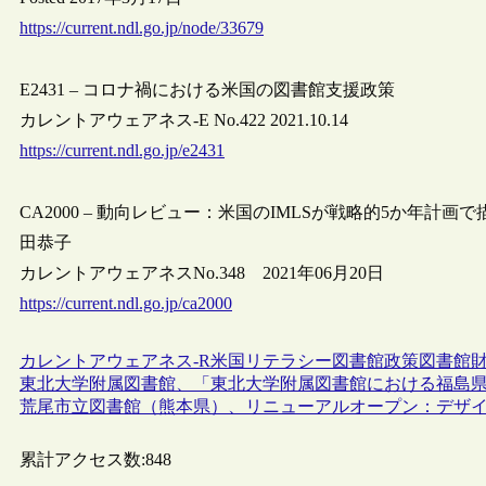
https://current.ndl.go.jp/node/33679
E2431 – コロナ禍における米国の図書館支援政策
カレントアウェアネス-E No.422 2021.10.14
https://current.ndl.go.jp/e2431
CA2000 – 動向レビュー：米国のIMLSが戦略的5か年計
田恭子
カレントアウェアネスNo.348 2021年06月20日
https://current.ndl.go.jp/ca2000
カレントアウェアネス-R
米国
リテラシー
図書館政策
図書館
東北大学附属図書館、「東北大学附属図書館における福島県沖地
荒尾市立図書館（熊本県）、リニューアルオープン：デザ
累計アクセス数:
848