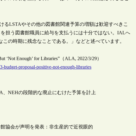
算におけるLSTAやその他の図書館関連予算の増額は歓迎すべきこ
を担う図書館職員に給与を支払うには十分ではない。IALへ
欠なこの時期に残念なことである。」などと述べています。
 But ‘Not Enough’ for Libraries”（ALA, 2022/3/29）
3-budget-proposal-positive-not-enough-libraries
NEA、NEHの段階的な廃止にむけた予算を計上
書館協会が声明を発表：非生産的で近視眼的