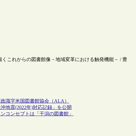
画で描くこれからの図書館像－地域変革における触発機能－ / 豊
財政
識字
米国図書館協会（ALA）
震(2022年)対応記録」を公開
インコンセプトは「干潟の図書館」