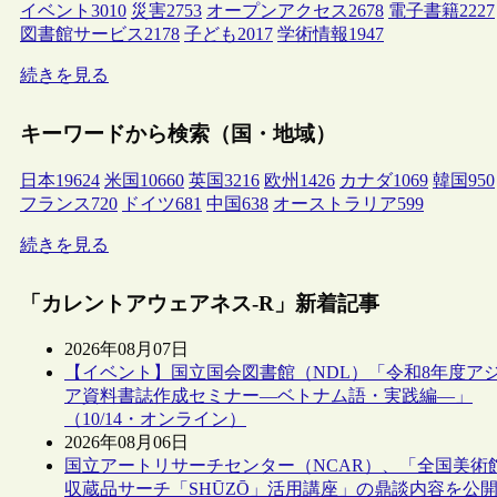
イベント
3010
災害
2753
オープンアクセス
2678
電子書籍
2227
図書館サービス
2178
子ども
2017
学術情報
1947
続きを見る
キーワードから検索（国・地域）
日本
19624
米国
10660
英国
3216
欧州
1426
カナダ
1069
韓国
950
フランス
720
ドイツ
681
中国
638
オーストラリア
599
続きを見る
「カレントアウェアネス-R」新着記事
2026年08月07日
【イベント】国立国会図書館（NDL）「令和8年度ア
ア資料書誌作成セミナー―ベトナム語・実践編―」
（10/14・オンライン）
2026年08月06日
国立アートリサーチセンター（NCAR）、「全国美術
収蔵品サーチ「SHŪZŌ」活用講座」の鼎談内容を公