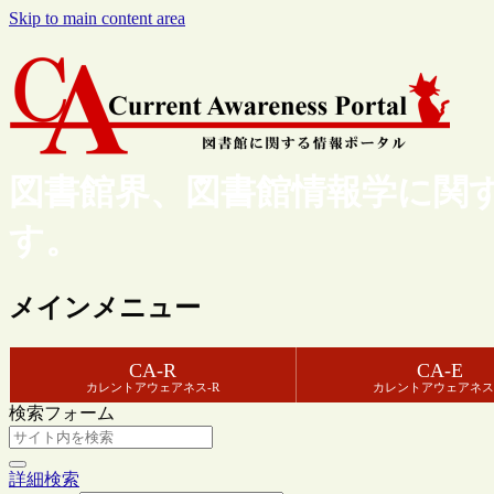
Skip to main content area
図書館界、図書館情報学に関
す。
メインメニュー
CA-R
CA-E
カレントアウェアネス-R
カレントアウェアネス
検索フォーム
詳細検索