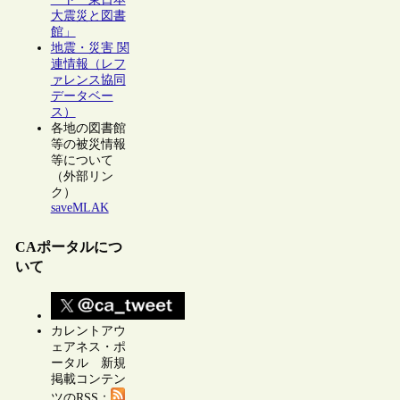
大震災と図書
館」
地震・災害 関
連情報（レフ
ァレンス協同
データベー
ス）
各地の図書館
等の被災情報
等について
（外部リン
ク）
saveMLAK
CAポータルにつ
いて
カレントアウ
ェアネス・ポ
ータル 新規
掲載コンテン
ツのRSS：