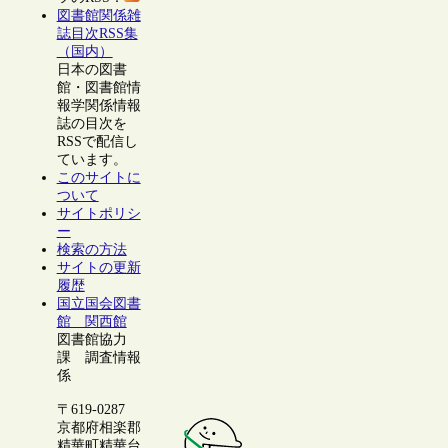
図書館関係雑
誌目次RSS集
（国内）
日本の図書
館・図書館情
報学関係情報
誌の目次を
RSSで配信し
ています。
このサイトに
ついて
サイトポリシ
ー
検索の方法
サイトの更新
履歴
国立国会図書
館 関西館
図書館協力
課 調査情報
係
〒619-0287
京都府相楽郡
精華町精華台