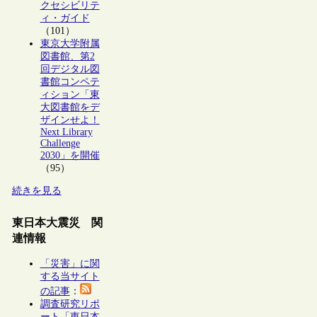
クセシビリテ
ィ・ガイド
（101）
東京大学附属
図書館、第2
回デジタル図
書館コンペテ
ィション「東
大図書館をデ
ザインせよ！
Next Library
Challenge
2030」を開催
（95）
続きを見る
東日本大震災 関
連情報
「災害」に関
する当サイト
の記事
：
調査研究リポ
ート「東日本