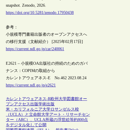
snapshot. Zenodo, 2026.
https://doi.org/10.5281/zenodo.17950438
参考：
小規模専門書籍出版者のオープンアクセスへ
の移行支援（文献紹介） [2025年02月17日]
https://current.ndl.go.jp/car/240061
E2621 – 小規模OA出版社の持続のためのガバ
ナンス：COPIMの取組から
カレントアウェアネス-E No.462 2023.08.24
https://current.ndl.go.jp/e2621
カレントアウェアネス-R
欧州
大学図書館
オー
プンアクセス
出版
学術出版
米・カリフォルニア大学ロサンゼルス校
（UCLA）と立命館大学アート・リサーチセン
ター（ARC）、UCLA所蔵の浮世絵等約800点
をデジタル化して公開