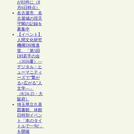
が83件に（8
月6日時点）
名古屋市、名
古屋城の現天
守閣の記録を
募集中
【イベント】
人間文化研究
機構DH推進
室、「第5回
DH若手の会
（2026夏）―
デジタル・ヒ
ューマニティ
ーズで“繋が
る×広がる”人
文学―」
（8/24-25・大
阪府）
埼玉県立久喜
図書館、休館
日特別イベン
ト「本のタイ
トルで一句!」
を開催