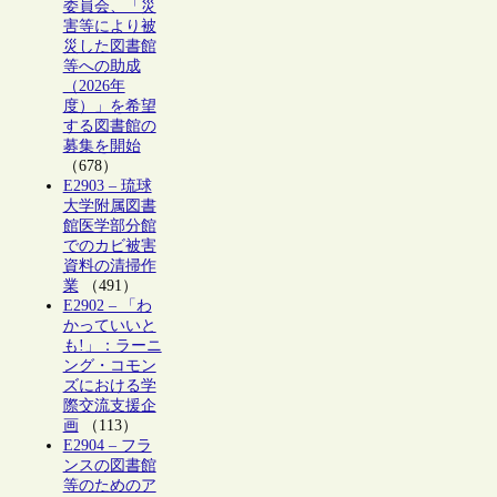
委員会、「災
害等により被
災した図書館
等への助成
（2026年
度）」を希望
する図書館の
募集を開始
（678）
E2903 – 琉球
大学附属図書
館医学部分館
でのカビ被害
資料の清掃作
業
（491）
E2902 – 「わ
かっていいと
も!」：ラーニ
ング・コモン
ズにおける学
際交流支援企
画
（113）
E2904 – フラ
ンスの図書館
等のためのア