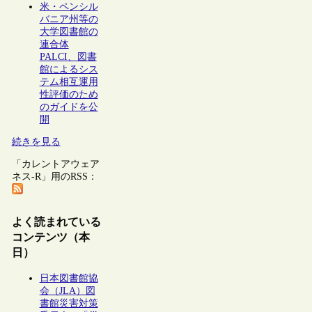
米・ペンシル
バニア州等の
大学図書館の
連合体
PALCI、図書
館によるシス
テム相互運用
性評価のため
のガイドを公
開
続きを見る
「カレントアウェア
ネス-R」用のRSS：
よく読まれている
コンテンツ（本
日）
日本図書館協
会（JLA）図
書館災害対策