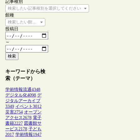
記事種別
検索したい記事種別を選択してください
館種
検索したい館種を選択してください
投稿日
～
検索
キーワードから検
索（テーマ）
学術情報流通
4348
デジタル化
4098
デ
ジタルアーカイブ
3349
イベント
3012
災害
2754
オープン
アクセス
2678
電子
書籍
2227
図書館サ
ービス
2178
子ども
2017
学術情報
1947