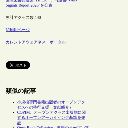
国際図書館連盟（IFLA）、報告書“Weak
Signals Report 2026”を公表
累計アクセス数:
140
印刷用ページ
カレントアウェアネス・ポータル
類似の記事
小規模専門書籍出版者のオープンアク
セスへの移行支援（文献紹介）
COPIM、オープンアクセス出版物に関
するオープンアーカイビング基準を発
表
Open Book Collective、書籍のオープンア