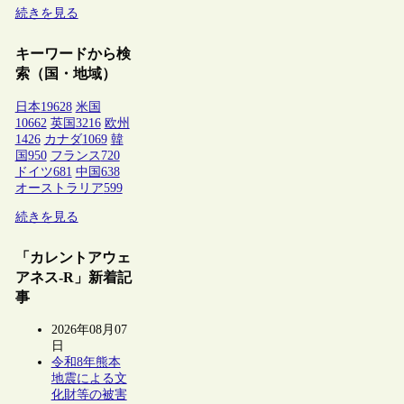
続きを見る
キーワードから検
索（国・地域）
日本
19628
米国
10662
英国
3216
欧州
1426
カナダ
1069
韓
国
950
フランス
720
ドイツ
681
中国
638
オーストラリア
599
続きを見る
「カレントアウェ
アネス-R」新着記
事
2026年08月07
日
令和8年熊本
地震による文
化財等の被害