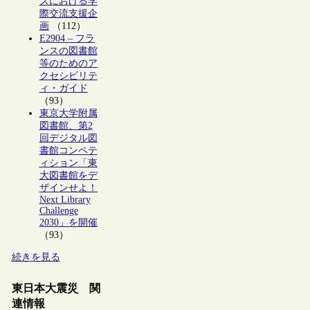
ズにおける学
際交流支援企
画
（112）
E2904 – フラ
ンスの図書館
等のためのア
クセシビリテ
ィ・ガイド
（93）
東京大学附属
図書館、第2
回デジタル図
書館コンペテ
ィション「東
大図書館をデ
ザインせよ！
Next Library
Challenge
2030」を開催
（93）
続きを見る
東日本大震災 関
連情報