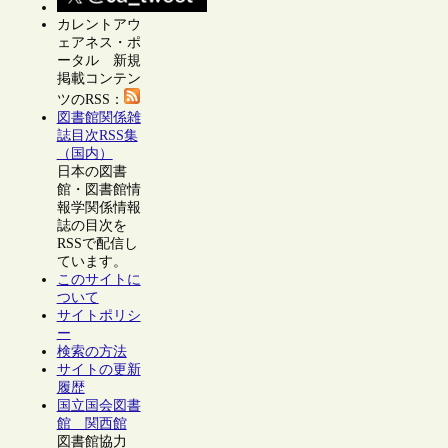
カレントアウ
ェアネス・ポ
ータル 新規
掲載コンテン
ツのRSS：
図書館関係雑
誌目次RSS集
（国内）
日本の図書
館・図書館情
報学関係情報
誌の目次を
RSSで配信し
ています。
このサイトに
ついて
サイトポリシ
ー
検索の方法
サイトの更新
履歴
国立国会図書
館 関西館
図書館協力