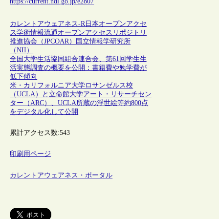
https://current.ndl.go.jp/e2807
カレントアウェアネス-R
日本
オープンアクセ
ス
学術情報流通
オープンアクセスリポジトリ
推進協会（JPCOAR）
国立情報学研究所
（NII）
全国大学生活協同組合連合会、第61回学生生
活実態調査の概要を公開：書籍費や勉学費が
低下傾向
米・カリフォルニア大学ロサンゼルス校
（UCLA）と立命館大学アート・リサーチセン
ター（ARC）、UCLA所蔵の浮世絵等約800点
をデジタル化して公開
累計アクセス数:
543
印刷用ページ
カレントアウェアネス・ポータル