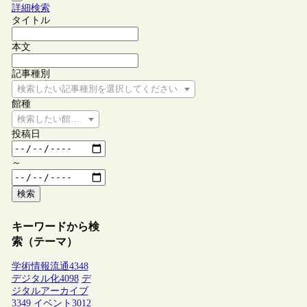
詳細検索
タイトル
本文
記事種別
検索したい記事種別を選択してください
館種
検索したい館種を選択してください
投稿日
～
検索
キーワードから検
索（テーマ）
学術情報流通
4348
デジタル化
4098
デ
ジタルアーカイブ
3349
イベント
3012