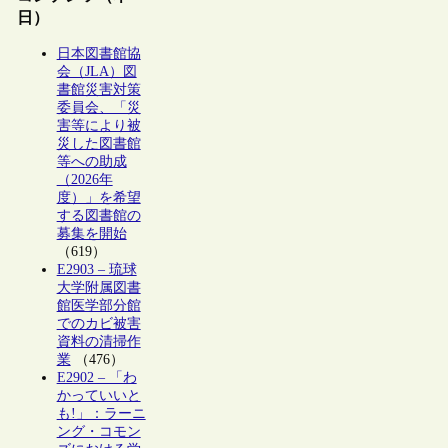
日）
日本図書館協
会（JLA）図
書館災害対策
委員会、「災
害等により被
災した図書館
等への助成
（2026年
度）」を希望
する図書館の
募集を開始
（619）
E2903 – 琉球
大学附属図書
館医学部分館
でのカビ被害
資料の清掃作
業
（476）
E2902 – 「わ
かっていいと
も!」：ラーニ
ング・コモン