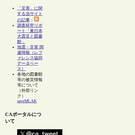
「災害」に関
する当サイト
の記事
：
調査研究リポ
ート「東日本
大震災と図書
館」
地震・災害 関
連情報（レフ
ァレンス協同
データベー
ス）
各地の図書館
等の被災情報
等について
（外部リン
ク）
saveMLAK
CAポータルにつ
いて