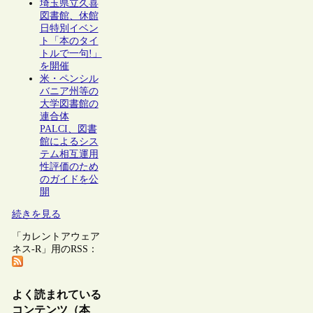
埼玉県立久喜
図書館、休館
日特別イベン
ト「本のタイ
トルで一句!」
を開催
米・ペンシル
バニア州等の
大学図書館の
連合体
PALCI、図書
館によるシス
テム相互運用
性評価のため
のガイドを公
開
続きを見る
「カレントアウェア
ネス-R」用のRSS：
よく読まれている
コンテンツ（本