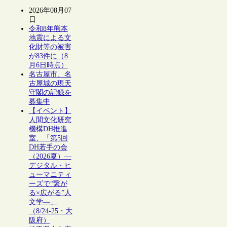
2026年08月07
日
令和8年熊本
地震による文
化財等の被害
が83件に（8
月6日時点）
名古屋市、名
古屋城の現天
守閣の記録を
募集中
【イベント】
人間文化研究
機構DH推進
室、「第5回
DH若手の会
（2026夏）―
デジタル・ヒ
ューマニティ
ーズで“繋が
る×広がる”人
文学―」
（8/24-25・大
阪府）