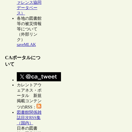
ァレンス協同
データベー
ス）
各地の図書館
等の被災情報
等について
（外部リン
ク）
saveMLAK
CAポータルにつ
いて
カレントアウ
ェアネス・ポ
ータル 新規
掲載コンテン
ツのRSS：
図書館関係雑
誌目次RSS集
（国内）
日本の図書