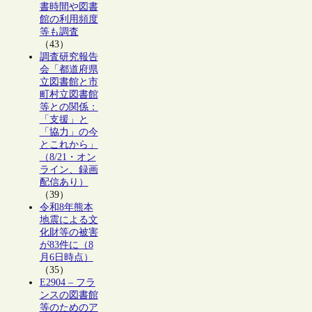
書時間や図書
館の利用頻度
等も調査
（43）
調査研究報告
会「都道府県
立図書館と市
町村立図書館
等との関係：
「支援」と
「協力」の今
とこれから」
（8/21・オン
ライン、録画
配信あり）
（39）
令和8年熊本
地震による文
化財等の被害
が83件に（8
月6日時点）
（35）
E2904 – フラ
ンスの図書館
等のためのア