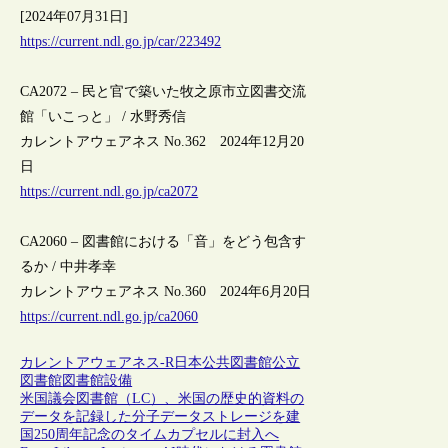
[2024年07月31日]
https://current.ndl.go.jp/car/223492
CA2072 – 民と官で築いた牧之原市立図書交流
館「いこっと」 / 水野秀信
カレントアウェアネス No.362 2024年12月20
日
https://current.ndl.go.jp/ca2072
CA2060 – 図書館における「音」をどう包含す
るか / 中井孝幸
カレントアウェアネス No.360 2024年6月20日
https://current.ndl.go.jp/ca2060
カレントアウェアネス-R
日本
公共図書館
公立
図書館
図書館設備
米国議会図書館（LC）、米国の歴史的資料の
データを記録した分子データストレージを建
国250周年記念のタイムカプセルに封入へ