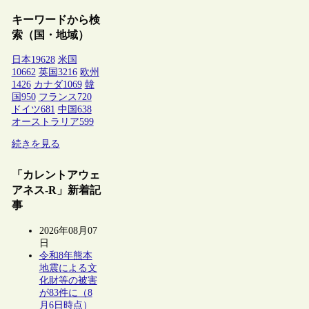
キーワードから検
索（国・地域）
日本
19628
米国
10662
英国
3216
欧州
1426
カナダ
1069
韓
国
950
フランス
720
ドイツ
681
中国
638
オーストラリア
599
続きを見る
「カレントアウェ
アネス-R」新着記
事
2026年08月07
日
令和8年熊本
地震による文
化財等の被害
が83件に（8
月6日時点）