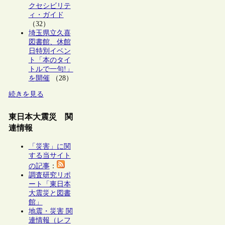
クセシビリテ
ィ・ガイド
（32）
埼玉県立久喜
図書館、休館
日特別イベン
ト「本のタイ
トルで一句!」
を開催
（28）
続きを見る
東日本大震災 関
連情報
「災害」に関
する当サイト
の記事
：
調査研究リポ
ート「東日本
大震災と図書
館」
地震・災害 関
連情報（レフ