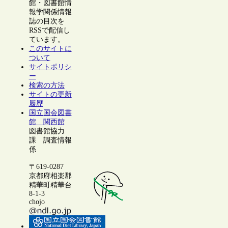
館・図書館情
報学関係情報
誌の目次を
RSSで配信し
ています。
このサイトに
ついて
サイトポリシ
ー
検索の方法
サイトの更新
履歴
国立国会図書
館 関西館
図書館協力
課 調査情報
係
〒619-0287
京都府相楽郡
精華町精華台
8-1-3
chojo