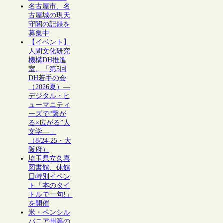
名古屋市、名
古屋城の現天
守閣の記録を
募集中
【イベント】
人間文化研究
機構DH推進
室、「第5回
DH若手の会
（2026夏）―
デジタル・ヒ
ューマニティ
ーズで“繋が
る×広がる”人
文学―」
（8/24-25・大
阪府）
埼玉県立久喜
図書館、休館
日特別イベン
ト「本のタイ
トルで一句!」
を開催
米・ペンシル
バニア州等の