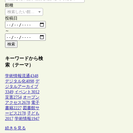
館種
検索したい館種を選択してください
投稿日
～
検索
キーワードから検
索（テーマ）
学術情報流通
4348
デジタル化
4098
デ
ジタルアーカイブ
3349
イベント
3012
災害
2754
オープン
アクセス
2678
電子
書籍
2227
図書館サ
ービス
2178
子ども
2017
学術情報
1947
続きを見る