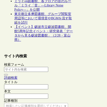
ミライon図書館、各フロアの音のルー
ル「ミライ「音」―Library Noise
Policy―」を公開
東京都立多摩図書館、グループ閲覧室
周辺等において環境音やBGMを流す取
組を試行
【イベント】砺波市立砺波図書館、開
館5周年記念イベント・研究発表「デー
タから見る砺波図書館」（2/28・富山
県）
サイト内検索
検索フォーム
詳細検索
タイトル
本文
記事種別
検索したい記事種別を選択してください