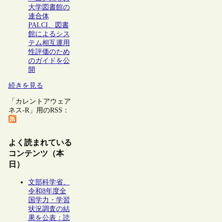
大学図書館の
連合体
PALCI、図書
館によるシス
テム相互運用
性評価のため
のガイドを公
開
続きを見る
「カレントアウェア
ネス-R」用のRSS：
よく読まれている
コンテンツ（本
日）
文部科学省、
令和8年度全
国学力・学習
状況調査の結
果を公表：読