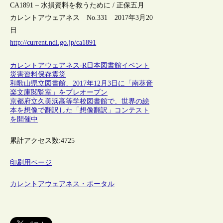
CA1891 – 水損資料を救うために / 正保五月
カレントアウェアネス No.331 2017年3月20
日
http://current.ndl.go.jp/ca1891
カレントアウェアネス-R
日本
図書館
イベント
災害
資料保存
震災
和歌山県立図書館、2017年12月3日に「南葵音
楽文庫閲覧室」をプレオープン
京都府立久美浜高等学校図書館で、世界の絵
本を想像で翻訳した「想像翻訳」コンテスト
を開催中
累計アクセス数:
4725
印刷用ページ
カレントアウェアネス・ポータル