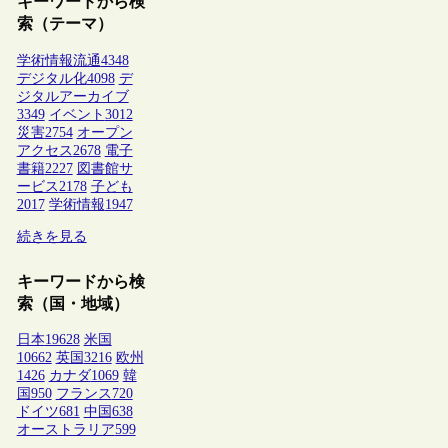
キーワードから検
索（テーマ）
学術情報流通
4348
デジタル化
4098
デ
ジタルアーカイブ
3349
イベント
3012
災害
2754
オープン
アクセス
2678
電子
書籍
2227
図書館サ
ービス
2178
子ども
2017
学術情報
1947
続きを見る
キーワードから検
索（国・地域）
日本
19628
米国
10662
英国
3216
欧州
1426
カナダ
1069
韓
国
950
フランス
720
ドイツ
681
中国
638
オーストラリア
599