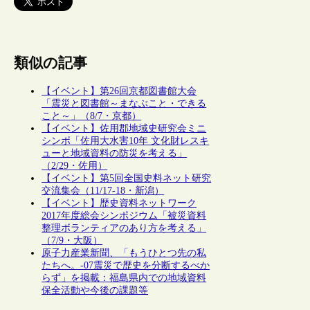
類似の記事
【イベント】第26回京都図書館大会
「震災と図書館～まなぶこと・できる
こと～」（8/7・京都）
【イベント】佐用郡地域史研究会ミニ
シンポ「佐用大水害10年 文化財レスキ
ューと地域資料の防災を考える」
（2/29・佐用）
【イベント】第5回全国史料ネット研究
交流集会（11/17-18・新潟）
【イベント】歴史資料ネットワーク
2017年度総会シンポジウム「被災資料
整理ボランティアのあり方を考える」
（7/9・大阪）
原子力産業新聞、「もうひとつ先の私
たちへ。-07震災で歴史を分断するべか
らず」を掲載：福島県内での地域資料
保全活動や今後の課題等