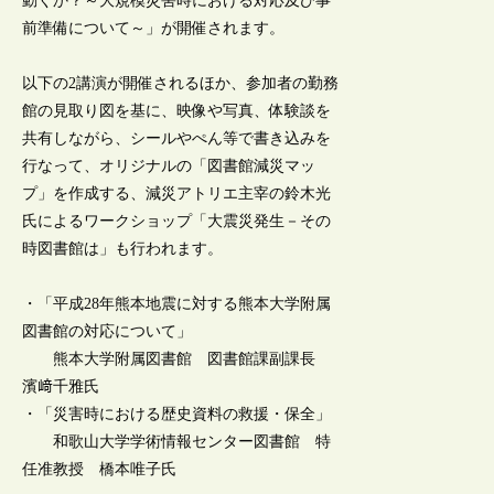
動くか？～大規模災害時における対応及び事
前準備について～」が開催されます。
以下の2講演が開催されるほか、参加者の勤務
館の見取り図を基に、映像や写真、体験談を
共有しながら、シールやぺん等で書き込みを
行なって、オリジナルの「図書館減災マッ
プ」を作成する、減災アトリエ主宰の鈴木光
氏によるワークショップ「大震災発生－その
時図書館は」も行われます。
・「平成28年熊本地震に対する熊本大学附属
図書館の対応について」
熊本大学附属図書館 図書館課副課長
濱﨑千雅氏
・「災害時における歴史資料の救援・保全」
和歌山大学学術情報センター図書館 特
任准教授 橋本唯子氏