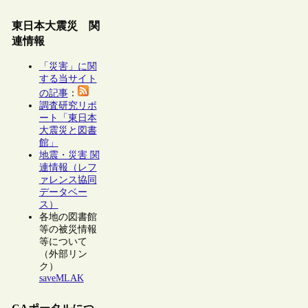
東日本大震災 関
連情報
「災害」に関
する当サイト
の記事
：
調査研究リポ
ート「東日本
大震災と図書
館」
地震・災害 関
連情報（レフ
ァレンス協同
データベー
ス）
各地の図書館
等の被災情報
等について
（外部リン
ク）
saveMLAK