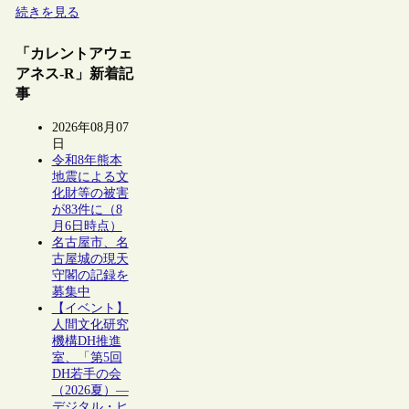
続きを見る
「カレントアウェ
アネス-R」新着記
事
2026年08月07
日
令和8年熊本
地震による文
化財等の被害
が83件に（8
月6日時点）
名古屋市、名
古屋城の現天
守閣の記録を
募集中
【イベント】
人間文化研究
機構DH推進
室、「第5回
DH若手の会
（2026夏）―
デジタル・ヒ