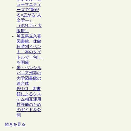
ューマニティ
ーズで“繋が
る×広がる”人
文学―」
（8/24-25・大
阪府）
埼玉県立久喜
図書館、休館
日特別イベン
ト「本のタイ
トルで一句!」
を開催
米・ペンシル
バニア州等の
大学図書館の
連合体
PALCI、図書
館によるシス
テム相互運用
性評価のため
のガイドを公
開
続きを見る