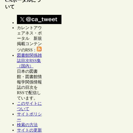
CAポータルにつ
いて
カレントアウ
ェアネス・ポ
ータル 新規
掲載コンテン
ツのRSS：
図書館関係雑
誌目次RSS集
（国内）
日本の図書
館・図書館情
報学関係情報
誌の目次を
RSSで配信し
ています。
このサイトに
ついて
サイトポリシ
ー
検索の方法
サイトの更新