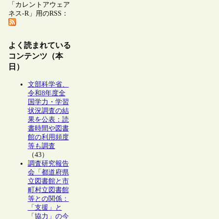
「カレントアウェア
ネス-R」用のRSS：
よく読まれている
コンテンツ（本
日）
文部科学省、
令和8年度全
国学力・学習
状況調査の結
果を公表：読
書時間や図書
館の利用頻度
等も調査
（43）
調査研究報告
会「都道府県
立図書館と市
町村立図書館
等との関係：
「支援」と
「協力」の今