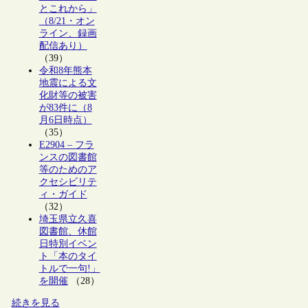
とこれから」
（8/21・オン
ライン、録画
配信あり）
（39）
令和8年熊本
地震による文
化財等の被害
が83件に（8
月6日時点）
（35）
E2904 – フラ
ンスの図書館
等のためのア
クセシビリテ
ィ・ガイド
（32）
埼玉県立久喜
図書館、休館
日特別イベン
ト「本のタイ
トルで一句!」
を開催
（28）
続きを見る