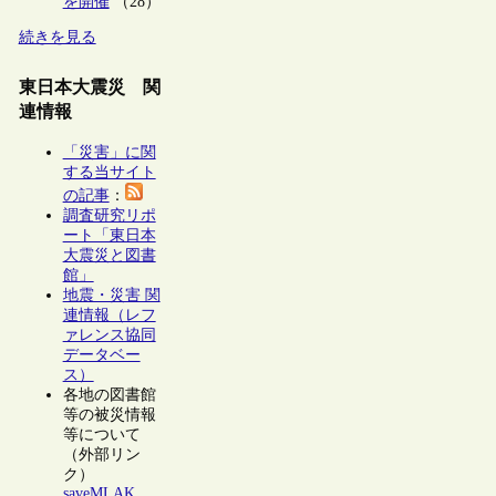
を開催
（28）
続きを見る
東日本大震災 関
連情報
「災害」に関
する当サイト
の記事
：
調査研究リポ
ート「東日本
大震災と図書
館」
地震・災害 関
連情報（レフ
ァレンス協同
データベー
ス）
各地の図書館
等の被災情報
等について
（外部リン
ク）
saveMLAK