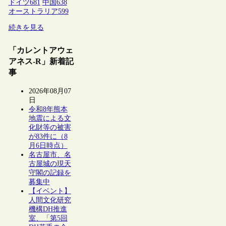
ドイツ
681
中国
638
オーストラリア
599
続きを見る
「カレントアウェ
アネス-R」新着記
事
2026年08月07
日
令和8年熊本
地震による文
化財等の被害
が83件に（8
月6日時点）
名古屋市、名
古屋城の現天
守閣の記録を
募集中
【イベント】
人間文化研究
機構DH推進
室、「第5回