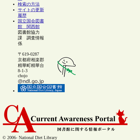
検索の方法
サイトの更新
履歴
国立国会図書
館 関西館
図書館協力
課 調査情報
係
〒619-0287
京都府相楽郡
精華町精華台
8-1-3
chojo
© 2006- National Diet Library