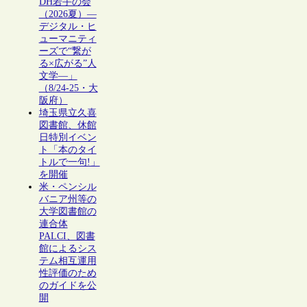
DH若手の会
（2026夏）―
デジタル・ヒ
ューマニティ
ーズで“繋が
る×広がる”人
文学―」
（8/24-25・大
阪府）
埼玉県立久喜
図書館、休館
日特別イベン
ト「本のタイ
トルで一句!」
を開催
米・ペンシル
バニア州等の
大学図書館の
連合体
PALCI、図書
館によるシス
テム相互運用
性評価のため
のガイドを公
開