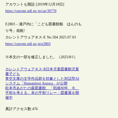
アカウントも開設 [2019年12月18日]
https://current.ndl.go.jp/car/39770
E2803 – 瀬戸内に「こども図書館船 ほんのも
り号」就航!
カレントアウェアネス-E No.504 2025.07.03
https://current.ndl.go.jp/e2803
※本文の一部を修正しました。（2025/8/1）
カレントアウェアネス-R
日本
児童図書館
児童
書
子ども
青空文庫の文学作品群を対象とした対話型AI
システム「Humanitext Aozora」が公開
松本市あがたの森図書館、「戦後80年、今、
平和を考える」本の平和リレー・図書展を開
催中
累計アクセス数:
476