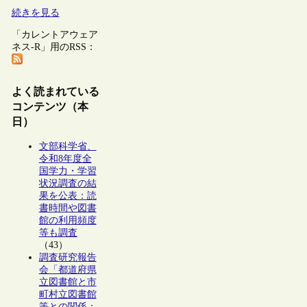
続きを見る
「カレントアウェア
ネス-R」用のRSS：
よく読まれている
コンテンツ（本
日）
文部科学省、
令和8年度全
国学力・学習
状況調査の結
果を公表：読
書時間や図書
館の利用頻度
等も調査
（43）
調査研究報告
会「都道府県
立図書館と市
町村立図書館
等との関係：