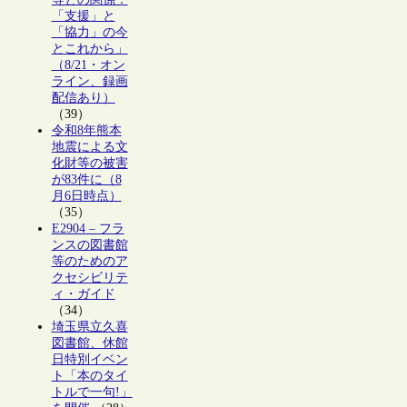
「支援」と
「協力」の今
とこれから」
（8/21・オン
ライン、録画
配信あり）
（39）
令和8年熊本
地震による文
化財等の被害
が83件に（8
月6日時点）
（35）
E2904 – フラ
ンスの図書館
等のためのア
クセシビリテ
ィ・ガイド
（34）
埼玉県立久喜
図書館、休館
日特別イベン
ト「本のタイ
トルで一句!」