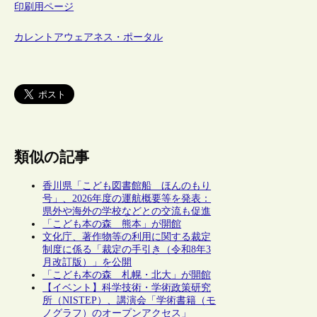
印刷用ページ
カレントアウェアネス・ポータル
類似の記事
香川県「こども図書館船 ほんのもり
号」、2026年度の運航概要等を発表：
県外や海外の学校などとの交流も促進
「こども本の森 熊本」が開館
文化庁、著作物等の利用に関する裁定
制度に係る「裁定の手引き（令和8年3
月改訂版）」を公開
「こども本の森 札幌・北大」が開館
【イベント】科学技術・学術政策研究
所（NISTEP）、講演会「学術書籍（モ
ノグラフ）のオープンアクセス」