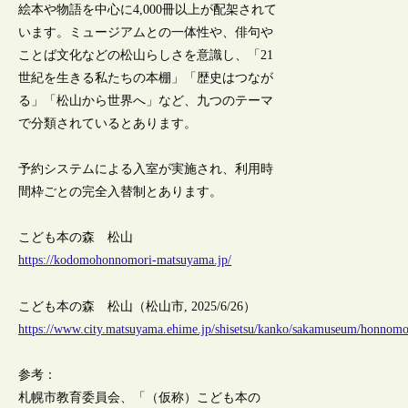
絵本や物語を中心に4,000冊以上が配架されて
います。ミュージアムとの一体性や、俳句や
ことば文化などの松山らしさを意識し、「21
世紀を生きる私たちの本棚」「歴史はつなが
る」「松山から世界へ」など、九つのテーマ
で分類されているとあります。
予約システムによる入室が実施され、利用時
間枠ごとの完全入替制とあります。
こども本の森 松山
https://kodomohonnomori-matsuyama.jp/
こども本の森 松山（松山市, 2025/6/26）
https://www.city.matsuyama.ehime.jp/shisetsu/kanko/sakamuseum/honno
参考：
札幌市教育委員会、「（仮称）こども本の