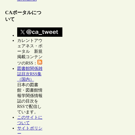
CAポータルにつ
いて
カレントアウ
ェアネス・ポ
ータル 新規
掲載コンテン
ツのRSS：
図書館関係雑
誌目次RSS集
（国内）
日本の図書
館・図書館情
報学関係情報
誌の目次を
RSSで配信し
ています。
このサイトに
ついて
サイトポリシ
ー