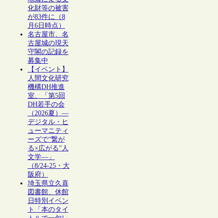
化財等の被害
が83件に（8
月6日時点）
名古屋市、名
古屋城の現天
守閣の記録を
募集中
【イベント】
人間文化研究
機構DH推進
室、「第5回
DH若手の会
（2026夏）―
デジタル・ヒ
ューマニティ
ーズで“繋が
る×広がる”人
文学―」
（8/24-25・大
阪府）
埼玉県立久喜
図書館、休館
日特別イベン
ト「本のタイ