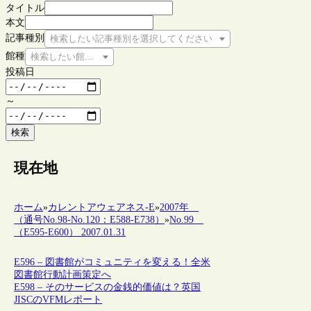
タイトル
本文
記事種別
検索したい記事種別を選択してください
館種
検索したい館種を選択してください
投稿日
～
検索
現在地
ホーム
»
カレントアウェアネス-E
»
2007年
（通号No.98-No.120：E588-E738）
»
No.99
（E595-E600） 2007.01.31
E596 – 図書館がコミュニティを変える！全米
図書館行動計画策定へ
E598 – そのサービスの金銭的価値は？英国
JISCのVFMレポート