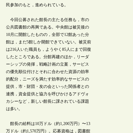
民参加のもと，進められている。
今回公募された館長の主たる任務も，市の
公共図書館の再興である。中央館は被災後の
10月に開館したものの，全部で12館あった分
館は，まだ5館しか開館できていない。被災前
は216人いた職員も，ようやく85人にまで回復
したところである。分館再建のほか，リーダ
ーシップの発揮，戦略計画の立案，サービス
の優先順位付けとそれに合わせた資源の効率
的配分，ニーズを満たす効率的なサービスの
提供，市・財団・友の会といった関係者との
連携，資金提供と協力を呼びかけるアドヴォ
カシーなど，新しい館長に課されている課題
は多い。
館長の給料は10万ドル（約1,200万円）〜13
万ドル（約1,570万円）。応募資格は，図書館