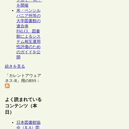
トルで一句!」
を開催
米・ペンシル
バニア州等の
大学図書館の
連合体
PALCI、図書
館によるシス
テム相互運用
性評価のため
のガイドを公
開
続きを見る
「カレントアウェア
ネス-R」用のRSS：
よく読まれている
コンテンツ（本
日）
日本図書館協
会（JLA）図