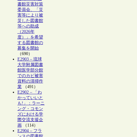
書館災害対策
委員会、「災
害等により被
災した図書館
等への助成
（2026年
度）」を希望
する図書館の
募集を開始
（690）
E2903 – 琉球
大学附属図書
館医学部分館
でのカビ被害
資料の清掃作
業
（491）
E2902 – 「わ
かっていいと
も!」：ラーニ
ング・コモン
ズにおける学
際交流支援企
画
（114）
E2904 – フラ
ンスの図書館