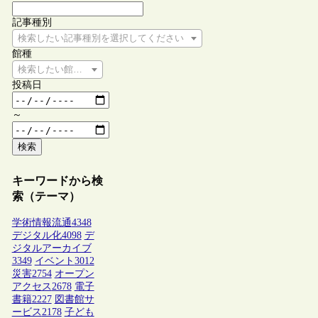
記事種別
検索したい記事種別を選択してください
館種
検索したい館種を選択してください
投稿日
～
検索
キーワードから検
索（テーマ）
学術情報流通
4348
デジタル化
4098
デ
ジタルアーカイブ
3349
イベント
3012
災害
2754
オープン
アクセス
2678
電子
書籍
2227
図書館サ
ービス
2178
子ども