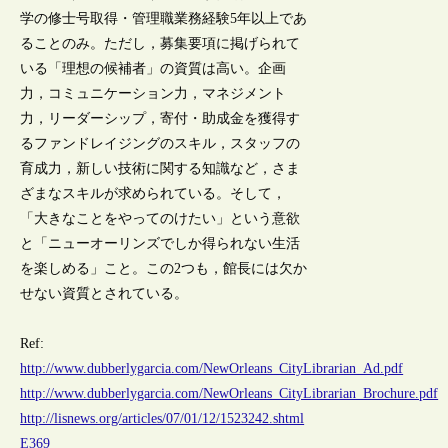
学の修士号取得・管理職業務経験5年以上であ
ることのみ。ただし，募集要項に掲げられて
いる「理想の候補者」の資質は高い。企画
力，コミュニケーション力，マネジメント
力，リーダーシップ，寄付・助成金を獲得す
るファンドレイジングのスキル，スタッフの
育成力，新しい技術に関する知識など，さま
ざまなスキルが求められている。そして，
「大きなことをやってのけたい」という意欲
と「ニューオーリンズでしか得られない生活
を楽しめる」こと。この2つも，館長には欠か
せない資質とされている。
Ref:
http://www.dubberlygarcia.com/NewOrleans_CityLibrarian_Ad.pdf
http://www.dubberlygarcia.com/NewOrleans_CityLibrarian_Brochure.pdf
http://lisnews.org/articles/07/01/12/1523242.shtml
E369