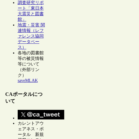
調査研究リポ
ート「東日本
大震災と図書
館」
地震・災害 関
連情報（レフ
ァレンス協同
データベー
ス）
各地の図書館
等の被災情報
等について
（外部リン
ク）
saveMLAK
CAポータルにつ
いて
カレントアウ
ェアネス・ポ
ータル 新規