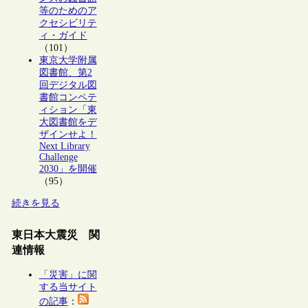
等のためのア
クセシビリテ
ィ・ガイド
（101）
東京大学附属
図書館、第2
回デジタル図
書館コンペテ
ィション「東
大図書館をデ
ザインせよ！
Next Library
Challenge
2030」を開催
（95）
続きを見る
東日本大震災 関
連情報
「災害」に関
する当サイト
の記事
：