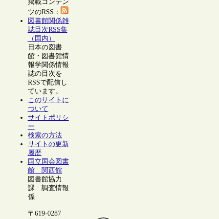
掲載コンテン
ツのRSS：
図書館関係雑
誌目次RSS集
（国内）
日本の図書
館・図書館情
報学関係情報
誌の目次を
RSSで配信し
ています。
このサイトに
ついて
サイトポリシ
ー
検索の方法
サイトの更新
履歴
国立国会図書
館 関西館
図書館協力
課 調査情報
係
〒619-0287