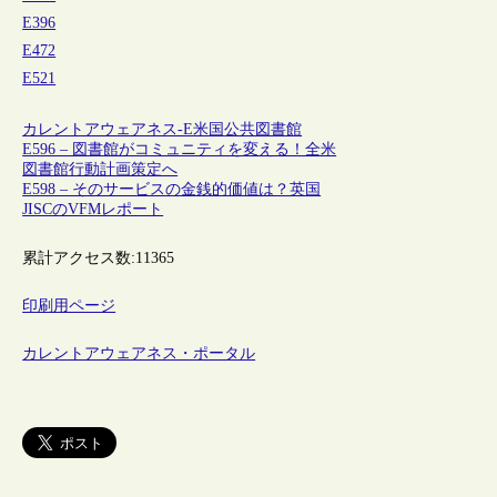
E396
E472
E521
カレントアウェアネス-E
米国
公共図書館
E596 – 図書館がコミュニティを変える！全米
図書館行動計画策定へ
E598 – そのサービスの金銭的価値は？英国
JISCのVFMレポート
累計アクセス数:
11365
印刷用ページ
カレントアウェアネス・ポータル