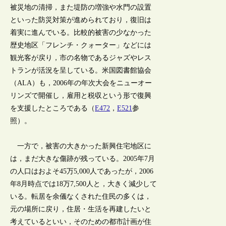
被災地の清掃，また堤防の増強や水門の設置
といった防災対策が進められており，復旧は
着実に進んでいる。比較的被害の少なかった
歴史地区「フレンチ・クォーター」などには
観光客が戻り，市の名物であるジャズやレス
トランが活況を呈している。米国図書館協会
（ALA）も，2006年の年次大会をニューオー
リンズで開催し，雇用と税収という形で復興
を支援したところである（
E472
，
E521
参
照）。
一方で，被害の大きかった新興住宅地区に
は，まだ大きな傷跡が残っている。2005年7月
の人口はおよそ45万5,000人であったが，2006
年8月時点では18万7,500人と，大きく減少して
いる。転居を余儀なくされた住民の多くは，
元の場所に戻り，住居・生活を再建したいと
考えているといい，そのための都市計画が住