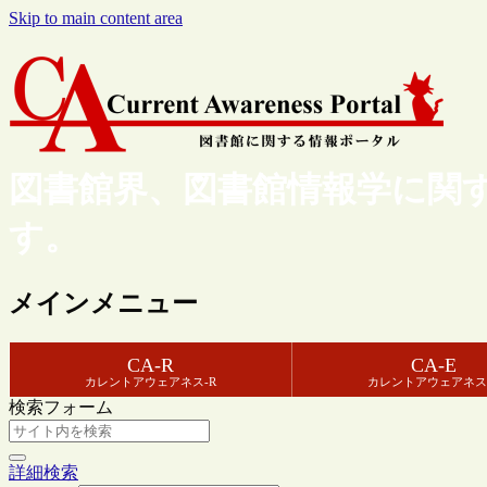
Skip to main content area
図書館界、図書館情報学に関
す。
メインメニュー
CA-R
CA-E
カレントアウェアネス-R
カレントアウェアネス
検索フォーム
詳細検索