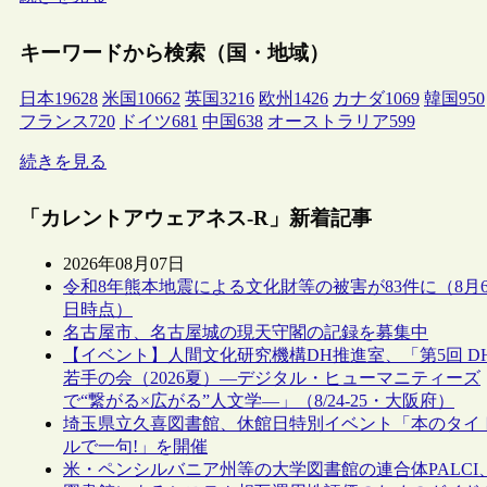
キーワードから検索（国・地域）
日本
19628
米国
10662
英国
3216
欧州
1426
カナダ
1069
韓国
950
フランス
720
ドイツ
681
中国
638
オーストラリア
599
続きを見る
「カレントアウェアネス-R」新着記事
2026年08月07日
令和8年熊本地震による文化財等の被害が83件に（8月
日時点）
名古屋市、名古屋城の現天守閣の記録を募集中
【イベント】人間文化研究機構DH推進室、「第5回 D
若手の会（2026夏）―デジタル・ヒューマニティーズ
で“繋がる×広がる”人文学―」（8/24-25・大阪府）
埼玉県立久喜図書館、休館日特別イベント「本のタイ
ルで一句!」を開催
米・ペンシルバニア州等の大学図書館の連合体PALCI