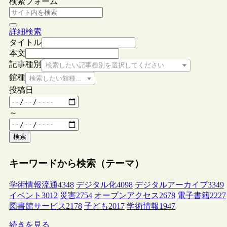
検索フォーム
詳細検索
タイトル
本文
記事種別
検索したい記事種別を選択してください
館種
検索したい館種を選択してください
投稿日
～
検索
キーワードから検索（テーマ）
学術情報流通
4348
デジタル化
4098
デジタルアーカイブ
3349
イベント
3012
災害
2754
オープンアクセス
2678
電子書籍
2227
図書館サービス
2178
子ども
2017
学術情報
1947
続きを見る