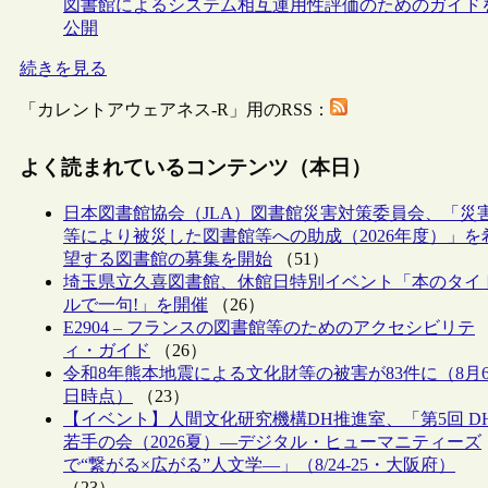
図書館によるシステム相互運用性評価のためのガイド
公開
続きを見る
「カレントアウェアネス-R」用のRSS：
よく読まれているコンテンツ（本日）
日本図書館協会（JLA）図書館災害対策委員会、「災
等により被災した図書館等への助成（2026年度）」を
望する図書館の募集を開始
（51）
埼玉県立久喜図書館、休館日特別イベント「本のタイ
ルで一句!」を開催
（26）
E2904 – フランスの図書館等のためのアクセシビリテ
ィ・ガイド
（26）
令和8年熊本地震による文化財等の被害が83件に（8月
日時点）
（23）
【イベント】人間文化研究機構DH推進室、「第5回 D
若手の会（2026夏）―デジタル・ヒューマニティーズ
で“繋がる×広がる”人文学―」（8/24-25・大阪府）
（23）