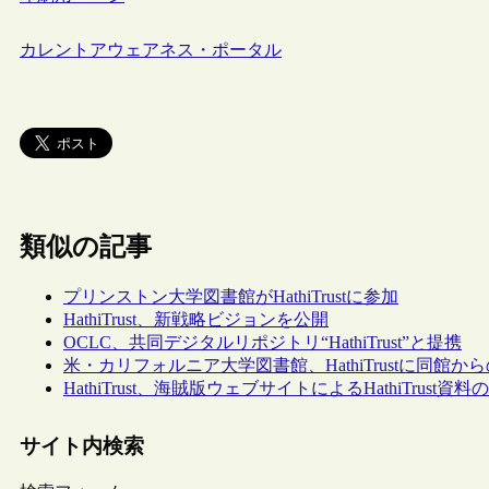
カレントアウェアネス・ポータル
類似の記事
プリンストン大学図書館がHathiTrustに参加
HathiTrust、新戦略ビジョンを公開
OCLC、共同デジタルリポジトリ“HathiTrust”と提携
米・カリフォルニア大学図書館、HathiTrustに同館か
HathiTrust、海賊版ウェブサイトによるHathiTrus
サイト内検索