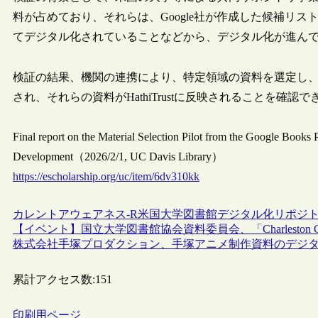
料が占めており、それらは、Google社が作成した候補リ
てデジタル化されていることなどから、デジタル化が進ん
検証の結果、機関の連携により、特定領域の資料を選定し
され、それらの資料がHathiTrustに反映されることを確認
Final report on the Material Selection Pilot from the Google Books
Development（2026/2/1, UC Davis Library）
https://escholarship.org/uc/item/6dv310kk
カレントアウェアネス-R
米国
大学図書館
デジタル化
リポジ
【イベント】国立大学図書館協会資料委員会、「Charleston Conf
株式会社手塚プロダクション、手塚アニメ制作資料のデジ
累計アクセス数:
151
印刷用ページ