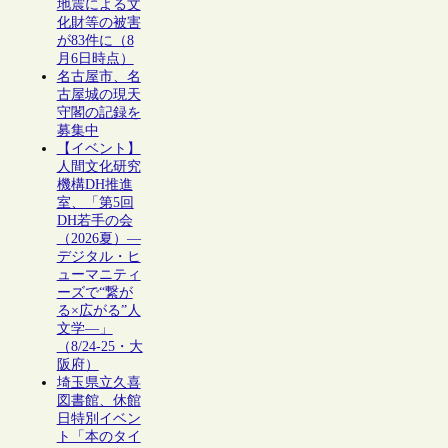
地震による文
化財等の被害
が83件に（8
月6日時点）
名古屋市、名
古屋城の現天
守閣の記録を
募集中
【イベント】
人間文化研究
機構DH推進
室、「第5回
DH若手の会
（2026夏）―
デジタル・ヒ
ューマニティ
ーズで“繋が
る×広がる”人
文学―」
（8/24-25・大
阪府）
埼玉県立久喜
図書館、休館
日特別イベン
ト「本のタイ