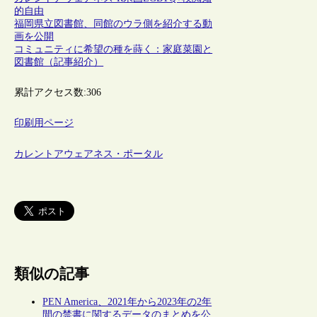
的自由
福岡県立図書館、同館のウラ側を紹介する動
画を公開
コミュニティに希望の種を蒔く：家庭菜園と
図書館（記事紹介）
累計アクセス数:
306
印刷用ページ
カレントアウェアネス・ポータル
類似の記事
PEN America、2021年から2023年の2年
間の禁書に関するデータのまとめを公