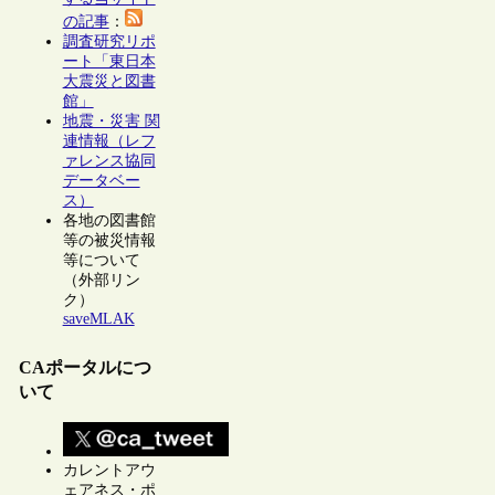
の記事
：
調査研究リポ
ート「東日本
大震災と図書
館」
地震・災害 関
連情報（レフ
ァレンス協同
データベー
ス）
各地の図書館
等の被災情報
等について
（外部リン
ク）
saveMLAK
CAポータルにつ
いて
カレントアウ
ェアネス・ポ