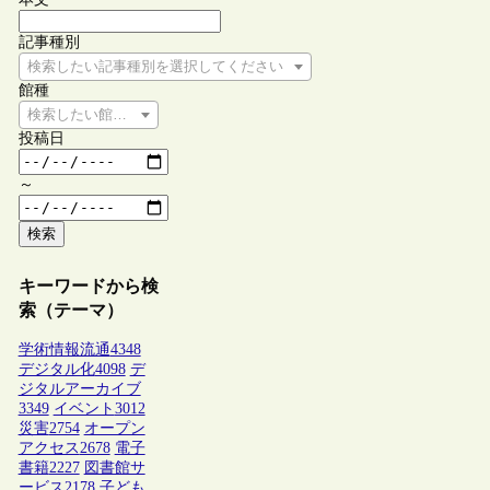
記事種別
検索したい記事種別を選択してください
館種
検索したい館種を選択してください
投稿日
～
検索
キーワードから検
索（テーマ）
学術情報流通
4348
デジタル化
4098
デ
ジタルアーカイブ
3349
イベント
3012
災害
2754
オープン
アクセス
2678
電子
書籍
2227
図書館サ
ービス
2178
子ども