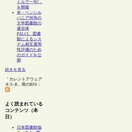
トルで一句!」
を開催
米・ペンシル
バニア州等の
大学図書館の
連合体
PALCI、図書
館によるシス
テム相互運用
性評価のため
のガイドを公
開
続きを見る
「カレントアウェア
ネス-R」用のRSS：
よく読まれている
コンテンツ（本
日）
日本図書館協