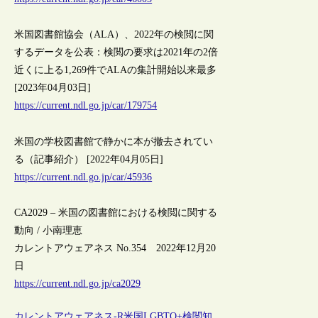
米国図書館協会（ALA）、2022年の検閲に関
するデータを公表：検閲の要求は2021年の2倍
近くに上る1,269件でALAの集計開始以来最多
[2023年04月03日]
https://current.ndl.go.jp/car/179754
米国の学校図書館で静かに本が撤去されてい
る（記事紹介） [2022年04月05日]
https://current.ndl.go.jp/car/45936
CA2029 – 米国の図書館における検閲に関する
動向 / 小南理恵
カレントアウェアネス No.354 2022年12月20
日
https://current.ndl.go.jp/ca2029
カレントアウェアネス-R
米国
LGBTQ+
検閲
知