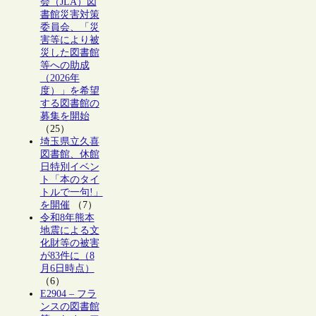
会（JLA）図
書館災害対策
委員会、「災
害等により被
災した図書館
等への助成
（2026年
度）」を希望
する図書館の
募集を開始
（25）
埼玉県立久喜
図書館、休館
日特別イベン
ト「本のタイ
トルで一句!」
を開催
（7）
令和8年熊本
地震による文
化財等の被害
が83件に（8
月6日時点）
（6）
E2904 – フラ
ンスの図書館