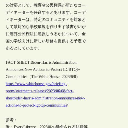
の対応として、教育省公民権局が新たなコー
ディネーターを任命するとあります。コーデ
ィネーターは、特定のコミュニティを対象と
して敵対的な学校環境を作り出す禁書がいか
に連邦公民権法に違反しうるかについて、全
国の学校向けに新しい研修を提供する予定で
あるとしています。
FACT SHEET:Biden-⁠Harris Administration
Announces New Actions to Protect LGBTQI+
Communities（The White House, 2023/6/8）
https://www.whitehouse.gov/briefing-
room/statements-releases/2023/06/08/fact-
sheetbiden-harris-administration-announces-new-
actions-to-protect-lgbtqi-communities/
参考：
米・EveryLibrary、2023年の懸念される法律等