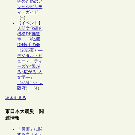
等のためのア
クセシビリテ
ィ・ガイド
（6）
【イベント】
人間文化研究
機構DH推進
室、「第5回
DH若手の会
（2026夏）―
デジタル・ヒ
ューマニティ
ーズで“繋が
る×広がる”人
文学―」
（8/24-25・大
阪府）
（4）
続きを見る
東日本大震災 関
連情報
「災害」に関
する当サイト