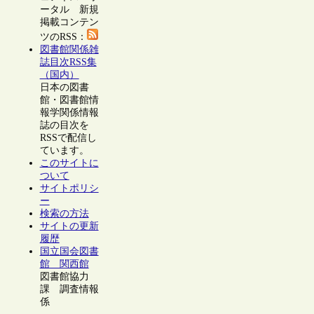
ータル 新規
掲載コンテン
ツのRSS：
図書館関係雑
誌目次RSS集
（国内）
日本の図書
館・図書館情
報学関係情報
誌の目次を
RSSで配信し
ています。
このサイトに
ついて
サイトポリシ
ー
検索の方法
サイトの更新
履歴
国立国会図書
館 関西館
図書館協力
課 調査情報
係