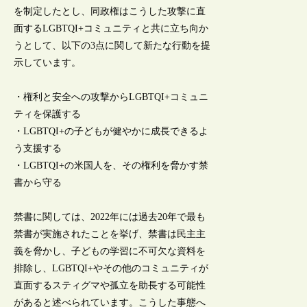
を制定したとし、同政権はこうした攻撃に直
面するLGBTQI+コミュニティと共に立ち向か
うとして、以下の3点に関して新たな行動を提
示しています。
・権利と安全への攻撃からLGBTQI+コミュニ
ティを保護する
・LGBTQI+の子どもが健やかに成長できるよ
う支援する
・LGBTQI+の米国人を、その権利を脅かす禁
書から守る
禁書に関しては、2022年には過去20年で最も
禁書が実施されたことを挙げ、禁書は民主主
義を脅かし、子どもの学習に不可欠な資料を
排除し、LGBTQI+やその他のコミュニティが
直面するスティグマや孤立を助長する可能性
があると述べられています。こうした事態へ