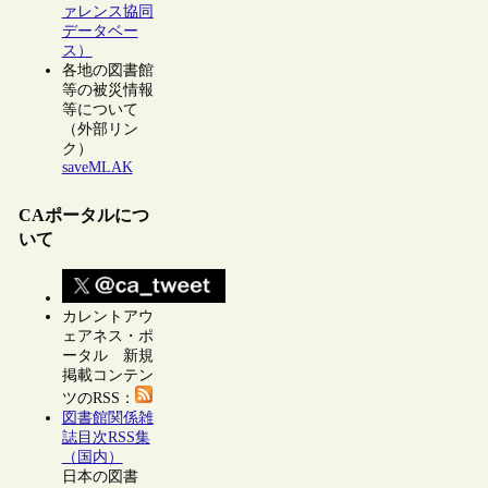
ァレンス協同
データベー
ス）
各地の図書館
等の被災情報
等について
（外部リン
ク）
saveMLAK
CAポータルにつ
いて
カレントアウ
ェアネス・ポ
ータル 新規
掲載コンテン
ツのRSS：
図書館関係雑
誌目次RSS集
（国内）
日本の図書