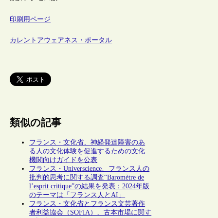
印刷用ページ
カレントアウェアネス・ポータル
類似の記事
フランス・文化省、神経発達障害のあ
る人の文化体験を促進するための文化
機関向けガイドを公表
フランス・Universcience、フランス人の
批判的思考に関する調査“Baromètre de
l’esprit critique”の結果を発表：2024年版
のテーマは「フランス人とAI」
フランス・文化省とフランス文芸著作
者利益協会（SOFIA）、古本市場に関す