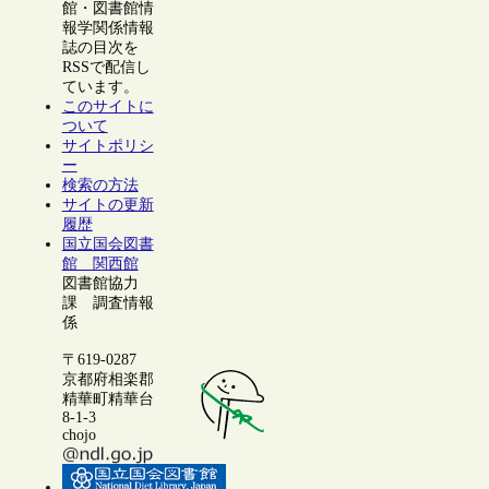
館・図書館情
報学関係情報
誌の目次を
RSSで配信し
ています。
このサイトに
ついて
サイトポリシ
ー
検索の方法
サイトの更新
履歴
国立国会図書
館 関西館
図書館協力
課 調査情報
係
〒619-0287
京都府相楽郡
精華町精華台
8-1-3
chojo