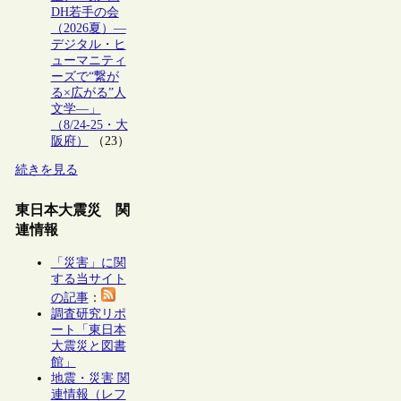
DH若手の会
（2026夏）―
デジタル・ヒ
ューマニティ
ーズで“繋が
る×広がる”人
文学―」
（8/24-25・大
阪府）
（23）
続きを見る
東日本大震災 関
連情報
「災害」に関
する当サイト
の記事
：
調査研究リポ
ート「東日本
大震災と図書
館」
地震・災害 関
連情報（レフ