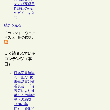
テム相互運用
性評価のため
のガイドを公
開
続きを見る
「カレントアウェア
ネス-R」用のRSS：
よく読まれている
コンテンツ（本
日）
日本図書館協
会（JLA）図
書館災害対策
委員会、「災
害等により被
災した図書館
等への助成
（2026年
度）」を希望