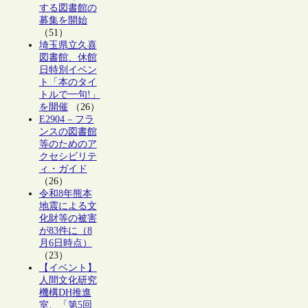
する図書館の
募集を開始
（51）
埼玉県立久喜
図書館、休館
日特別イベン
ト「本のタイ
トルで一句!」
を開催
（26）
E2904 – フラ
ンスの図書館
等のためのア
クセシビリテ
ィ・ガイド
（26）
令和8年熊本
地震による文
化財等の被害
が83件に（8
月6日時点）
（23）
【イベント】
人間文化研究
機構DH推進
室、「第5回