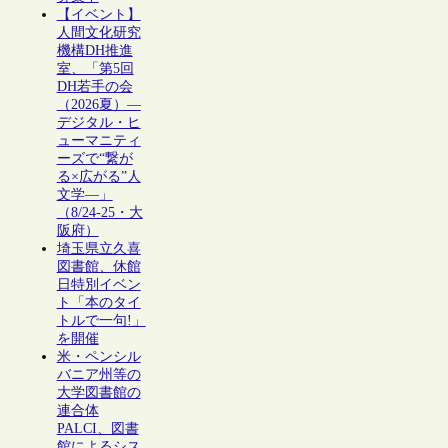
【イベント】
人間文化研究
機構DH推進
室、「第5回
DH若手の会
（2026夏）―
デジタル・ヒ
ューマニティ
ーズで“繋が
る×広がる”人
文学―」
（8/24-25・大
阪府）
埼玉県立久喜
図書館、休館
日特別イベン
ト「本のタイ
トルで一句!」
を開催
米・ペンシル
バニア州等の
大学図書館の
連合体
PALCI、図書
館によるシス