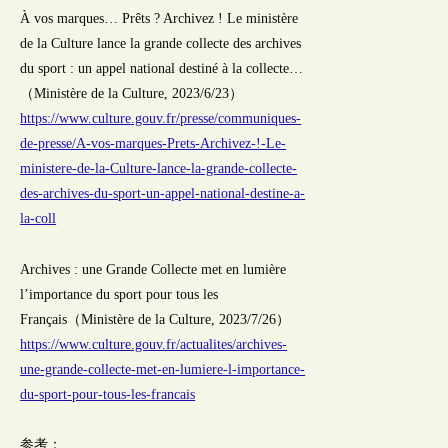
À vos marques… Prêts ? Archivez ! Le ministère
de la Culture lance la grande collecte des archives
du sport : un appel national destiné à la collecte…
（Ministère de la Culture, 2023/6/23）
https://www.culture.gouv.fr/presse/communiques-
de-presse/A-vos-marques-Prets-Archivez-!-Le-
ministere-de-la-Culture-lance-la-grande-collecte-
des-archives-du-sport-un-appel-national-destine-a-
la-coll
Archives : une Grande Collecte met en lumière
l’importance du sport pour tous les
Français（Ministère de la Culture, 2023/7/26）
https://www.culture.gouv.fr/actualites/archives-
une-grande-collecte-met-en-lumiere-l-importance-
du-sport-pour-tous-les-francais
参考：