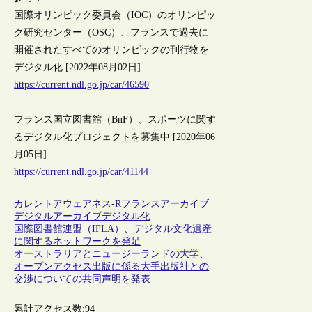
国際オリンピック委員会（IOC）のオリンピッ
ク研究センター（OSC）、フランスで過去に
開催されたすべてのオリンピックの刊行物を
デジタル化 [2022年08月02日]
https://current.ndl.go.jp/car/46590
フランス国立図書館（BnF）、スポーツに関す
るデジタル化プロジェクトを募集中 [2020年06
月05日]
https://current.ndl.go.jp/car/41144
カレントアウェアネス-R
フランス
アーカイブ
デジタルアーカイブ
デジタル化
国際図書館連盟（IFLA）、デジタル文化遺産
に関するネットワークを発足
オーストラリアとニュージーランドの大学、
オープンアクセス出版に係る大手出版社との
交渉についての共同声明を発表
累計アクセス数:
94