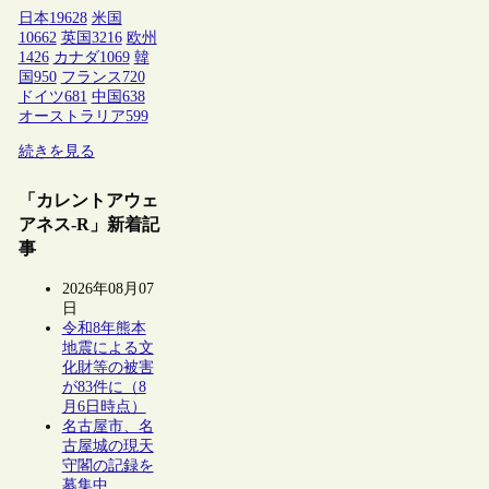
日本
19628
米国
10662
英国
3216
欧州
1426
カナダ
1069
韓
国
950
フランス
720
ドイツ
681
中国
638
オーストラリア
599
続きを見る
「カレントアウェ
アネス-R」新着記
事
2026年08月07
日
令和8年熊本
地震による文
化財等の被害
が83件に（8
月6日時点）
名古屋市、名
古屋城の現天
守閣の記録を
募集中