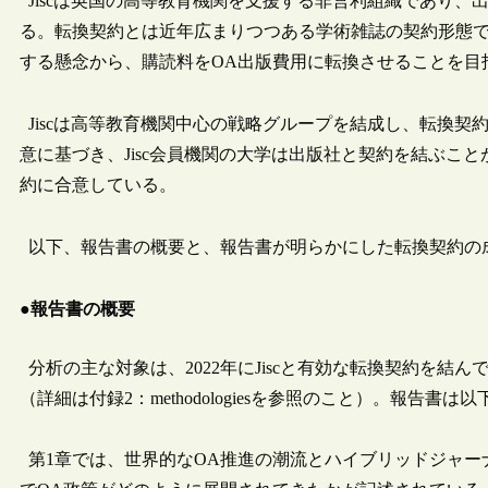
Jiscは英国の高等教育機関を支援する非営利組織であり
る。転換契約とは近年広まりつつある学術雑誌の契約形態で
する懸念から、購読料をOA出版費用に転換させることを目
Jiscは高等教育機関中心の戦略グループを結成し、転換
意に基づき、Jisc会員機関の大学は出版社と契約を結ぶことがで
約に合意している。
以下、報告書の概要と、報告書が明らかにした転換契約の
●報告書の概要
分析の主な対象は、2022年にJiscと有効な転換契約を結
（詳細は付録2：methodologiesを参照のこと）。報告書
第1章では、世界的なOA推進の潮流とハイブリッドジャー