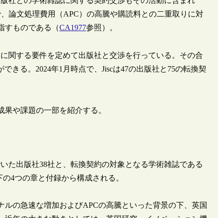
、出版社との学術雑誌に関する契約交渉もその活動に含まれ
、論文処理費用（APC）の高騰や購読料との二重取りに対
指すものである（
CA1977
参照）。
契約に関する要件を定めて出版社と交渉を行っている。その合
きる。2024年1月時点で、Jiscは47の出版社と75の転換契
成果や課題の一部を紹介する。
んでいた出版社38社と、転換契約の対象となる学術雑誌である
は以下の4つの章と付録から構成される。
ナルの急速な増加およびAPCの高騰といった背景の下、英国