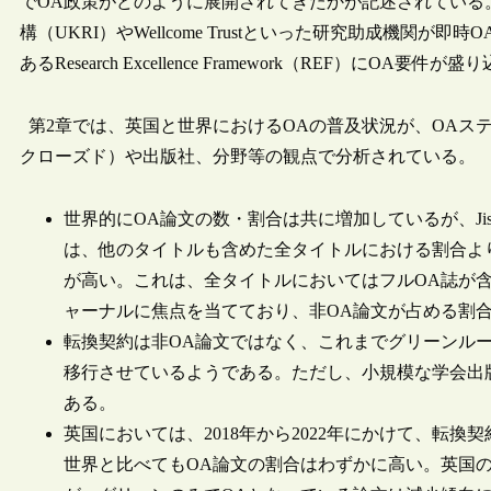
でOA政策がどのように展開されてきたかが記述されている
構（UKRI）やWellcome Trustといった研究助成機関が即
あるResearch Excellence Framework（REF）
第2章では、英国と世界におけるOAの普及状況が、OAス
クローズド）や出版社、分野等の観点で分析されている。
世界的にOA論文の数・割合は共に増加しているが、Ji
は、他のタイトルも含めた全タイトルにおける割合よ
が高い。これは、全タイトルにおいてはフルOA誌が
ャーナルに焦点を当てており、非OA論文が占める割
転換契約は非OA論文ではなく、これまでグリーンルー
移行させているようである。ただし、小規模な学会出
ある。
英国においては、2018年から2022年にかけて、転換
世界と比べてもOA論文の割合はわずかに高い。英国の