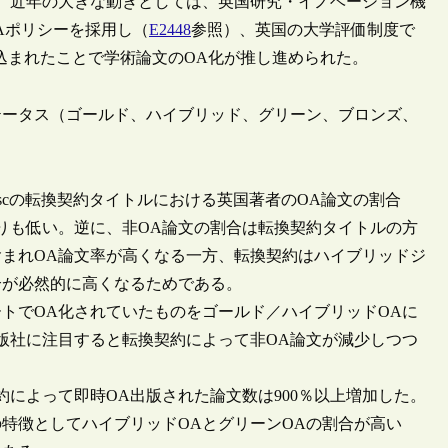
。近年の大きな動きとしては、英国研究・イノベーション機
時OAポリシーを採用し（
E2448
参照）、英国の大学評価制度で
にOA要件が盛り込まれたことで学術論文のOA化が推し進められた。
テータス（ゴールド、ハイブリッド、グリーン、ブロンズ、
scの転換契約タイトルにおける英国著者のOA論文の割合
りも低い。逆に、非OA論文の割合は転換契約タイトルの方
含まれOA論文率が高くなる一方、転換契約はハイブリッドジ
合が必然的に高くなるためである。
トでOA化されていたものをゴールド／ハイブリッドOAに
版社に注目すると転換契約によって非OA論文が減少しつつ
契約によって即時OA出版された論文数は900％以上増加した。
特徴としてハイブリッドOAとグリーンOAの割合が高い