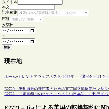
タイトル
本文
記事種別
検索したい記事種別を選択してください
館種
検索したい館種を選択してください
投稿日
～
検索
現在地
ホーム
»
カレントアウェアネス-E
»
2024年 （通号No.471-No.4
E2720 – 感覚過敏の来館者のための東京国立博物館センサ
E2722 – 『図書館員のための「やさしい日本語」』刊行イ
E2721 – Jiscによる英国の転換契約