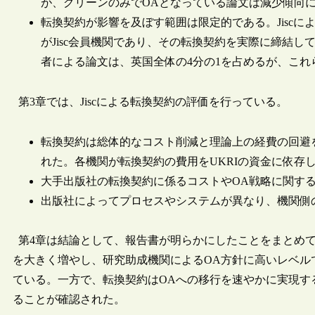
が、グリーンのみでOAとなっている論文は減少傾向
転換契約が影響を及ぼす範囲は限定的である。Jisc
がJisc会員機関であり、その転換契約を実際に締結し
者による論文は、英国全体の4分の1を占めるが、こ
第3章では、Jiscによる転換契約の評価を行っている。
転換契約は総体的なコスト削減と理論上の経費の回避
れた。各機関が転換契約の費用をUKRIの資金に依存
大手出版社の転換契約に係るコストやOA戦略に関す
出版社によってプロセスやシステムが異なり、機関側
第4章は結論として、報告書が明らかにしたことをまとめてい
を大きく増やし、研究助成機関によるOA方針に高いレベル
ている。一方で、転換契約はOAへの移行を速やかに実現す
ることが確認された。