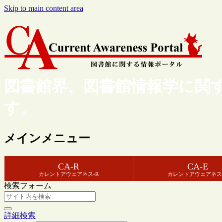
Skip to main content area
図書館界、図書館情報学に関
す。
メインメニュー
CA-R
CA-E
カレントアウェアネス-R
カレントアウェアネス
検索フォーム
詳細検索