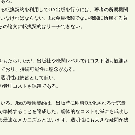
にある。
による転換契約を利用してOA出版を行うには、著者の所属機関
ていなければならない。Jisc会員機関でない機関に所属する著
れらの論文に転換契約はリーチできない。
をもたらしたが、出版社や機関レベルではコスト増も観測さ
しており、持続可能性に懸念がある。
る透明性は依然として低い。
の管理コストも課題である。
る。Jiscの転換契約は、出版時に即時OA化される研究量
で準拠することを達成した。総体的なコスト削減にも成功し
る最適なメカニズムとはいえず、透明性にも大きな疑問が残