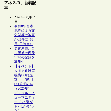
アネス-R」新着記
事
2026年08月07
日
令和8年熊本
地震による文
化財等の被害
が83件に（8
月6日時点）
名古屋市、名
古屋城の現天
守閣の記録を
募集中
【イベント】
人間文化研究
機構DH推進
室、「第5回
DH若手の会
（2026夏）―
デジタル・ヒ
ューマニティ
ーズで“繋が
る×広がる”人
文学―」