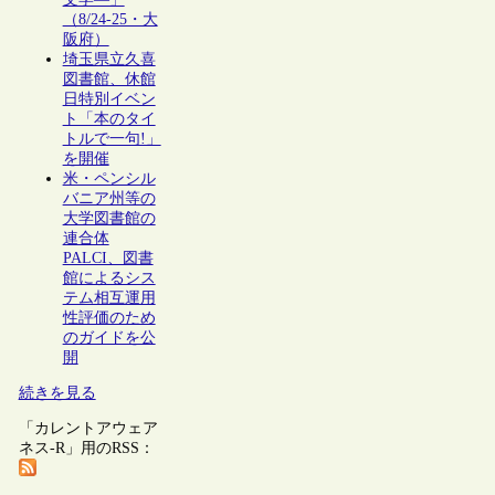
（8/24-25・大
阪府）
埼玉県立久喜
図書館、休館
日特別イベン
ト「本のタイ
トルで一句!」
を開催
米・ペンシル
バニア州等の
大学図書館の
連合体
PALCI、図書
館によるシス
テム相互運用
性評価のため
のガイドを公
開
続きを見る
「カレントアウェア
ネス-R」用のRSS：