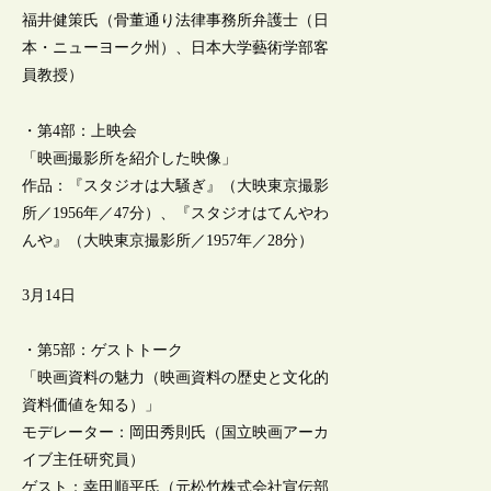
福井健策氏（骨董通り法律事務所弁護士（日
本・ニューヨーク州）、日本大学藝術学部客
員教授）
・第4部：上映会
「映画撮影所を紹介した映像」
作品：『スタジオは大騒ぎ』（大映東京撮影
所／1956年／47分）、『スタジオはてんやわ
んや』（大映東京撮影所／1957年／28分）
3月14日
・第5部：ゲストトーク
「映画資料の魅力（映画資料の歴史と文化的
資料価値を知る）」
モデレーター：岡田秀則氏（国立映画アーカ
イブ主任研究員）
ゲスト：幸田順平氏（元松竹株式会社宣伝部