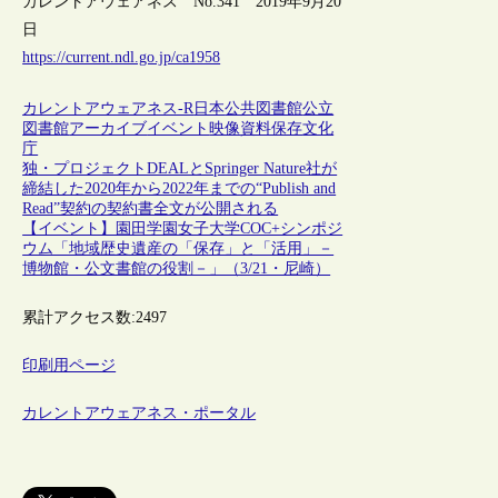
カレントアウェアネス No.341 2019年9月20
日
https://current.ndl.go.jp/ca1958
カレントアウェアネス-R
日本
公共図書館
公立
図書館
アーカイブ
イベント
映像
資料保存
文化
庁
独・プロジェクトDEALとSpringer Nature社が
締結した2020年から2022年までの“Publish and
Read”契約の契約書全文が公開される
【イベント】園田学園女子大学COC+シンポジ
ウム「地域歴史遺産の「保存」と「活用」－
博物館・公文書館の役割－」（3/21・尼崎）
累計アクセス数:
2497
印刷用ページ
カレントアウェアネス・ポータル