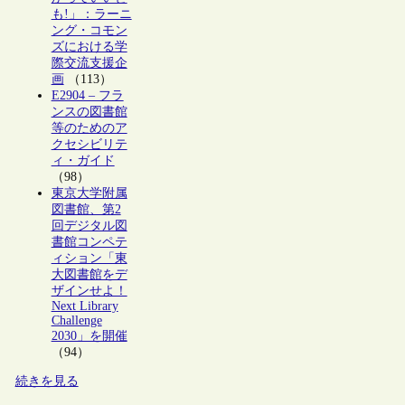
も!」：ラーニ
ング・コモン
ズにおける学
際交流支援企
画
（113）
E2904 – フラ
ンスの図書館
等のためのア
クセシビリテ
ィ・ガイド
（98）
東京大学附属
図書館、第2
回デジタル図
書館コンペテ
ィション「東
大図書館をデ
ザインせよ！
Next Library
Challenge
2030」を開催
（94）
続きを見る