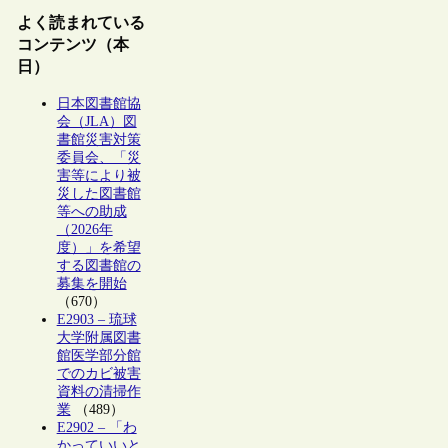
よく読まれている
コンテンツ（本
日）
日本図書館協
会（JLA）図
書館災害対策
委員会、「災
害等により被
災した図書館
等への助成
（2026年
度）」を希望
する図書館の
募集を開始
（670）
E2903 – 琉球
大学附属図書
館医学部分館
でのカビ被害
資料の清掃作
業
（489）
E2902 – 「わ
かっていいと