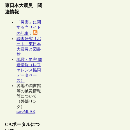
東日本大震災 関
連情報
「災害」に関
する当サイト
の記事
：
調査研究リポ
ート「東日本
大震災と図書
館」
地震・災害 関
連情報（レフ
ァレンス協同
データベー
ス）
各地の図書館
等の被災情報
等について
（外部リン
ク）
saveMLAK
CAポータルにつ