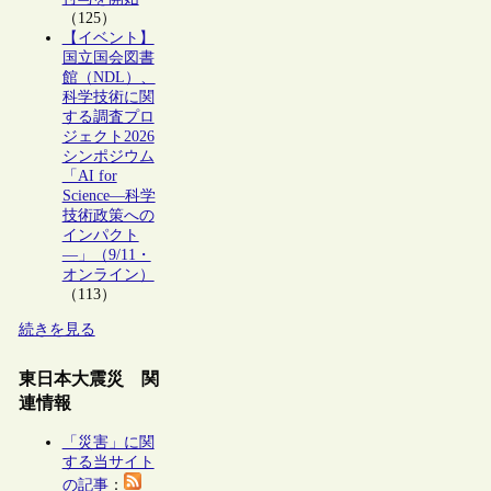
（125）
【イベント】
国立国会図書
館（NDL）、
科学技術に関
する調査プロ
ジェクト2026
シンポジウム
「AI for
Science―科学
技術政策への
インパクト
―」（9/11・
オンライン）
（113）
続きを見る
東日本大震災 関
連情報
「災害」に関
する当サイト
の記事
：