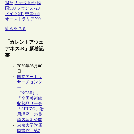
1426
カナダ
1069
韓
国
950
フランス
720
ドイツ
681
中国
638
オーストラリア
599
続きを見る
「カレントアウェ
アネス-R」新着記
事
2026年08月06
日
国立アートリ
サーチセンタ
ー
（NCAR）、
「全国美術館
収蔵品サーチ
「SHŪZŌ」活
用講座」の鼎
談内容を公開
東京大学附属
図書館、第2