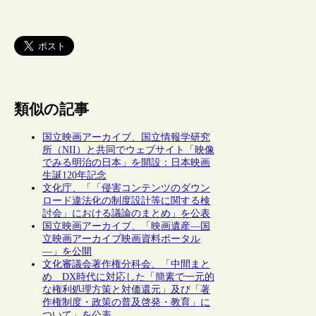
類似の記事
国立映画アーカイブ、国立情報学研究
所（NII）と共同でウェブサイト「映像
でみる明治の日本」を開設：日本映画
生誕120年記念
文化庁、「「侵害コンテンツのダウン
ロード違法化の制度設計等に関する検
討会」における議論のまとめ」を公表
国立映画アーカイブ、「映画遺産―国
立映画アーカイブ映画資料ポータル
―」を公開
文化審議会著作権分科会、「中間まと
め DX時代に対応した「簡素で一元的
な権利処理方策と対価還元」及び「著
作権制度・政策の普及啓発・教育」に
ついて」を公表