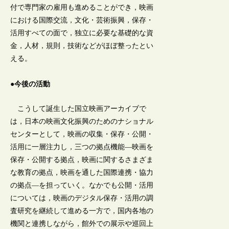
付で専門家の雇用も進めることができ，映画
における国際交流，文化・芸術振興，保存・
活用すべての面で，独立に必要な基礎的な資
金，人材，規則，技術などがほぼ整ったとい
える。
●今後の活動
こうして誕生した国立映画アーカイブで
は，日本の映画文化振興のためのナショナル
センターとして，映画の収集・保存・公開・
活用に一層注力し，三つの拠点機能―映画を
保存・公開する拠点，映画に関するさまざま
な教育の拠点，映画を通した国際連携・協力
の拠点―を担っていく。なかでも公開・活用
については，映画のデジタル保存・活用の調
査研究を継続して進める一方で，国内各地の
機関と連携しながら，館外での展示や巡回上