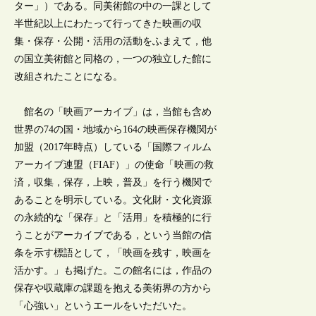
ター」）である。同美術館の中の一課として
半世紀以上にわたって行ってきた映画の収
集・保存・公開・活用の活動をふまえて，他
の国立美術館と同格の，一つの独立した館に
改組されたことになる。
館名の「映画アーカイブ」は，当館も含め
世界の74の国・地域から164の映画保存機関が
加盟（2017年時点）している「国際フィルム
アーカイブ連盟（FIAF）」の使命「映画の救
済，収集，保存，上映，普及」を行う機関で
あることを明示している。文化財・文化資源
の永続的な「保存」と「活用」を積極的に行
うことがアーカイブである，という当館の信
条を示す標語として，「映画を残す，映画を
活かす。」も掲げた。この館名には，作品の
保存や収蔵庫の課題を抱える美術界の方から
「心強い」というエールをいただいた。