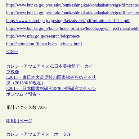
http://www.bunka.go.jp/seisaku/bunkashingikai/kondankaito/eiga/filmcente
http://www.bunka.go.jp/seisaku/bunkashingikai/kondankaito/eiga/filmcente
https://www.kantei.go.jp/jp/singi/keizaisaisei/pdf/miraitousi2017_t.pdf
http://www.bunka.go.jp/koho_hodo_oshirase/hodohappyo/__icsFiles/afield
http://www.nfaj.go.jp/research/bdcproject/
http://animation.filmarchives.jp/index.html
E1895
カレントアウェアネス-E
日本
美術館
アーカイ
ブ
映像
E2013 – 東日本大震災後の図書館等をめぐる状
況（2018/4/10現在）
E2015 – 日本図書館研究会第59回研究大会シン
ポジウム＜報告＞
累計アクセス数:
7236
印刷用ページ
カレントアウェアネス・ポータル