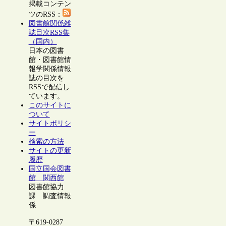
掲載コンテン
ツのRSS：
図書館関係雑
誌目次RSS集
（国内）
日本の図書
館・図書館情
報学関係情報
誌の目次を
RSSで配信し
ています。
このサイトに
ついて
サイトポリシ
ー
検索の方法
サイトの更新
履歴
国立国会図書
館 関西館
図書館協力
課 調査情報
係
〒619-0287