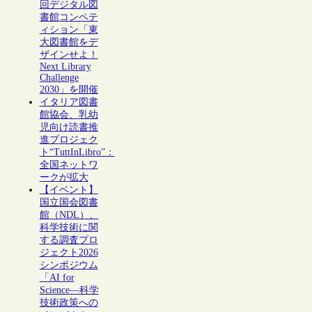
回デジタル図
書館コンペテ
ィション「東
大図書館をデ
ザインせよ！
Next Library
Challenge
2030」を開催
イタリア図書
館協会、乳幼
児向け読書推
進プロジェク
ト“TuttInLibro”：
全国ネットワ
ークが拡大
【イベント】
国立国会図書
館（NDL）、
科学技術に関
する調査プロ
ジェクト2026
シンポジウム
「AI for
Science―科学
技術政策への