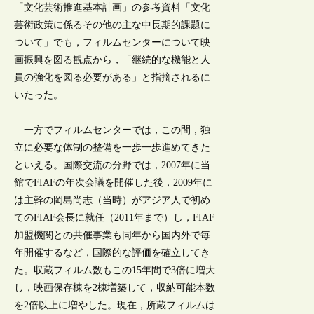
「文化芸術推進基本計画」の参考資料「文化
芸術政策に係るその他の主な中長期的課題に
ついて」でも，フィルムセンターについて映
画振興を図る観点から，「継続的な機能と人
員の強化を図る必要がある」と指摘されるに
いたった。
一方でフィルムセンターでは，この間，独
立に必要な体制の整備を一歩一歩進めてきた
といえる。国際交流の分野では，2007年に当
館でFIAFの年次会議を開催した後，2009年に
は主幹の岡島尚志（当時）がアジア人で初め
てのFIAF会長に就任（2011年まで）し，FIAF
加盟機関との共催事業も同年から国内外で毎
年開催するなど，国際的な評価を確立してき
た。収蔵フィルム数もこの15年間で3倍に増大
し，映画保存棟を2棟増築して，収納可能本数
を2倍以上に増やした。現在，所蔵フィルムは