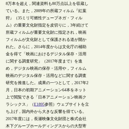
8万本を超え，関連資料も80万点以上を収蔵し
ている。また，2009年の所蔵フィルム『紅葉
狩』（35ミリ可燃性デュープネガ・フィル
ム）の重要文化財指定を皮切りに，3年続けて
所蔵フィルムが重要文化財に指定され，映画
フィルムが文化財として保護される道が開か
れた。さらに，2014年度からは文化庁の補助
金を得て「映画におけるデジタル保存・活用
に関する調査研究」（2017年度まで）を進
め，デジタル映画の保存・活用や，フィルム
映画のデジタル保存・活用などに関する調査
研究を推進した。成果の一つとして，2017年2
月，日本の初期アニメーション64本をネット
上で閲覧できる「日本アニメーション映画ク
ラシックス」（
E1895
参照）ウェブサイトを立
ち上げ，国内外から大きな反響を得ている。
2017年度には，長瀬映像文化財団と株式会社
木下グループホールディングスからの大型寄