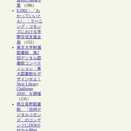
資料の清掃作
業
（186）
E2902 – 「わ
かっていいと
も!」：ラーニ
ング・コモン
ズにおける学
際交流支援企
画
（152）
東京大学附属
図書館、第2
回デジタル図
書館コンペテ
ィション「東
大図書館をデ
ザインせよ！
Next Library
Challenge
2030」を開催
（131）
県立長野図書
館、「信州デ
ジタルコモン
ズ」のコンテ
ンツにDOIの
付与を開始