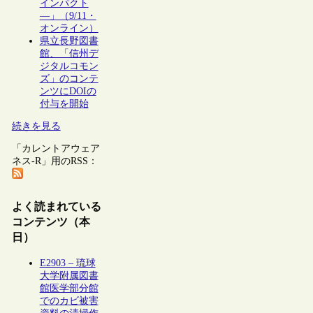
インパクト
―」（9/11・
オンライン）
県立長野図書
館、「信州デ
ジタルコモン
ズ」のコンテ
ンツにDOIの
付与を開始
続きを見る
「カレントアウェア
ネス-R」用のRSS：
よく読まれている
コンテンツ（本
日）
E2903 – 琉球
大学附属図書
館医学部分館
でのカビ被害