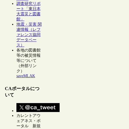
調査研究リポ
ート「東日本
大震災と図書
館」
地震・災害 関
連情報（レフ
ァレンス協同
データベー
ス）
各地の図書館
等の被災情報
等について
（外部リン
ク）
saveMLAK
CAポータルにつ
いて
カレントアウ
ェアネス・ポ
ータル 新規