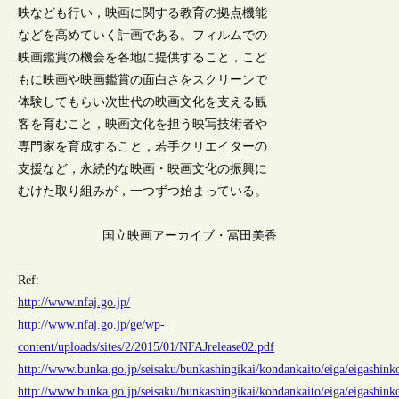
映なども行い，映画に関する教育の拠点機能
などを高めていく計画である。フィルムでの
映画鑑賞の機会を各地に提供すること，こど
もに映画や映画鑑賞の面白さをスクリーンで
体験してもらい次世代の映画文化を支える観
客を育むこと，映画文化を担う映写技術者や
専門家を育成すること，若手クリエイターの
支援など，永続的な映画・映画文化の振興に
むけた取り組みが，一つずつ始まっている。
国立映画アーカイブ・冨田美香
Ref:
http://www.nfaj.go.jp/
http://www.nfaj.go.jp/ge/wp-
content/uploads/sites/2/2015/01/NFAJrelease02.pdf
http://www.bunka.go.jp/seisaku/bunkashingikai/kondankaito/eiga/eigashink
http://www.bunka.go.jp/seisaku/bunkashingikai/kondankaito/eiga/eigashin