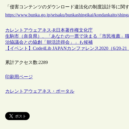
「侵害コンテンツのダウンロード違法化の制度設計等に関する検討
https://www.bunka.go.jp/seisaku/bunkashingikai/kondankaito/shin
カレントアウェアネス-R
日本
著作権
文化庁
生駒市（奈良県）、「あなたの一票で決まる「市民推薦」
治協議会との協創「朝活読得会」」も候補
【イベント】Code4Lib JAPANカンファレンス2020（6/20-
累計アクセス数:
2289
印刷用ページ
カレントアウェアネス・ポータル