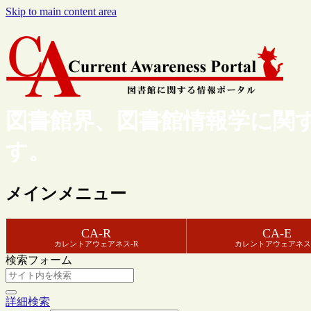
Skip to main content area
図書館界、図書館情報学に関
す。
メインメニュー
CA-R
CA-E
カレントアウェアネス-R
カレントアウェアネス
検索フォーム
詳細検索