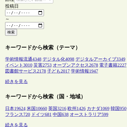
投稿日
～
検索
キーワードから検索（テーマ）
学術情報流通
4348
デジタル化
4098
デジタルアーカイブ
3349
イベント
3010
災害
2753
オープンアクセス
2678
電子書籍
2227
図書館サービス
2178
子ども
2017
学術情報
1947
続きを見る
キーワードから検索（国・地域）
日本
19624
米国
10660
英国
3216
欧州
1426
カナダ
1069
韓国
950
フランス
720
ドイツ
681
中国
638
オーストラリア
599
続きを見る