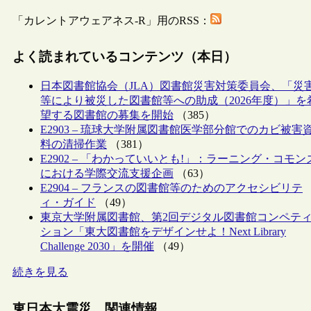
「カレントアウェアネス-R」用のRSS：
よく読まれているコンテンツ（本日）
日本図書館協会（JLA）図書館災害対策委員会、「災
等により被災した図書館等への助成（2026年度）」を
望する図書館の募集を開始
（385）
E2903 – 琉球大学附属図書館医学部分館でのカビ被害
料の清掃作業
（381）
E2902 – 「わかっていいとも!」：ラーニング・コモン
における学際交流支援企画
（63）
E2904 – フランスの図書館等のためのアクセシビリテ
ィ・ガイド
（49）
東京大学附属図書館、第2回デジタル図書館コンペテ
ション「東大図書館をデザインせよ！Next Library
Challenge 2030」を開催
（49）
続きを見る
東日本大震災 関連情報