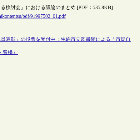
会」における議論のまとめ [PDF：535.8KB]
gaikontentsu/pdf/91997502_01.pdf
職員表彰」の投票を受付中：生駒市立図書館による「市民自
21・豊橋）