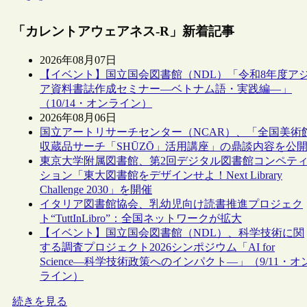
「カレントアウェアネス-R」新着記事
2026年08月07日
【イベント】国立国会図書館（NDL）「令和8年度ア
ア資料書誌作成セミナー―ベトナム語・実践編―」
（10/14・オンライン）
2026年08月06日
国立アートリサーチセンター（NCAR）、「全国美術
収蔵品サーチ「SHŪZŌ」活用講座」の鼎談内容を公
東京大学附属図書館、第2回デジタル図書館コンペテ
ション「東大図書館をデザインせよ！Next Library
Challenge 2030」を開催
イタリア図書館協会、乳幼児向け読書推進プロジェク
ト“TuttInLibro”：全国ネットワークが拡大
【イベント】国立国会図書館（NDL）、科学技術に関
する調査プロジェクト2026シンポジウム「AI for
Science―科学技術政策へのインパクト―」（9/11・オ
ライン）
続きを見る