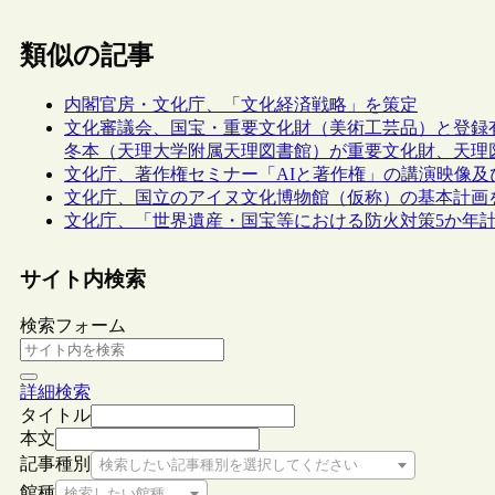
類似の記事
内閣官房・文化庁、「文化経済戦略」を策定
文化審議会、国宝・重要文化財（美術工芸品）と登録
冬本（天理大学附属天理図書館）が重要文化財、天理
文化庁、著作権セミナー「AIと著作権」の講演映像及
文化庁、国立のアイヌ文化博物館（仮称）の基本計画
文化庁、「世界遺産・国宝等における防火対策5か年
サイト内検索
検索フォーム
詳細検索
タイトル
本文
記事種別
検索したい記事種別を選択してください
館種
検索したい館種を選択してください