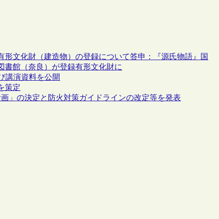
有形文化財（建造物）の登録について答申：『源氏物語』国
図書館（奈良）が登録有形文化財に
び講演資料を公開
を策定
計画」の決定と防火対策ガイドラインの改定等を発表