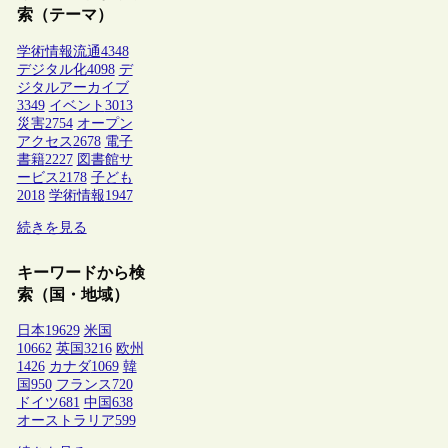
索（テーマ）
学術情報流通
4348
デジタル化
4098
デ
ジタルアーカイブ
3349
イベント
3013
災害
2754
オープン
アクセス
2678
電子
書籍
2227
図書館サ
ービス
2178
子ども
2018
学術情報
1947
続きを見る
キーワードから検
索（国・地域）
日本
19629
米国
10662
英国
3216
欧州
1426
カナダ
1069
韓
国
950
フランス
720
ドイツ
681
中国
638
オーストラリア
599