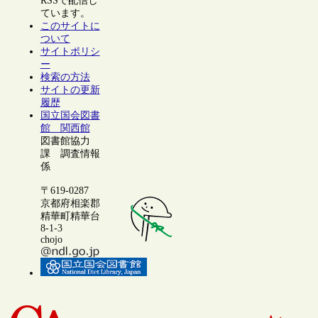
RSSで配信し
ています。
このサイトに
ついて
サイトポリシ
ー
検索の方法
サイトの更新
履歴
国立国会図書
館 関西館
図書館協力
課 調査情報
係
〒619-0287
京都府相楽郡
精華町精華台
8-1-3
chojo