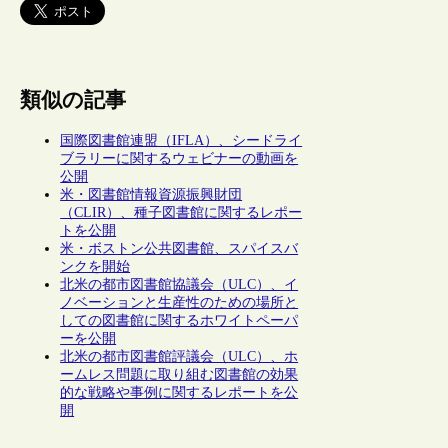
類似の記事
国際図書館連盟（IFLA）、シードライ
ブラリーに関するウェビナーの動画を
公開
米・図書館情報資源振興財団
（CLIR）、種子図書館に関するレポー
トを公開
米・ボストン公共図書館、スパイスバ
ンクを開始
北米の都市図書館協議会（ULC）、イ
ノベーションと生産性のための場所と
しての図書館に関するホワイトペーパ
ーを公開
北米の都市図書館評議会（ULC）、ホ
ームレス問題に取り組む図書館の効果
的な戦略や事例に関するレポートを公
開