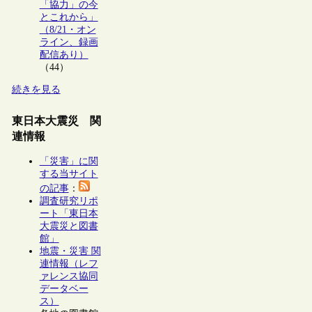
「協力」の今
とこれから」
（8/21・オン
ライン、録画
配信あり）
（44）
続きを見る
東日本大震災 関
連情報
「災害」に関
する当サイト
の記事
：
調査研究リポ
ート「東日本
大震災と図書
館」
地震・災害 関
連情報（レフ
ァレンス協同
データベー
ス）