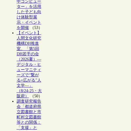
中コンピュー
ター」を活用
した子ども向
け体験型展
示・イベント
を開催
（53）
【イベント】
人間文化研究
機構DH推進
室、「第5回
DH若手の会
（2026夏）―
デジタル・ヒ
ューマニティ
ーズで“繋が
る×広がる”人
文学―」
（8/24-25・大
阪府）
（50）
調査研究報告
会「都道府県
立図書館と市
町村立図書館
等との関係：
「支援」と