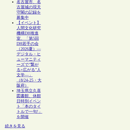
名古屋市、名
古屋城の現天
守閣の記録を
募集中
【イベント】
人間文化研究
機構DH推進
室、「第5回
DH若手の会
（2026夏）―
デジタル・ヒ
ューマニティ
ーズで“繋が
る×広がる”人
文学―」
（8/24-25・大
阪府）
埼玉県立久喜
図書館、休館
日特別イベン
ト「本のタイ
トルで一句!」
を開催
続きを見る