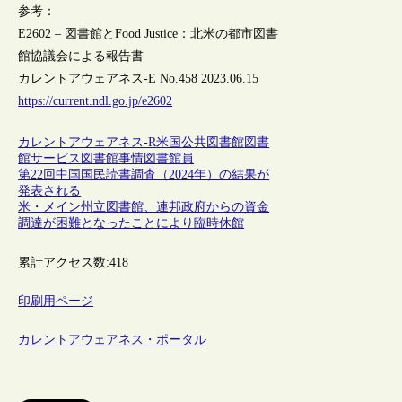
参考：
E2602 – 図書館とFood Justice：北米の都市図書
館協議会による報告書
カレントアウェアネス-E No.458 2023.06.15
https://current.ndl.go.jp/e2602
カレントアウェアネス-R
米国
公共図書館
図書
館サービス
図書館事情
図書館員
第22回中国国民読書調査（2024年）の結果が
発表される
米・メイン州立図書館、連邦政府からの資金
調達が困難となったことにより臨時休館
累計アクセス数:
418
印刷用ページ
カレントアウェアネス・ポータル