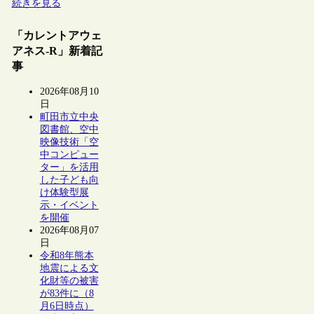
続きを見る
「カレントアウェ
アネス-R」新着記
事
2026年08月10
日
町田市立中央
図書館、空中
映像技術「空
中コンピュー
ター」を活用
した子ども向
け体験型展
示・イベント
を開催
2026年08月07
日
令和8年熊本
地震による文
化財等の被害
が83件に（8
月6日時点）