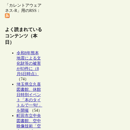
「カレントアウェア
ネス-R」用のRSS：
よく読まれている
コンテンツ（本
日）
令和8年熊本
地震による文
化財等の被害
が83件に（8
月6日時点）
（74）
埼玉県立久喜
図書館、休館
日特別イベン
ト「本のタイ
トルで一句!」
を開催
（54）
町田市立中央
図書館、空中
映像技術「空