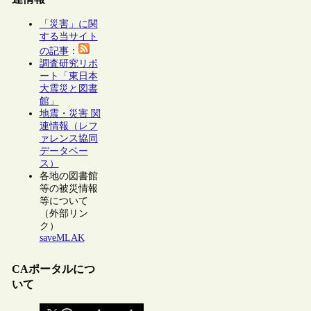
「災害」に関
する当サイト
の記事
：
調査研究リポ
ート「東日本
大震災と図書
館」
地震・災害 関
連情報（レフ
ァレンス協同
データベー
ス）
各地の図書館
等の被災情報
等について
（外部リン
ク）
saveMLAK
CAポータルにつ
いて