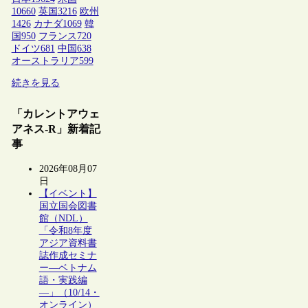
10660
英国
3216
欧州
1426
カナダ
1069
韓
国
950
フランス
720
ドイツ
681
中国
638
オーストラリア
599
続きを見る
「カレントアウェ
アネス-R」新着記
事
2026年08月07
日
【イベント】
国立国会図書
館（NDL）
「令和8年度
アジア資料書
誌作成セミナ
ー―ベトナム
語・実践編
―」（10/14・
オンライン）