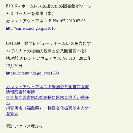
E1016 – ホームレス支援のため図書館がソーシ
ャルワーカーを雇用（米）
カレントアウェアネス-E No.165 2010.02.03
http://current.ndl.go.jp/e1016
CA1809 – 動向レビュー：ホームレスを含むす
べての人々の社会的包摂と公共図書館 / 松井
祐次郎 カレントアウェアネス No.318 2013年
12月20日
https://current.ndl.go.jp/ca1809
カレントアウェアネス-R
米国
公共図書館
医療
情報
図書館事情
東京都立図書館名誉館長に尾木直樹氏が就任
へ
須賀川市（福島県）、特撮文化振興基本方針
を策定
累計アクセス数:
176