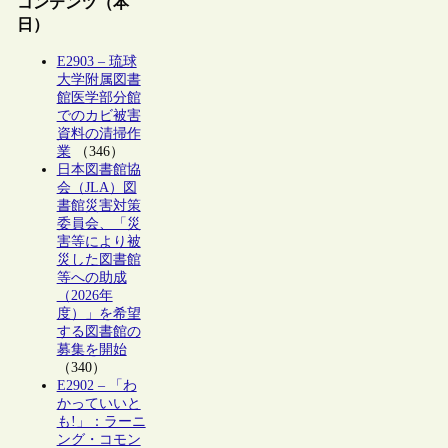
コンテンツ（本
日）
E2903 – 琉球
大学附属図書
館医学部分館
でのカビ被害
資料の清掃作
業
（346）
日本図書館協
会（JLA）図
書館災害対策
委員会、「災
害等により被
災した図書館
等への助成
（2026年
度）」を希望
する図書館の
募集を開始
（340）
E2902 – 「わ
かっていいと
も!」：ラーニ
ング・コモン