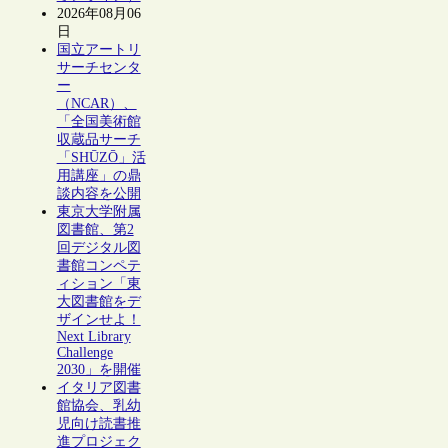
2026年08月06
日
国立アートリ
サーチセンタ
ー
（NCAR）、
「全国美術館
収蔵品サーチ
「SHŪZŌ」活
用講座」の鼎
談内容を公開
東京大学附属
図書館、第2
回デジタル図
書館コンペテ
ィション「東
大図書館をデ
ザインせよ！
Next Library
Challenge
2030」を開催
イタリア図書
館協会、乳幼
児向け読書推
進プロジェク