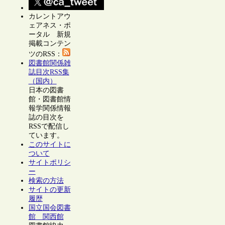
カレントアウ
ェアネス・ポ
ータル 新規
掲載コンテン
ツのRSS：
図書館関係雑
誌目次RSS集
（国内）
日本の図書
館・図書館情
報学関係情報
誌の目次を
RSSで配信し
ています。
このサイトに
ついて
サイトポリシ
ー
検索の方法
サイトの更新
履歴
国立国会図書
館 関西館