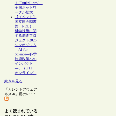
ト“TuttInLibro”：
全国ネットワ
ークが拡大
【イベント】
国立国会図書
館（NDL）、
科学技術に関
する調査プロ
ジェクト2026
シンポジウム
「AI for
Science―科学
技術政策への
インパクト
―」（9/11・
オンライン）
続きを見る
「カレントアウェア
ネス-R」用のRSS：
よく読まれている