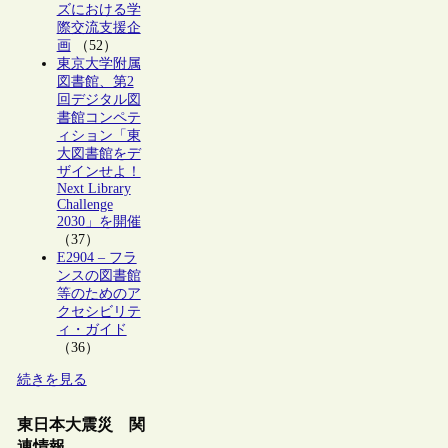
ズにおける学
際交流支援企
画
（52）
東京大学附属
図書館、第2
回デジタル図
書館コンペテ
ィション「東
大図書館をデ
ザインせよ！
Next Library
Challenge
2030」を開催
（37）
E2904 – フラ
ンスの図書館
等のためのア
クセシビリテ
ィ・ガイド
（36）
続きを見る
東日本大震災 関
連情報