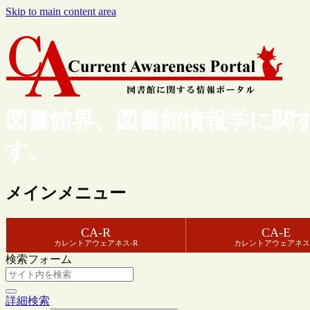
Skip to main content area
図書館界、図書館情報学に関
す。
メインメニュー
CA-R
CA-E
カレントアウェアネス-R
カレントアウェアネス
検索フォーム
詳細検索