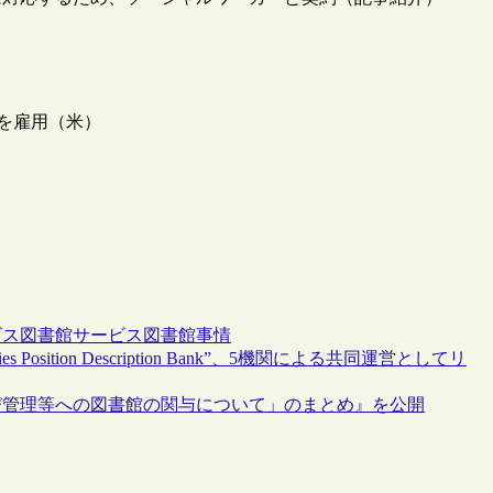
ーを雇用（米）
ビス
図書館サービス
図書館事情
Position Description Bank”、5機関による共同運営としてリ
び管理等への図書館の関与について」のまとめ』を公開