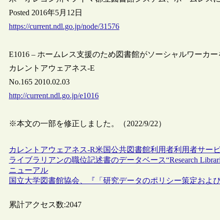
Posted 2016年5月12日
https://current.ndl.go.jp/node/31576
E1016 – ホームレス支援のため図書館がソーシャルワーカ
カレントアウェアネス-E
No.165 2010.02.03
http://current.ndl.go.jp/e1016
※本文の一部を修正しました。（2022/9/22）
カレントアウェアネス-R
米国
公共図書館
利用者
利用者サー
ライブラリアンの職位記述書のデータベース“Research Libraries 
ニューアル
国立大学図書館協会、『「研究データのポリシー策定およ
累計アクセス数:
2047