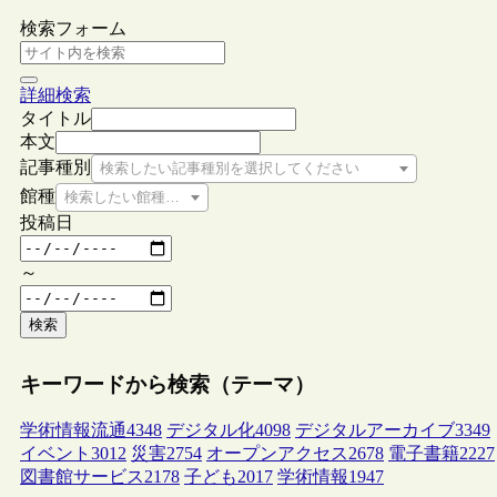
検索フォーム
詳細検索
タイトル
本文
記事種別
検索したい記事種別を選択してください
館種
検索したい館種を選択してください
投稿日
～
検索
キーワードから検索（テーマ）
学術情報流通
4348
デジタル化
4098
デジタルアーカイブ
3349
イベント
3012
災害
2754
オープンアクセス
2678
電子書籍
2227
図書館サービス
2178
子ども
2017
学術情報
1947