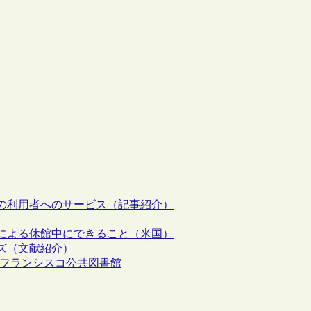
の利用者へのサービス（記事紹介）
）
による休館中にできること（米国）
ズ（文献紹介）
れる：サンフランシスコ公共図書館