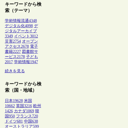
キーワードから検
索（テーマ）
学術情報流通
4348
デジタル化
4098
デ
ジタルアーカイブ
3349
イベント
3012
災害
2754
オープン
アクセス
2678
電子
書籍
2227
図書館サ
ービス
2178
子ども
2017
学術情報
1947
続きを見る
キーワードから検
索（国・地域）
日本
19628
米国
10662
英国
3216
欧州
1426
カナダ
1069
韓
国
950
フランス
720
ドイツ
681
中国
638
オーストラリア
599