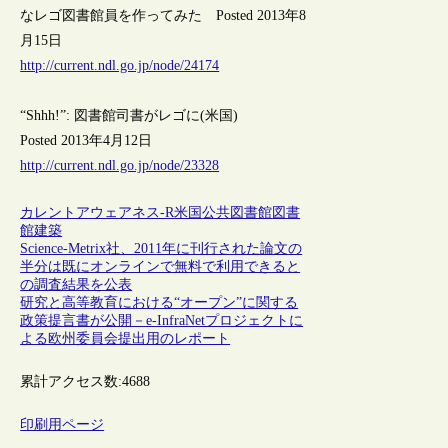
なレゴ図書館員を作ってみた Posted 2013年8
月15日
http://current.ndl.go.jp/node/24174
“Shhh!”: 図書館司書がレゴに(米国)
Posted 2013年4月12日
http://current.ndl.go.jp/node/23328
カレントアウェアネス-R
米国
公共図書館
図書
館建築
Science-Metrix社、2011年に刊行された論文の
半分は既にオンラインで無料で利用できると
の調査結果を公表
研究と高等教育における“オープン”に関する
政策提言書が公開－e-InfraNetプロジェクトに
よる欧州委員会提出用のレポート
累計アクセス数:
4688
印刷用ページ