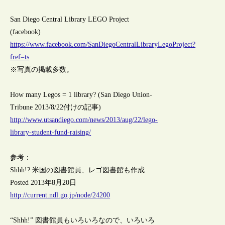
San Diego Central Library LEGO Project
(facebook)
https://www.facebook.com/SanDiegoCentralLibraryLegoProject?
fref=ts
※写真の掲載多数。
How many Legos = 1 library? (San Diego Union-
Tribune 2013/8/22付けの記事)
http://www.utsandiego.com/news/2013/aug/22/lego-
library-student-fund-raising/
参考：
Shhh!? 米国の図書館員、レゴ図書館も作成
Posted 2013年8月20日
http://current.ndl.go.jp/node/24200
“Shhh!” 図書館員もいろいろなので、いろいろ