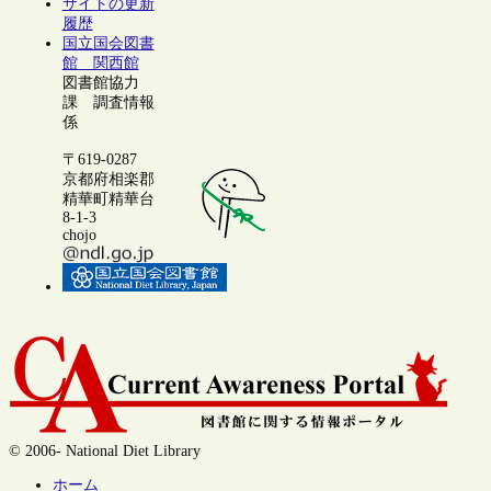
サイトの更新
履歴
国立国会図書
館 関西館
図書館協力
課 調査情報
係
〒619-0287
京都府相楽郡
精華町精華台
8-1-3
chojo
© 2006- National Diet Library
ホーム