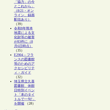
「協力」の今
とこれから」
（8/21・オン
ライン、録画
配信あり）
（39）
令和8年熊本
地震による文
化財等の被害
が83件に（8
月6日時点）
（35）
E2904 – フラ
ンスの図書館
等のためのア
クセシビリテ
ィ・ガイド
（32）
埼玉県立久喜
図書館、休館
日特別イベン
ト「本のタイ
トルで一句!」
を開催
（28）