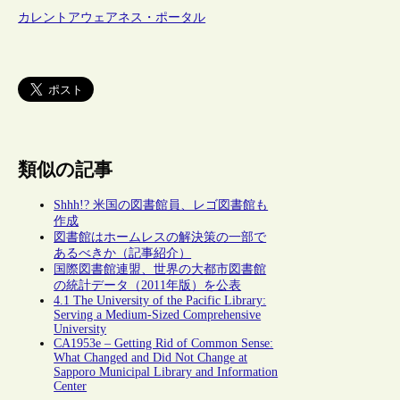
カレントアウェアネス・ポータル
類似の記事
Shhh!? 米国の図書館員、レゴ図書館も
作成
図書館はホームレスの解決策の一部で
あるべきか（記事紹介）
国際図書館連盟、世界の大都市図書館
の統計データ（2011年版）を公表
4.1 The University of the Pacific Library:
Serving a Medium-Sized Comprehensive
University
CA1953e – Getting Rid of Common Sense:
What Changed and Did Not Change at
Sapporo Municipal Library and Information
Center