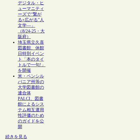
デジタル・ヒ
ューマニティ
ーズで“繋が
る×広がる”人
文学―」
（8/24-25・大
阪府）
埼玉県立久喜
図書館、休館
日特別イベン
ト「本のタイ
トルで一句!」
を開催
米・ペンシル
バニア州等の
大学図書館の
連合体
PALCI、図書
館によるシス
テム相互運用
性評価のため
のガイドを公
開
続きを見る