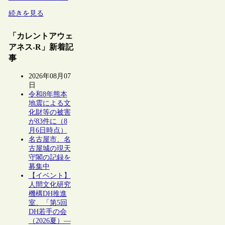
続きを見る
「カレントアウェ
アネス-R」新着記
事
2026年08月07
日
令和8年熊本
地震による文
化財等の被害
が83件に（8
月6日時点）
名古屋市、名
古屋城の現天
守閣の記録を
募集中
【イベント】
人間文化研究
機構DH推進
室、「第5回
DH若手の会
（2026夏）―