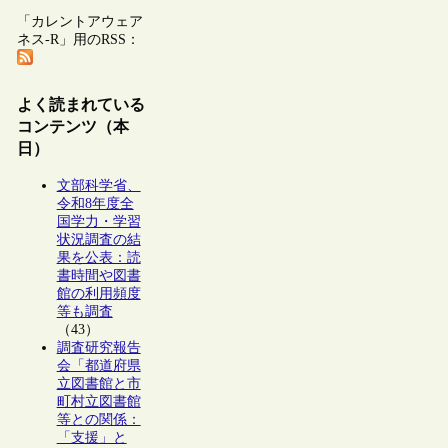
「カレントアウェア
ネス-R」用のRSS：
よく読まれている
コンテンツ（本
日）
文部科学省、
令和8年度全
国学力・学習
状況調査の結
果を公表：読
書時間や図書
館の利用頻度
等も調査
（43）
調査研究報告
会「都道府県
立図書館と市
町村立図書館
等との関係：
「支援」と