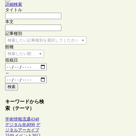
詳細検索
タイトル
本文
記事種別
検索したい記事種別を選択してください
館種
検索したい館種を選択してください
投稿日
～
検索
キーワードから検
索（テーマ）
学術情報流通
4348
デジタル化
4098
デ
ジタルアーカイブ
3349
イベント
3012