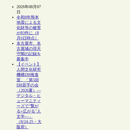
2026年08月07
日
令和8年熊本
地震による文
化財等の被害
が83件に（8
月6日時点）
名古屋市、名
古屋城の現天
守閣の記録を
募集中
【イベント】
人間文化研究
機構DH推進
室、「第5回
DH若手の会
（2026夏）―
デジタル・ヒ
ューマニティ
ーズで“繋が
る×広がる”人
文学―」
（8/24-25・大
阪府）