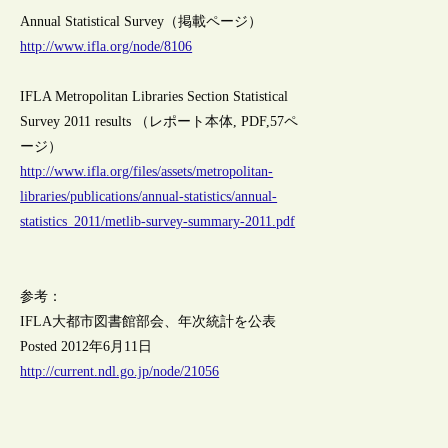
Annual Statistical Survey（掲載ページ）
http://www.ifla.org/node/8106
IFLA Metropolitan Libraries Section Statistical
Survey 2011 results （レポート本体, PDF,57ペ
ージ）
http://www.ifla.org/files/assets/metropolitan-
libraries/publications/annual-statistics/annual-
statistics_2011/metlib-survey-summary-2011.pdf
参考：
IFLA大都市図書館部会、年次統計を公表
Posted 2012年6月11日
http://current.ndl.go.jp/node/21056