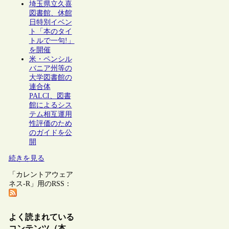
埼玉県立久喜
図書館、休館
日特別イベン
ト「本のタイ
トルで一句!」
を開催
米・ペンシル
バニア州等の
大学図書館の
連合体
PALCI、図書
館によるシス
テム相互運用
性評価のため
のガイドを公
開
続きを見る
「カレントアウェア
ネス-R」用のRSS：
よく読まれている
コンテンツ（本