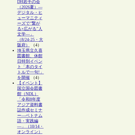
DH若手の会
（2026夏）―
デジタル・ヒ
ューマニティ
ーズで“繋が
る×広がる”人
文学―」
（8/24-25・大
阪府）
（4）
埼玉県立久喜
図書館、休館
日特別イベン
ト「本のタイ
トルで一句!」
を開催
（4）
【イベント】
国立国会図書
館（NDL）
「令和8年度
アジア資料書
誌作成セミナ
ー―ベトナム
語・実践編
―」（10/14・
オンライン）