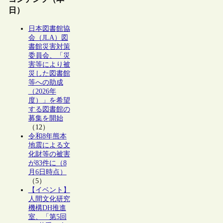
日）
日本図書館協
会（JLA）図
書館災害対策
委員会、「災
害等により被
災した図書館
等への助成
（2026年
度）」を希望
する図書館の
募集を開始
（12）
令和8年熊本
地震による文
化財等の被害
が83件に（8
月6日時点）
（5）
【イベント】
人間文化研究
機構DH推進
室、「第5回