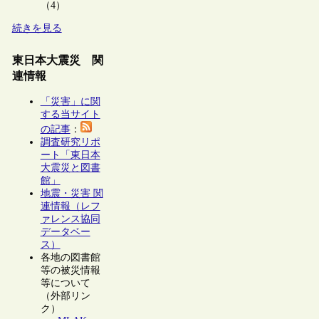
（4）
続きを見る
東日本大震災 関
連情報
「災害」に関
する当サイト
の記事
：
調査研究リポ
ート「東日本
大震災と図書
館」
地震・災害 関
連情報（レフ
ァレンス協同
データベー
ス）
各地の図書館
等の被災情報
等について
（外部リン
ク）