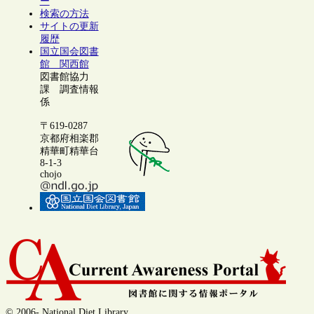
ー
検索の方法
サイトの更新
履歴
国立国会図書
館 関西館
図書館協力
課 調査情報
係
〒619-0287
京都府相楽郡
精華町精華台
8-1-3
chojo
© 2006- National Diet Library