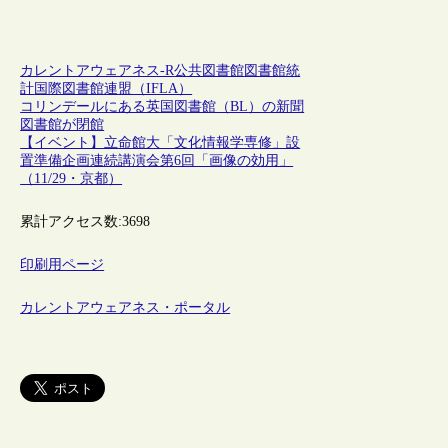
カレントアウェアネス-R
公共図書館
図書館統
計
国際図書館連盟（IFLA）
コリンデールにある英国図書館（BL）の新聞
図書館が閉館
【イベント】立命館大「文化情報学専修」設
置準備企画連続講演会第6回「画像の効用」
（11/29・京都）
累計アクセス数:
3698
印刷用ページ
カレントアウェアネス・ポータル