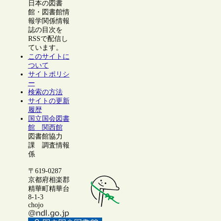
日本の図書
館・図書館情
報学関係情報
誌の目次を
RSSで配信し
ています。
このサイトに
ついて
サイトポリシ
ー
検索の方法
サイトの更新
履歴
国立国会図書
館 関西館
図書館協力
課 調査情報
係
〒619-0287
京都府相楽郡
精華町精華台
8-1-3
chojo