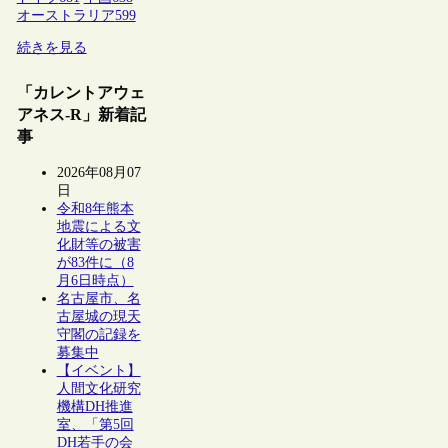
オーストラリア
599
続きを見る
「カレントアウェ
アネス-R」新着記
事
2026年08月07
日
令和8年熊本
地震による文
化財等の被害
が83件に（8
月6日時点）
名古屋市、名
古屋城の現天
守閣の記録を
募集中
【イベント】
人間文化研究
機構DH推進
室、「第5回
DH若手の会