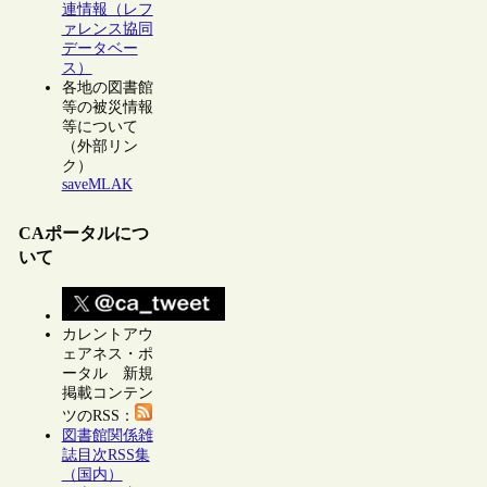
連情報（レフ
ァレンス協同
データベー
ス）
各地の図書館
等の被災情報
等について
（外部リン
ク）
saveMLAK
CAポータルにつ
いて
カレントアウ
ェアネス・ポ
ータル 新規
掲載コンテン
ツのRSS：
図書館関係雑
誌目次RSS集
（国内）