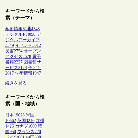
キーワードから検
索（テーマ）
学術情報流通
4348
デジタル化
4098
デ
ジタルアーカイブ
3349
イベント
3012
災害
2754
オープン
アクセス
2678
電子
書籍
2227
図書館サ
ービス
2178
子ども
2017
学術情報
1947
続きを見る
キーワードから検
索（国・地域）
日本
19628
米国
10662
英国
3216
欧州
1426
カナダ
1069
韓
国
950
フランス
720
ドイツ
681
中国
638