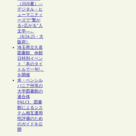
（2026夏）―
デジタル・ヒ
ューマニティ
ーズで“繋が
る×広がる”人
文学―」
（8/24-25・大
阪府）
埼玉県立久喜
図書館、休館
日特別イベン
ト「本のタイ
トルで一句!」
を開催
米・ペンシル
バニア州等の
大学図書館の
連合体
PALCI、図書
館によるシス
テム相互運用
性評価のため
のガイドを公
開