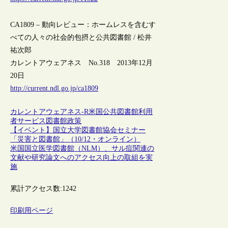
CA1809 – 動向レビュー：ホームレスを含むす
べての人々の社会的包摂と公共図書館 / 松井
祐次郎
カレントアウェアネス No.318 2013年12月
20日
http://current.ndl.go.jp/ca1809
カレントアウェアネス-R
米国
公共図書館
利用
者サービス
図書館政策
【イベント】国立大学図書館協会セミナー
「災害と図書館」（10/12・オンライン）
米国国立医学図書館（NLM）、サル痘関連の
文献や研究論文へのアクセス向上の取組を実
施
累計アクセス数:
1242
印刷用ページ