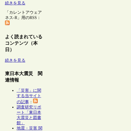
続きを見る
「カレントアウェア
ネス-R」用のRSS：
よく読まれている
コンテンツ（本
日）
続きを見る
東日本大震災 関
連情報
「災害」に関
する当サイト
の記事
：
調査研究リポ
ート「東日本
大震災と図書
館」
地震・災害 関