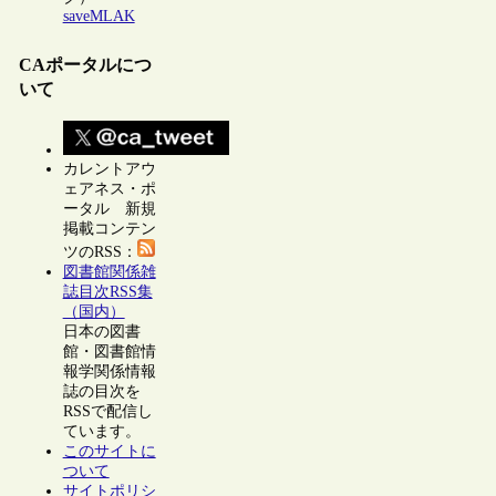
saveMLAK
CAポータルにつ
いて
カレントアウ
ェアネス・ポ
ータル 新規
掲載コンテン
ツのRSS：
図書館関係雑
誌目次RSS集
（国内）
日本の図書
館・図書館情
報学関係情報
誌の目次を
RSSで配信し
ています。
このサイトに
ついて
サイトポリシ