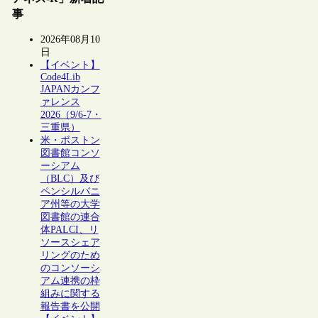
事
2026年08月10
日
【イベント】
Code4Lib
JAPANカンフ
ァレンス
2026（9/6-7・
三重県）
米・ボストン
図書館コンソ
ーシアム
（BLC）及び
ペンシルバニ
ア州等の大学
図書館の連合
体PALCI、リ
ソースシェア
リングのため
のコンソーシ
アム連携の枠
組みに関する
報告書を公開