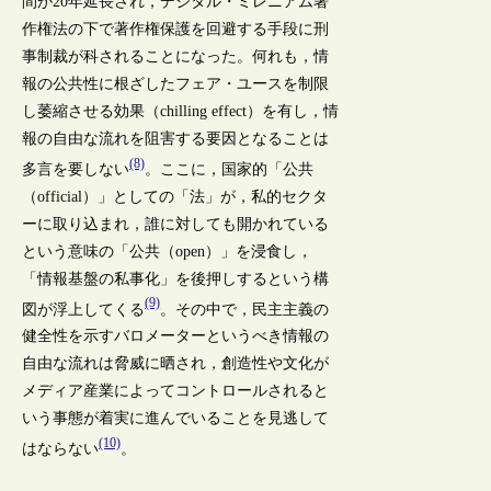
間が20年延長され，デジタル・ミレニアム著
作権法の下で著作権保護を回避する手段に刑
事制裁が科されることになった。何れも，情
報の公共性に根ざしたフェア・ユースを制限
し萎縮させる効果（chilling effect）を有し，情
報の自由な流れを阻害する要因となることは
(8)
多言を要しない
。ここに，国家的「公共
（official）」としての「法」が，私的セクタ
ーに取り込まれ，誰に対しても開かれている
という意味の「公共（open）」を浸食し，
「情報基盤の私事化」を後押しするという構
(9)
図が浮上してくる
。その中で，民主主義の
健全性を示すバロメーターというべき情報の
自由な流れは脅威に晒され，創造性や文化が
メディア産業によってコントロールされると
いう事態が着実に進んでいることを見逃して
(10)
はならない
。