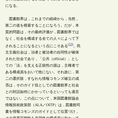
になる。
図書館界は，これまでの経緯から，当然，
第二の道を模索することになろう。だが，本
質的問題は，その最終評価が，図書館界では
なく，社会を構成する全ての人々によって下
(13)
されることになるという点にこそある
。民
主主義社会は，治者と被治者の自同性が確保
された社会であり，「公共（official）」とし
ての「法」を支える正統性の源は，主権者で
ある構成員をおいて他にない。それ故に，第
二の選択肢，すなわち情報コモンズ確立の成
否は，そのガイド役としての図書館界と社会
との対話如何にかかっているといっても過言
ではない。この点について，米国図書館協会
情報技術政策部（ALA／OITP）は，図書館司
書を情報コモンズのガイドとして位置づけ，