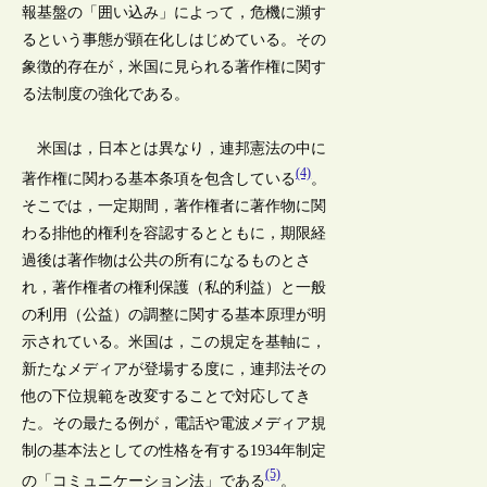
報基盤の「囲い込み」によって，危機に瀕す
るという事態が顕在化しはじめている。その
象徴的存在が，米国に見られる著作権に関す
る法制度の強化である。
米国は，日本とは異なり，連邦憲法の中に
(4)
著作権に関わる基本条項を包含している
。
そこでは，一定期間，著作権者に著作物に関
わる排他的権利を容認するとともに，期限経
過後は著作物は公共の所有になるものとさ
れ，著作権者の権利保護（私的利益）と一般
の利用（公益）の調整に関する基本原理が明
示されている。米国は，この規定を基軸に，
新たなメディアが登場する度に，連邦法その
他の下位規範を改変することで対応してき
た。その最たる例が，電話や電波メディア規
制の基本法としての性格を有する1934年制定
(5)
の「コミュニケーション法」である
。