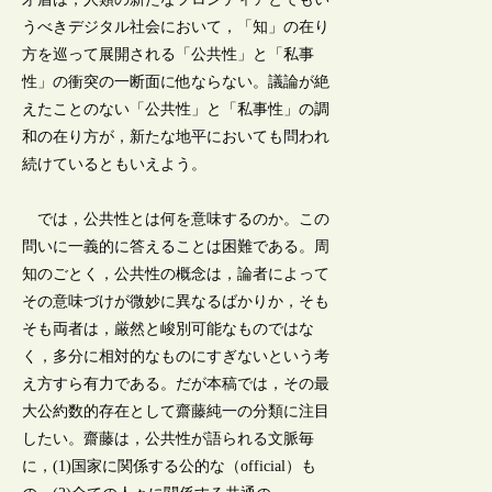
うべきデジタル社会において，「知」の在り
方を巡って展開される「公共性」と「私事
性」の衝突の一断面に他ならない。議論が絶
えたことのない「公共性」と「私事性」の調
和の在り方が，新たな地平においても問われ
続けているともいえよう。
では，公共性とは何を意味するのか。この
問いに一義的に答えることは困難である。周
知のごとく，公共性の概念は，論者によって
その意味づけが微妙に異なるばかりか，そも
そも両者は，厳然と峻別可能なものではな
く，多分に相対的なものにすぎないという考
え方すら有力である。だが本稿では，その最
大公約数的存在として齋藤純一の分類に注目
したい。齋藤は，公共性が語られる文脈毎
に，(1)国家に関係する公的な（official）も