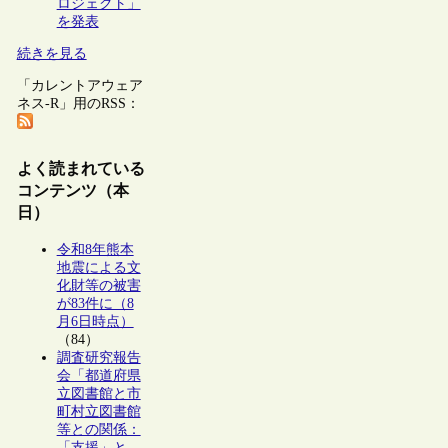
ロジェクト」
を発表
続きを見る
「カレントアウェア
ネス-R」用のRSS：
よく読まれている
コンテンツ（本
日）
令和8年熊本
地震による文
化財等の被害
が83件に（8
月6日時点）
（84）
調査研究報告
会「都道府県
立図書館と市
町村立図書館
等との関係：
「支援」と