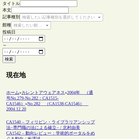
タイトル
本文
記事種別
検索したい記事種別を選択してください
館種
検索したい館種を選択してください
投稿日
～
検索
現在地
ホーム
»
カレントアウェアネス
»
2004年 （通
号No.279-No.282：CA1515-
CA1546）
»
No.282 （CA1538-CA1546）
2004.12.20
CA1540 – フィリピン・ライブラリアンシップ
法−専門職の法による確立− / 北村由美
CA1542 – 動向レビュー：学術的ポータルをめ
ぐる動向 / 米澤誠