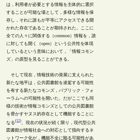
は，利用者が必要とする情報を主体的に選択
することが可能な場として，多様な情報を保
存し，それに誰もが平等にアクセスできる開
かれた存在であることが期待された。ここに
全ての人々に関係する（common）情報を，誰
に対しても開く（open）という公共性を体現
しているという意味において，「情報コモン
ズ」の原型を見ることができる。
そして現在，情報技術の発展に支えられた
新たな地平は，公共図書館を凌駕する可能性
を有する新たなコモンズ，パブリック・フォ
ーラムへの可能性を開いた。だがここでも同
様の技術が情報コモンズとしての公共図書館
を脅かすヤヌス的存在として機能することに
(12)
なる
。現在の状況が続く限り，現代型公共
図書館が情報社会への対応として指向するネ
ットワーク化が，機能不全に陥る可能性があ