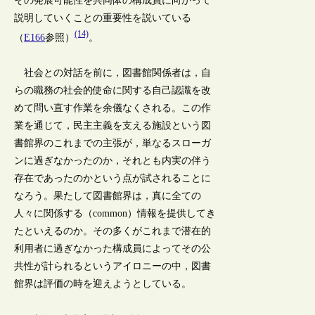
その発展可能性を共同体の構成員に向かって
説明していくことの重要性を説いている
(14)
（
E166
参照）
。
社会との対話を前に，図書館関係者は，自
らの職務の社会的使命に関する自己認識を改
めて問い直す作業を余儀なくされる。この作
業を通じて，民主主義を支える施設という図
書館界のこれまでの主張が，単なるスローガ
ンに過ぎなかったのか，それとも内実の伴う
存在であったのかという点が試されることに
なろう。果たして図書館界は，真に全ての
人々に関係する（common）情報を提供してき
たといえるのか。その多くがこれまで潜在的
利用者に過ぎなかった構成員によってその公
共性が計られるというアイロニーの中，図書
館界は評価の時を迎えようとしている。