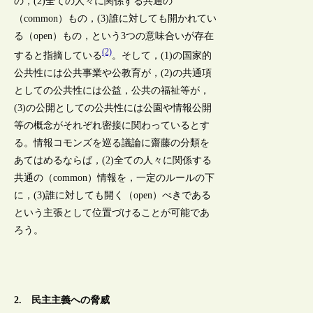
の，(2)全ての人々に関係する共通の
（common）もの，(3)誰に対しても開かれてい
る（open）もの，という3つの意味合いが存在
(2)
すると指摘している
。そして，(1)の国家的
公共性には公共事業や公教育が，(2)の共通項
としての公共性には公益，公共の福祉等が，
(3)の公開としての公共性には公園や情報公開
等の概念がそれぞれ密接に関わっているとす
る。情報コモンズを巡る議論に齋藤の分類を
あてはめるならば，(2)全ての人々に関係する
共通の（common）情報を，一定のルールの下
に，(3)誰に対しても開く（open）べきである
という主張として位置づけることが可能であ
ろう。
2. 民主主義への脅威