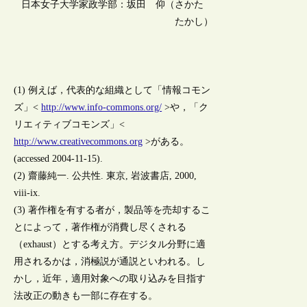
日本女子大学家政学部：坂田 仰（さかた
たかし）
(1) 例えば，代表的な組織として「情報コモン
ズ」<
http://www.info-commons.org/
>や，「ク
リエィティブコモンズ」<
http://www.creativecommons.org
>がある。
(accessed 2004-11-15).
(2) 齋藤純一. 公共性. 東京, 岩波書店, 2000,
viii-ix.
(3) 著作権を有する者が，製品等を売却するこ
とによって，著作権が消費し尽くされる
（exhaust）とする考え方。デジタル分野に適
用されるかは，消極説が通説といわれる。し
かし，近年，適用対象への取り込みを目指す
法改正の動きも一部に存在する。