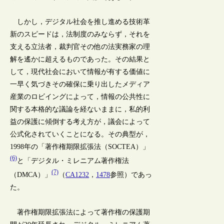
しかし，デジタル社会を推し進める技術革
新のスピードは，法制度のみならず，それを
支える立法者，裁判官その他の法実務家の理
解を遙かに超えるものであった。その結果と
して，現代社会において情報が有する価値に
一早く気づきその確保に乗り出したメディア
産業のロビイングによって，情報の公共性に
関する本格的な議論を経ないままに，私的利
益の保護に傾倒する考え方が，議会によって
公式化されていくことになる。その典型が，
1998年の「著作権期限拡張法（SOCTEA）」
(6)
と「デジタル・ミレニアム著作権法
(7)
（DMCA）」
（
CA1232
，
1478
参照）であっ
た。
著作権期限拡張法によって著作権の保護期