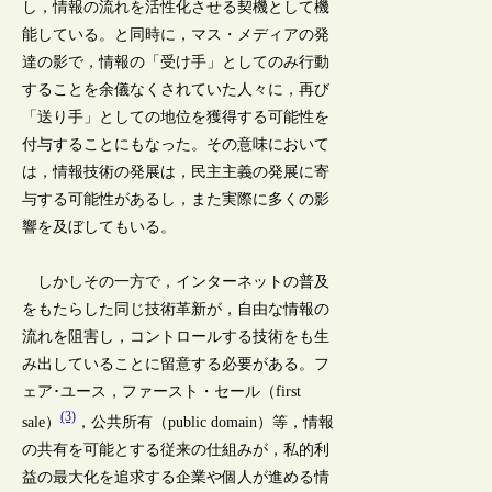
し，情報の流れを活性化させる契機として機
能している。と同時に，マス・メディアの発
達の影で，情報の「受け手」としてのみ行動
することを余儀なくされていた人々に，再び
「送り手」としての地位を獲得する可能性を
付与することにもなった。その意味において
は，情報技術の発展は，民主主義の発展に寄
与する可能性があるし，また実際に多くの影
響を及ぼしてもいる。
しかしその一方で，インターネットの普及
をもたらした同じ技術革新が，自由な情報の
流れを阻害し，コントロールする技術をも生
み出していることに留意する必要がある。フ
ェア･ユース，ファースト・セール（first
(3)
sale）
，公共所有（public domain）等，情報
の共有を可能とする従来の仕組みが，私的利
益の最大化を追求する企業や個人が進める情