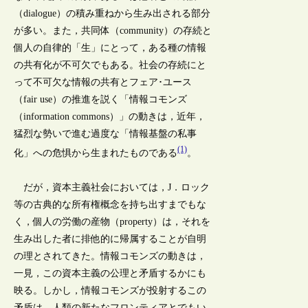
（dialogue）の積み重ねから生み出される部分
が多い。また，共同体（community）の存続と
個人の自律的「生」にとって，ある種の情報
の共有化が不可欠でもある。社会の存続にと
って不可欠な情報の共有とフェア･ユース
（fair use）の推進を説く「情報コモンズ
（information commons）」の動きは，近年，
猛烈な勢いで進む過度な「情報基盤の私事
(1)
化」への危惧から生まれたものである
。
だが，資本主義社会においては，J．ロック
等の古典的な所有権概念を持ち出すまでもな
く，個人の労働の産物（property）は，それを
生み出した者に排他的に帰属することが自明
の理とされてきた。情報コモンズの動きは，
一見，この資本主義の公理と矛盾するかにも
映る。しかし，情報コモンズが投射するこの
矛盾は，人類の新たなフロンティアとでもい