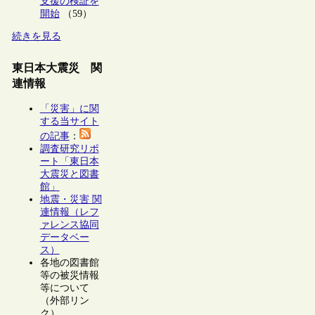
支援の検証を
開始
（59）
続きを見る
東日本大震災 関
連情報
「災害」に関
する当サイト
の記事
：
調査研究リポ
ート「東日本
大震災と図書
館」
地震・災害 関
連情報（レフ
ァレンス協同
データベー
ス）
各地の図書館
等の被災情報
等について
（外部リン
ク）