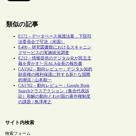
類似の記事
E172 – データベース保護法案，下院司
法委員会で可決（米国）
E400 – 研究図書館におけるスキャニン
グサービスの実施状況調査
E212 – 情報提供のデジタル化が民主主
義を脅かす?−元ALA会長の報告書
CA1562 – 動向レビュー：デジタル知的
財産権の権利保護に対する新たな国際
的潮流 / 山本順一
CA1702 – 動向レビュー：Google Book
Searchクラスアクション（集合代表訴
訟）和解の動向とわが国の著作権制度
の課題 / 鳥澤孝之
サイト内検索
検索フォーム