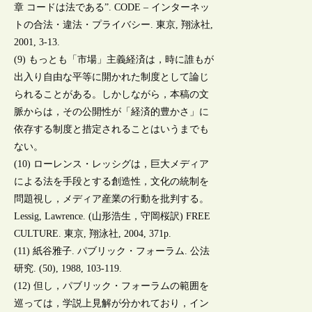
章 コードは法である”. CODE – インターネッ
トの合法・違法・プライバシー. 東京, 翔泳社,
2001, 3-13.
(9) もっとも「市場」主義経済は，時に誰もが
出入り自由な平等に開かれた制度として論じ
られることがある。しかしながら，本稿の文
脈からは，その公開性が「経済的豊かさ」に
依存する制度と措定されることはいうまでも
ない。
(10) ローレンス・レッシグは，巨大メディア
による法を手段とする創造性，文化の統制を
問題視し，メディア産業の行動を批判する。
Lessig, Lawrence. (山形浩生，守岡桜訳) FREE
CULTURE. 東京, 翔泳社, 2004, 371p.
(11) 紙谷雅子. パブリック・フォーラム. 公法
研究. (50), 1988, 103-119.
(12) 但し，パブリック・フォーラムの範囲を
巡っては，学説上見解が分かれており，イン