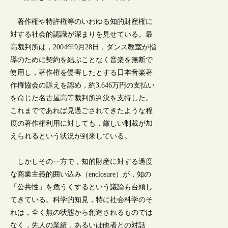
著作権や特許権等のいわゆる知的財産権に
対する社会的認識が深まりを見せている。最
高裁判所は，2004年9月28日，ダンス教室が指
導のために契約を結ぶことなく音楽を無断で
使用し，著作権を侵害したとする日本音楽著
作権協会の訴えを認め，約3,646万円の支払い
を命じた名古屋高等裁判所判決を支持した。
これまでであれば見過ごされてきたような程
度の著作権利用に対しても，厳しい制裁が加
えられるという状況が到来している。
しかしその一方で，知的財産に対する過度
な商業主義的囲い込み（enclosure）が，知の
「公共性」を危うくするという議論も台頭し
てきている。科学的知見，特に社会科学のそ
れは，全く無の状態から創造されるものでは
なく，先人の業績，あるいは他者との対話