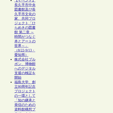
【イベント】
長久手市中央
図書館及び長
久手市文化の
家、共同プロ
ジェクト「ひ
らめきの図書
館 第二章 ～
時間がつなぐ
本とアートの
世界～」
（8/22-9/13・
愛知県）
株式会社ブル
ボン、博物館
へのデジタル
支援の検証を
開始
福島大学、創
立80周年記念
プロジェクト
の一環として
「知の継承と
発信のための
資料館構想プ