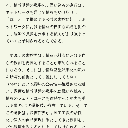
る。情報基盤の私事化，囲い込みの進行は，
ネットワークを通じて情報をやり取りし
「群」として機能する公共図書館に対し，ネ
ットワークにおける情報の自由な流通を拒否
し，経済的負担を要求する傾向がより強まっ
ていくと予測されるからである。
早晩，図書館界は，情報化社会における自
らの役割を再同定することが求められること
になろう。そこには，情報基盤私事化の流れ
を所与の前提として，誰に対しても開く
（open）という意味の公共性を後退させる道
と，過度な情報基盤の私事化に戦いを挑み，
情報のフェア・ユースを維持すべく努力を重
ねる道の2つの選択肢が存在している。そして
この選択は，図書館界が，民主主義の活性
化，個人の自己実現に果たしてきた役割を，
どの程度重視するかによって決せられること