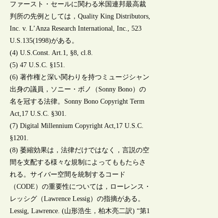
ファースト・セールに関わる米国連邦最高裁
判所の先例としては，Quality King Distributors,
Inc. v. L’Anza Research International, Inc., 523
U.S.135(1998)がある。
(4) U.S.Const. Art.1, §8, cl.8.
(5) 47 U.S.C. §151.
(6) 著作権と深い関わりを持つミュージシャン
出身の議員，ソニー・ボノ（Sonny Bono）の
名を冠する法律。Sonny Bono Copyright Term
Act,17 U.S.C. §301.
(7) Digital Millennium Copyright Act,17 U.S.C.
§1201.
(8) 萎縮効果は，法律だけではなく，言説の空
間を支配する様々な規制によってももたらさ
れる。サイバー空間を統制するコード
（CODE）の重要性については，ローレンス・
レッシグ（Lawrence Lessig）の指摘がある。
Lessig, Lawrence. (山形浩生，柏木亮二訳) “第1