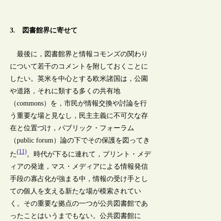
3. 図書館界に寄せて
最後に，図書館界と情報コモンズの関わり
について若干のコメントを附しておくことに
したい。英米を中心とする欧米諸国は，公園
や道路，それに類する多くの共有地
（commons）を，市民が情報交換や討論を行
う重要な場と見なし，民主主義に不可欠な存
在と位置づけ，パブリック・フォーラム
（public forum）論の下でその保護を図ってき
(11)
た
。時代が下るに連れて，プリント・メデ
ィアの発達，マス・メディアによる情報発信
手段の寡占化が強まる中，情報の受け手とし
ての個人を支える新たな場が模索されてい
く。その重要な拠点の一つが公共図書館であ
ったことはいうまでもない。公共図書館に