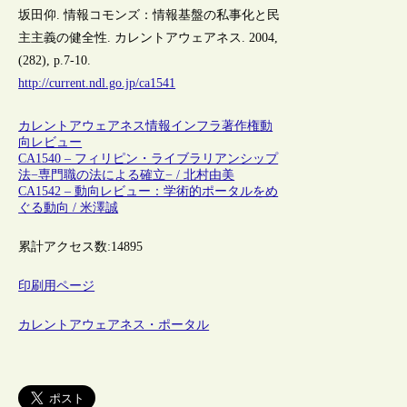
坂田仰. 情報コモンズ：情報基盤の私事化と民
主主義の健全性. カレントアウェアネス. 2004,
(282), p.7-10.
http://current.ndl.go.jp/ca1541
カレントアウェアネス
情報インフラ
著作権
動
向レビュー
CA1540 – フィリピン・ライブラリアンシップ
法−専門職の法による確立− / 北村由美
CA1542 – 動向レビュー：学術的ポータルをめ
ぐる動向 / 米澤誠
累計アクセス数:
14895
印刷用ページ
カレントアウェアネス・ポータル