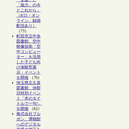
「協力」の今
とこれから」
（8/21・オン
ライン、録画
配信あり）
（73）
町田市立中央
図書館、空中
映像技術「空
中コンピュー
ター」を活用
した子ども向
け体験型展
示・イベント
を開催
（70）
埼玉県立久喜
図書館、休館
日特別イベン
ト「本のタイ
トルで一句!」
を開催
（62）
株式会社ブル
ボン、博物館
へのデジタル