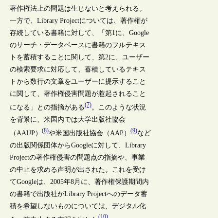
著作権法上の問題は生じないと考えられる。
一方で、Library Projectについては、著作権が
存続している書籍に対して、「第1に、Google
のサーチ・データベースに書籍のフルテキス
トを蓄積することに関して、第2に、ユーザー
の検索要求に対応して、蓄積しているテキス
トから数行の文章をユーザーに提示すること
に関して、著作権侵害問題が惹起されること
(7)
になる」との指摘がある
。このような状況
を背景に、米国内では大学出版社協会
(8)
(9)
（AAUP）
や米国出版社協会（AAP）
など
の出版関係団体からGoogleに対して、Library
Projectの著作権侵害の問題点の指摘や、事業
の中止を求める声明が出された。これを受け
てGoogleは、2005年8月に、著作権保護期間内
の書籍で出版社がLibrary Projectへのデータ蓄
積を希望しないものについては、デジタル化
(10)