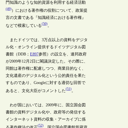
門知識のような知的資源を利用する経済活動
(49)
）における著作権の役割について、政策提
言の文書である『知識経済における著作権』
(50)
などで模索している
。
またドイツでは、3万点以上の資料をデジタ
ル化・オンライン提供するドイツデジタル図
書館（DDB；
E897
参照）の設立を、連邦政府
が2009年12月2日に閣議決定した。その際に、
同館は著作権に配慮しつつ、商業目的なく、
文化遺産のデジタル化という公的責任を果た
すものであり、Googleに対する適切な回答で
(51)
あると、文化大臣がコメントした
。
わが国においては、2009年に、国立国会図
書館の資料デジタル化や、政府等の発信する
インターネット資料の収集・アーカイブに係
(52)
る著作権法の改正
、国立国会図書館所蔵資