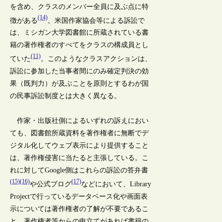
を含め、クラスのメンバー全員に及ぶ点に特
(14)
徴がある
。米国作家協会等による訴訟で
は、ミシガン大学図書館に所蔵されている書
籍の著作権者のすべてをクラスの構成員とし
(11)
ていた
。このようなクラスアクションは、
訴訟に参加した当事者間にのみ確定判決の効
果（既判力）が及ぶことを原則とするわが国
の民事訴訟制度とは大きく異なる。
作家・出版社側によるいずれの訴えにおい
ても、図書館所蔵資料を著作権者に無断でデ
ジタル化してウェブ表示により提供すること
は、著作権侵害に当たると主張している。こ
れに対してGoogle側はこれらの訴訟の答弁書
(15)(16)
(17)
や公式ブログ
などにおいて、Library
Projectで行っているデータベース化や画面表
示については著作権者の了解が不要であるこ
と、著作権者等からの申立てがあれば書籍の