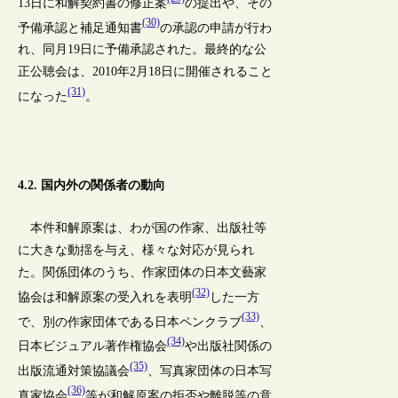
13日に和解契約書の修正案
の提出や、その
(30)
予備承認と補足通知書
の承認の申請が行わ
れ、同月19日に予備承認された。最終的な公
正公聴会は、2010年2月18日に開催されること
(31)
になった
。
4.2. 国内外の関係者の動向
本件和解原案は、わが国の作家、出版社等
に大きな動揺を与え、様々な対応が見られ
た。関係団体のうち、作家団体の日本文藝家
(32)
協会は和解原案の受入れを表明
した一方
(33)
で、別の作家団体である日本ペンクラブ
、
(34)
日本ビジュアル著作権協会
や出版社関係の
(35)
出版流通対策協議会
、写真家団体の日本写
(36)
真家協会
等が和解原案の拒否や離脱等の意