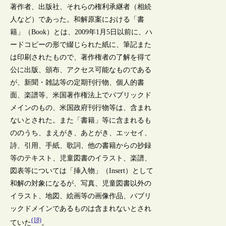
著作者、出版社、それらの権利承継者（相続
人など）であった。和解原案における「書
籍」（Book）とは、2009年1月5日以前に、ハ
ードコピーの形で綴じられた紙に、筆記また
は印刷されたもので、著作権者の了解を得て
公に出版、頒布、アクセス可能なものである
が、新聞・雑誌等の定期刊行物、個人的書
面、楽譜等、米国著作権法上でパブリックド
メインのもの、米国政府刊行物等は、含まれ
ないとされた。また「書籍」等に含まれるも
ののうち、まえがき、あとがき、エッセイ、
詩、引用、手紙、歌詞、他の書籍からの抄録
等のテキスト、児童図書のイラスト、楽譜、
図表等については「挿入物」（Insert）として
和解の対象になるが、写真、児童図書以外の
イラスト、地図、絵画等の画像作品、パブリ
ックドメインであるものは含まれないとされ
(18)
ていた
。