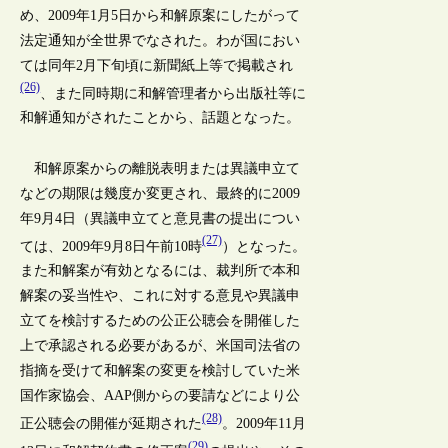
め、2009年1月5日から和解原案にしたがって
法定通知が全世界でなされた。わが国におい
ては同年2月下旬頃に新聞紙上等で掲載され
(26)
、また同時期に和解管理者から出版社等に
和解通知がされたことから、話題となった。
和解原案からの離脱表明または異議申立て
などの期限は幾度か変更され、最終的に2009
年9月4日（異議申立てと意見書の提出につい
(27)
ては、2009年9月8日午前10時
）となった。
また和解案が有効となるには、裁判所で本和
解案の妥当性や、これに対する意見や異議申
立てを検討するための公正公聴会を開催した
上で承認される必要があるが、米国司法省の
指摘を受けて和解案の変更を検討していた米
国作家協会、AAP側からの要請などにより公
(28)
正公聴会の開催が延期された
。2009年11月
(29)