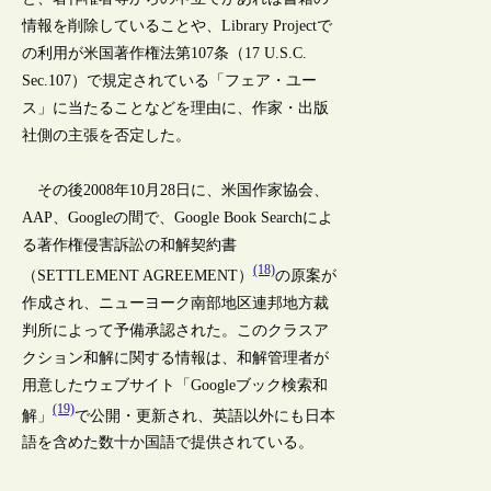
情報を削除していることや、Library Projectで
の利用が米国著作権法第107条（17 U.S.C.
Sec.107）で規定されている「フェア・ユー
ス」に当たることなどを理由に、作家・出版
社側の主張を否定した。
その後2008年10月28日に、米国作家協会、
AAP、Googleの間で、Google Book Searchによ
る著作権侵害訴訟の和解契約書
(18)
（SETTLEMENT AGREEMENT）
の原案が
作成され、ニューヨーク南部地区連邦地方裁
判所によって予備承認された。このクラスア
クション和解に関する情報は、和解管理者が
用意したウェブサイト「Googleブック検索和
(19)
解」
で公開・更新され、英語以外にも日本
語を含めた数十か国語で提供されている。