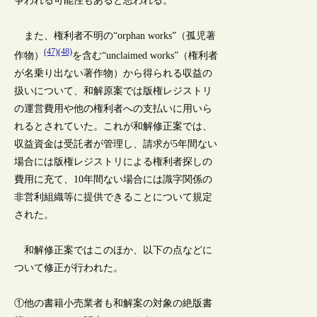
争われる可能性もあると思われる。
また、権利者不明の“orphan works”（孤児著
(47)(48)
作物）
を含む“unclaimed works”（権利者
が名乗り出ない著作物）から得られる収益の
扱いについて、和解原案では版権レジストリ
の運営費用や他の権利者への支払いに用いら
れるとされていた。これが和解修正案では、
収益資金は受託者が管理し、請求が5年間ない
場合には版権レジストリによる権利者探しの
費用に充て、10年間ない場合には識字関係の
非営利組織等に提供できることについて規定
された。
和解修正案ではこのほか、以下の点などに
ついて修正が行われた。
①他の書籍小売業者も和解案の対象の絶版書