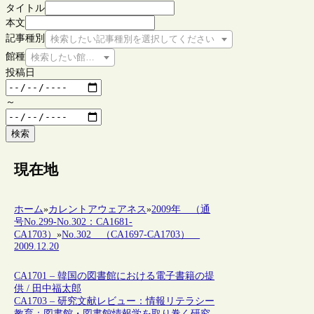
タイトル
本文
記事種別
検索したい記事種別を選択してください
館種
検索したい館種を選択してください
投稿日
～
検索
現在地
ホーム
»
カレントアウェアネス
»
2009年 （通
号No.299-No.302：CA1681-
CA1703）
»
No.302 （CA1697-CA1703）
2009.12.20
CA1701 – 韓国の図書館における電子書籍の提
供 / 田中福太郎
CA1703 – 研究文献レビュー：情報リテラシー
教育：図書館・図書館情報学を取り巻く研究