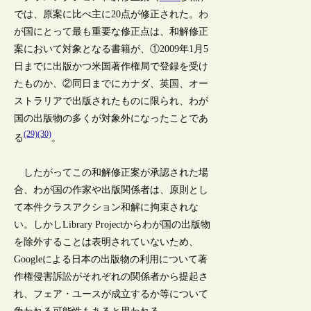
では、原案に比べ主に20点が修正された。わ
が国にとって最も重要な修正点は、和解修正
案において対象となる書籍が、①2009年1月5
日までに出版かつ米国著作権局で登録を受け
たものか、②同日までにカナダ、英国、オー
ストラリアで出版されたものに限られ、わが
国の出版物の多くが対象外になったことであ
(29)(30)
る
。
したがってこの和解修正案が承認された場
合、わが国の作家や出版関係者は、原則とし
て本件クラスアクション和解に拘束されな
い。しかしLibrary Projectからわが国の出版物
を除外することは表明されていないため、
Googleによる日本の出版物の利用について著
作権侵害訴訟がそれぞれの関係者から提起さ
れ、フェア・ユースが成立するか等について