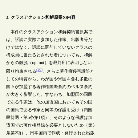
3. クラスアクション和解原案の内容
本件のクラスアクション和解契約書原案で
は、訴訟に実際に参加した作家、出版者等だ
けではなく、訴訟に関与していないクラスの
構成員に当たるとされた者についても、和解
からの離脱（opt out）を裁判所に表明しない
(20)
限り拘束される
。さらに著作権侵害訴訟と
しての特質から、わが国や米国を含む多数の
国々が加盟する著作権国際条約のベルヌ条約
が大きく影響した。すなわち、加盟国の国民
である作家は、他の加盟国においてもその国
の国民である作家と同等の保護を受け（内国
民待遇・第5条第1項）、そのような保護は加
盟国での著作権登録を必要としないため（第5
条第2項）、日本国内で作成・発行された出版