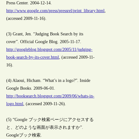
Press Center. 2004-12-14.
http://www.google.com/press/pressrel/print_library.html
,
(accessed 2009-11-16).
(3) Grant, Jen. “Judging Book Search by its
cover”. Official Google Blog. 2005-11-17.
http://googleblog.blogspot.com/2005/11/judging-
book-search-by-its-cover.html
, (accessed 2009-11-
16).
(4) Alaoui, Hicham. “What’s in a logo?”. Inside
Google Books. 2009-06-01.
http://booksearch.blogspot.com/2009/06/whats-in-
logo.html
, (accessed 2009-11-26).
(5) “Google ブック検索ページにアクセスする
と、どのような画面が表示されますか”.
Googleブック検索.