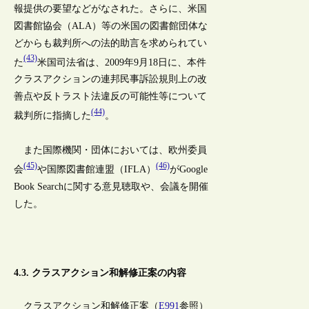
報提供の要望などがなされた。さらに、米国
図書館協会（ALA）等の米国の図書館団体な
どからも裁判所への法的助言を求められてい
(43)
た
米国司法省は、2009年9月18日に、本件
クラスアクションの連邦民事訴訟規則上の改
善点や反トラスト法違反の可能性等について
(44)
裁判所に指摘した
。
また国際機関・団体においては、欧州委員
(45)
(46)
会
や国際図書館連盟（IFLA）
がGoogle
Book Searchに関する意見聴取や、会議を開催
した。
4.3. クラスアクション和解修正案の内容
クラスアクション和解修正案（
E991
参照）