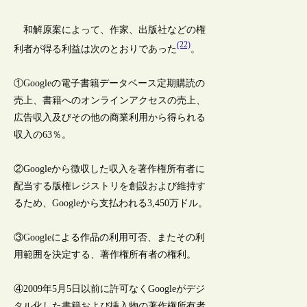
和解原案によって、作家、出版社などの権
(22)
利者が得る利益は次のとおりであった
。
①Googleの電子書籍データベース定期購読の
売上、書籍へのオンラインアクセスの売上、
広告収入及びその他の商業利用から得られる
収入の63％。
②Googleから徴収した収入を著作権所有者に
配当する版権レジストリを創設および維持す
るため、Googleから支払われる3,450万ドル。
③Googleによる作品の利用可否、またその利
用範囲を決定する、著作権所有者の権利。
④2009年5月5日以前に許可なくGoogleがデジ
タル化した書籍および挿入物の著作権所有者