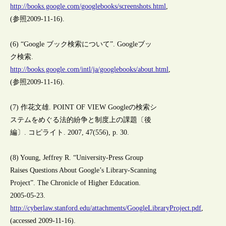
http://books.google.com/googlebooks/screenshots.html
,
(参照2009-11-16).
(6) “Google ブック検索について”. Googleブッ
ク検索.
http://books.google.com/intl/ja/googlebooks/about.html
,
(参照2009-11-16).
(7) 作花文雄. POINT OF VIEW Googleの検索シ
ステムをめぐる法的紛争と制度上の課題〔後
編〕. コピライト. 2007, 47(556), p. 30.
(8) Young, Jeffrey R. “University-Press Group
Raises Questions About Google’s Library-Scanning
Project”. The Chronicle of Higher Education.
2005-05-23.
http://cyberlaw.stanford.edu/attachments/GoogleLibraryProject.pdf
,
(accessed 2009-11-16).