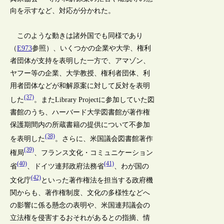
向を示すなど、対応が分かれた。
このような動きは諸外国でも同様であり
（
E973
参照）、いくつかの企業や大学、権利
者団体が支持を表明した一方で、アマゾン、
ヤフー等の企業、大学教授、権利者団体、利
用者団体などが和解原案に対して反対を表明
(37)
した
。またLibrary Projectに参加していた図
書館のうち、ハーバード大学図書館が著作権
保護期間内の所蔵書籍の提供について不参加
(38)
を表明した
。さらに、米国議会図書館著作
(39)
権局
、フランス文化・コミュニケーション
(40)
(41)
省
、ドイツ連邦政府法務省
、わが国の
(42)
文化庁
といった著作権法を担当する政府機
関からも、著作権制度、文化の多様性などへ
の影響に係る懸念の表明や、米国連邦議会の
立法権を侵害するおそれがあるとの指摘、情