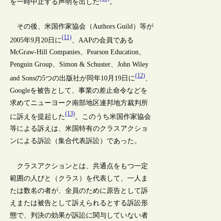
を一時中止する声明を出した
。
その後、米国作家協会（Authors Guild）等が
(11)
2005年9月20日に
、AAPの会員である
McGraw-Hill Companies、Pearson Education、
Penguin Group、Simon & Schuster、John Wiley
(12)
and Sonsの5つの出版社が同年10月19日に
、
Googleを被告として、事業の差止命令などを
求めてニューヨーク南部地区連邦地方裁判所
(13)
に訴えを提起した
。このうち米国作家協会
等による訴えは、米国特有のクラスアクショ
ンによる訴訟（集合代表訴訟）であった。
クラスアクションとは、共通点をもつ一定
範囲の人びと（クラス）を代表して、一人ま
たは数名の者が、全員のために原告として訴
えまたは被告として訴えられるとする訴訟形
態で、判決の効果が訴訟に関与していない者