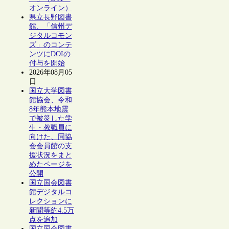
オンライン）
県立長野図書
館、「信州デ
ジタルコモン
ズ」のコンテ
ンツにDOIの
付与を開始
2026年08月05
日
国立大学図書
館協会、令和
8年熊本地震
で被災した学
生・教職員に
向けた、同協
会会員館の支
援状況をまと
めたページを
公開
国立国会図書
館デジタルコ
レクションに
新聞等約4.5万
点を追加
国立国会図書