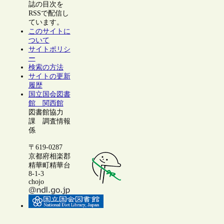
誌の目次を
RSSで配信し
ています。
このサイトに
ついて
サイトポリシ
ー
検索の方法
サイトの更新
履歴
国立国会図書
館 関西館
図書館協力
課 調査情報
係
〒619-0287
京都府相楽郡
精華町精華台
8-1-3
chojo