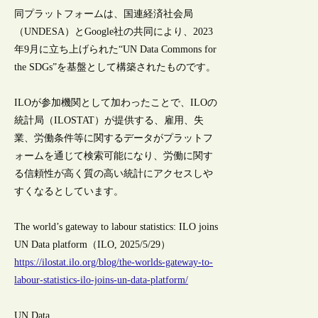
同プラットフォームは、国連経済社会局
（UNDESA）とGoogle社の共同により、2023
年9月に立ち上げられた“UN Data Commons for
the SDGs”を基盤として構築されたものです。
ILOが参加機関として加わったことで、ILOの
統計局（ILOSTAT）が提供する、雇用、失
業、労働条件等に関するデータがプラットフ
ォームを通じて検索可能になり、労働に関す
る信頼性が高く質の高い統計にアクセスしや
すくなるとしています。
The world’s gateway to labour statistics: ILO joins
UN Data platform（ILO, 2025/5/29）
https://ilostat.ilo.org/blog/the-worlds-gateway-to-
labour-statistics-ilo-joins-un-data-platform/
UN Data