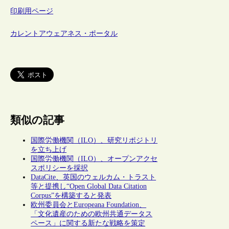
印刷用ページ
カレントアウェアネス・ポータル
類似の記事
国際労働機関（ILO）、研究リポジトリ
を立ち上げ
国際労働機関（ILO）、オープンアクセ
スポリシーを採択
DataCite、英国のウェルカム・トラスト
等と提携し“Open Global Data Citation
Corpus”を構築すると発表
欧州委員会とEuropeana Foundation、
「文化遺産のための欧州共通データス
ペース」に関する新たな戦略を策定