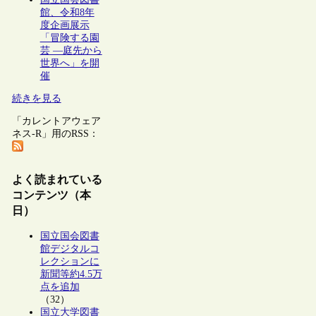
館、令和8年
度企画展示
「冒険する園
芸 ―庭先から
世界へ」を開
催
続きを見る
「カレントアウェア
ネス-R」用のRSS：
よく読まれている
コンテンツ（本
日）
国立国会図書
館デジタルコ
レクションに
新聞等約4.5万
点を追加
（32）
国立大学図書