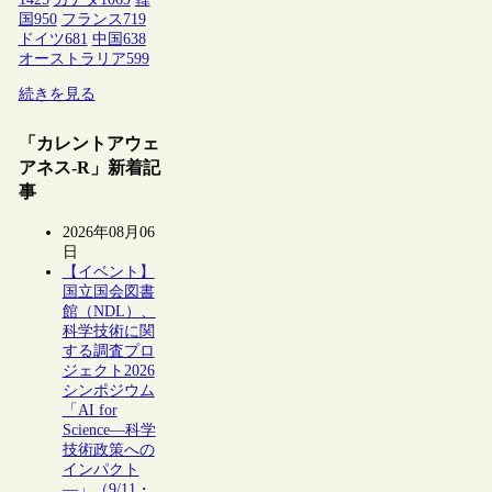
国
950
フランス
719
ドイツ
681
中国
638
オーストラリア
599
続きを見る
「カレントアウェ
アネス-R」新着記
事
2026年08月06
日
【イベント】
国立国会図書
館（NDL）、
科学技術に関
する調査プロ
ジェクト2026
シンポジウム
「AI for
Science―科学
技術政策への
インパクト
―」（9/11・