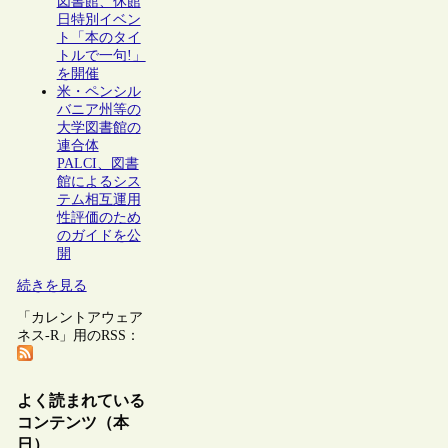
図書館、休館
日特別イベン
ト「本のタイ
トルで一句!」
を開催
米・ペンシル
バニア州等の
大学図書館の
連合体
PALCI、図書
館によるシス
テム相互運用
性評価のため
のガイドを公
開
続きを見る
「カレントアウェア
ネス-R」用のRSS：
よく読まれている
コンテンツ（本
日）