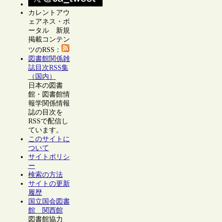
カレントアウ
ェアネス・ポ
ータル 新規
掲載コンテン
ツのRSS：
図書館関係雑
誌目次RSS集
（国内）
日本の図書
館・図書館情
報学関係情報
誌の目次を
RSSで配信し
ています。
このサイトに
ついて
サイトポリシ
ー
検索の方法
サイトの更新
履歴
国立国会図書
館 関西館
図書館協力