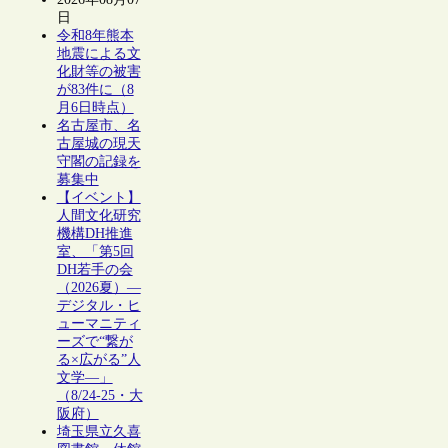
日
令和8年熊本
地震による文
化財等の被害
が83件に（8
月6日時点）
名古屋市、名
古屋城の現天
守閣の記録を
募集中
【イベント】
人間文化研究
機構DH推進
室、「第5回
DH若手の会
（2026夏）―
デジタル・ヒ
ューマニティ
ーズで“繋が
る×広がる”人
文学―」
（8/24-25・大
阪府）
埼玉県立久喜