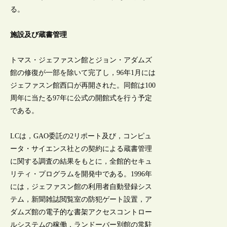
る。
施設及び蔵書管理
トマス・ジェファスン館とジョン・アダムズ
館の修復が一部を除いて完了し，96年1月には
ジェファスン館西口が再開された。同館は100
周年に当たる97年に公式の開館式を行う予定
である。
LCは，GAO委託の2リポート及び，コンピュ
ータ・サイエンス社との契約による蔵書管理
に関する調査の結果をもとに，全館的セキュ
リティ・プログラムを開発中である。1996年
には，ジェファスン館の利用者自動登録シス
テム，新聞雑誌閲覧室の防犯ゲート設置，ア
ダムズ館の電子的な書架アクセスコントロー
ルシステムの稼働，ランドーバー別館の常駐