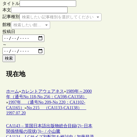
タイトル
本文
記事種別
検索したい記事種別を選択してください
館種
検索したい館種を選択してください
投稿日
～
検索
現在地
ホーム
»
カレントアウェアネス
»
1989年～2000
年（通号No.118-No.256：CA598-CA1358）
»
1997年 （通号No.209-No.220：CA1102-
CA1165）
»
No.215 （CA1133-CA1138）
1997.07.20
CA1143 – 英国日本語出版物総合目録(2)−日本
関係情報の現状(3)− / 小山騰
CA1134 – LCサイズ別配架を検討中 / 加藤登茂