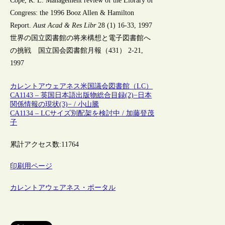
Cope, R. L. Management review of the Library of
Congress: the 1996 Booz Allen & Hamilton
Report.
Aust Acad & Res Libr
28 (1) 16-33, 1997
世界の国立図書館の将来構想と電子図書館へ
の挑戦 国立国会図書館月報（431） 2-21,
1997
カレントアウェアネス
米国議会図書館（LC）
CA1143 – 英国日本語出版物総合目録(2)−日本
関係情報の現状(3)− / 小山騰
CA1134 – LCサイズ別配架を検討中 / 加藤登茂
子
累計アクセス数:
11764
印刷用ページ
カレントアウェアネス・ポータル