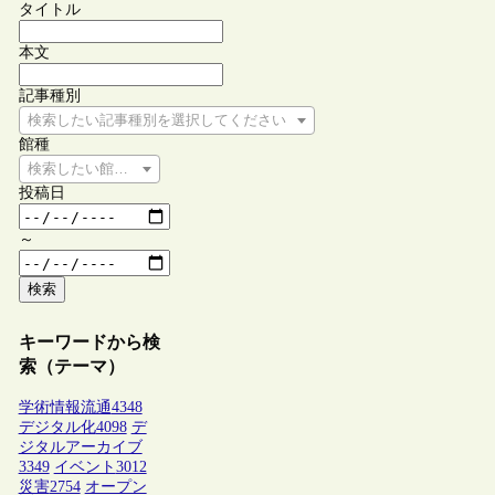
タイトル
本文
記事種別
検索したい記事種別を選択してください
館種
検索したい館種を選択してください
投稿日
～
検索
キーワードから検
索（テーマ）
学術情報流通
4348
デジタル化
4098
デ
ジタルアーカイブ
3349
イベント
3012
災害
2754
オープン