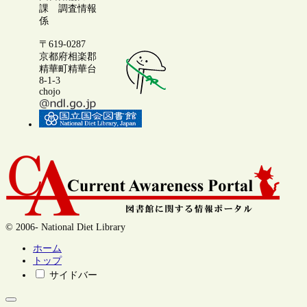
課 調査情報
係
〒619-0287
京都府相楽郡
精華町精華台
8-1-3
chojo
© 2006- National Diet Library
ホーム
トップ
サイドバー