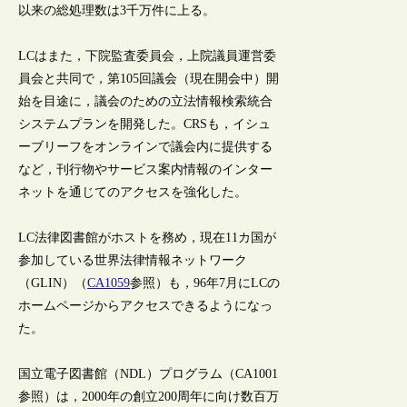
以来の総処理数は3千万件に上る。
LCはまた，下院監査委員会，上院議員運営委
員会と共同で，第105回議会（現在開会中）開
始を目途に，議会のための立法情報検索統合
システムプランを開発した。CRSも，イシュ
ーブリーフをオンラインで議会内に提供する
など，刊行物やサービス案内情報のインター
ネットを通じてのアクセスを強化した。
LC法律図書館がホストを務め，現在11カ国が
参加している世界法律情報ネットワーク
（GLIN）（
CA1059
参照）も，96年7月にLCの
ホームページからアクセスできるようになっ
た。
国立電子図書館（NDL）プログラム（CA1001
参照）は，2000年の創立200周年に向け数百万