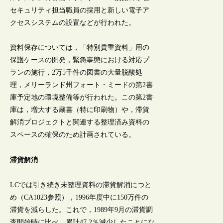
セキュリティ担当職員の採用と新しい電子ア
クセスシステムの設置などが行われた。
資料保存については，「特別貴重資料」用の
保護ケースの開発，緊急事態における対応プ
ランの施行，2万5千件の図書の大量脱酸処
理，メリーランド州フォート・ミードの第2書
庫予定地の環境整備等が行われた。この第2書
庫は，増大する蔵書（特に印刷物）や，滞貨
解消プロジェクトと関連する整理済み資料の
スペースの確保のため計画されている。
滞貨解消
LCでは引き続き未整理資料の滞貨解消につと
め（CA1023参照），1996年度中に150万件の
滞貨を減らした。これで，1989年9月の滞貨調
査開始時に比べ，累計47.2％減少したことにな