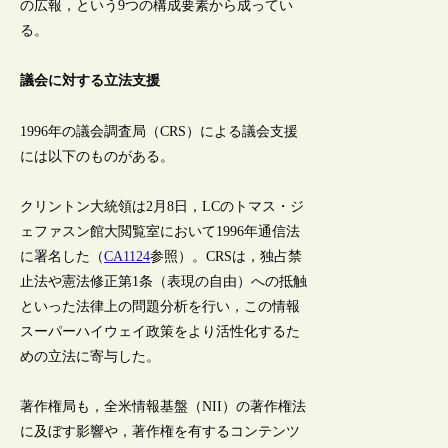
の広報，という9つの構成要素から成ってい
る。
議会に対する立法支援
1996年の議会調査局（CRS）による議会支援
には以下のものがある。
クリントン大統領は2月8日，LCのトマス・ジ
ェファスン館大閲覧室において1996年通信法
に署名した（
CA1124
参照）。CRSは，独占禁
止法や憲法修正第1条（表現の自由）への抵触
といった法律上の問題分析を行い，この情報
スーパーハイウェイ政策をより活性化するた
めの立法に寄与した。
著作権局も，全米情報基盤（NII）の著作権法
に及ぼす影響や，著作権を有するコンテンツ