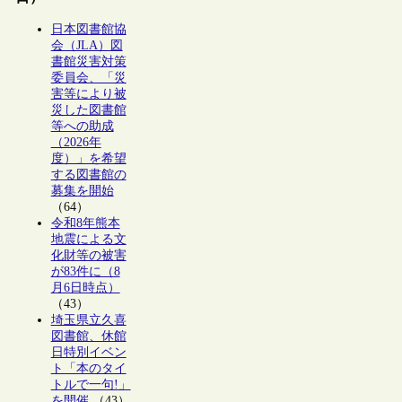
日本図書館協
会（JLA）図
書館災害対策
委員会、「災
害等により被
災した図書館
等への助成
（2026年
度）」を希望
する図書館の
募集を開始
（64）
令和8年熊本
地震による文
化財等の被害
が83件に（8
月6日時点）
（43）
埼玉県立久喜
図書館、休館
日特別イベン
ト「本のタイ
トルで一句!」
を開催
（43）