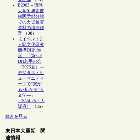
E2903 – 琉球
大学附属図書
館医学部分館
でのカビ被害
資料の清掃作
業
（38）
【イベント】
人間文化研究
機構DH推進
室、「第5回
DH若手の会
（2026夏）―
デジタル・ヒ
ューマニティ
ーズで“繋が
る×広がる”人
文学―」
（8/24-25・大
阪府）
（36）
続きを見る
東日本大震災 関
連情報