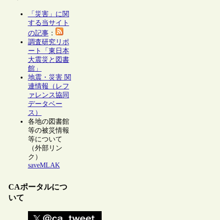
「災害」に関
する当サイト
の記事
：
調査研究リポ
ート「東日本
大震災と図書
館」
地震・災害 関
連情報（レフ
ァレンス協同
データベー
ス）
各地の図書館
等の被災情報
等について
（外部リン
ク）
saveMLAK
CAポータルにつ
いて