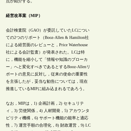
点か紹介する。
経営改革案（MIP）
会計検査院（GAO）が委託していたLCについ
ての2つのリポート（Booz-Allen & Hamilton社
による経営面のレビューと，Price Waterhouse
社による会計監査）が発表された。LCは特
に，機能を縮小して「情報や知識のブローカ
ー」へと変化すべきであるとするBooz-Allenリ
ポートの意見に反対し，従来の使命の重要性
を主張したが，妥当な勧告については，現在
推進しているMIPに組み込まれるであろう。
なお，MIPは，1) 企画計画，2) セキュリテ
ィ，3) 労使関係，4) 人材開発，5) アカウンタ
ビリティ機構，6) サポート機能の能率と適応
性，7) 運営手順の合理化，8) 財政運営，9) LC