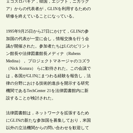
ェコスロバキア，韓国，エジプト，ニカラグ
ア）からの代表者が，GLINを利用するための
研修を終えていることになっている。
1995年9月25日から27日にかけて，GLINの参
加国の代表が一堂に会し，情報交換を行う会
議が開催された。参加者たちはLCのビリント
ン館長や法律図書館長メディナ（Rubens
Medina）， プロジェクトマネージャのコズラ
（Nick Kozura） らに歓待された。この会議で
は，各国がGLINにまつわる経験を報告し，法
律の分野における技術的進歩を開示する研究
機関であるTechCenter 21を法律図書館内に新
設することが検討された。
法律図書館は，ネットワークを拡張するため
にGLINの新たな参加国を募集しており，米国
以外の立法機関からの問い合わせを歓迎して