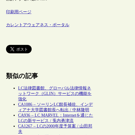
印刷用ページ
カレントアウェアネス・ポータル
類似の記事
LC法律図書館、グローバル法律情報ネ
ットワーク（GLIN）サービスの機能を
強化
CA1086 – ソーリンLC館長補佐、インデ
ィアナ大学図書館長へ転出 / 中林隆明
CA936 – LC MARVEL：Internetを通じた
LCの新サービス / 兎内勇津流
CA1267 – LCの2000年度予算案 / 山田邦
夫