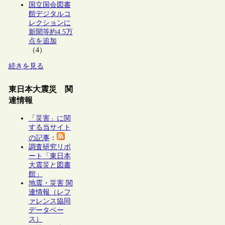
国立国会図書
館デジタルコ
レクションに
新聞等約4.5万
点を追加
（4）
続きを見る
東日本大震災 関
連情報
「災害」に関
する当サイト
の記事
：
調査研究リポ
ート「東日本
大震災と図書
館」
地震・災害 関
連情報（レフ
ァレンス協同
データベー
ス）