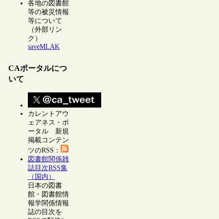
各地の図書館
等の被災情報
等について
（外部リン
ク）
saveMLAK
CAポータルにつ
いて
カレントアウ
ェアネス・ポ
ータル 新規
掲載コンテン
ツのRSS：
図書館関係雑
誌目次RSS集
（国内）
日本の図書
館・図書館情
報学関係情報
誌の目次を