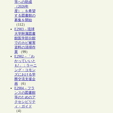
等への助成
（2026年
度）」を希望
する図書館の
募集を開始
（112）
E2903 – 琉球
大学附属図書
館医学部分館
でのカビ被害
資料の清掃作
業
（99）
E2902 – 「わ
かっていいと
も!」：ラーニ
ング・コモン
ズにおける学
際交流支援企
画
（6）
E2904 – フラ
ンスの図書館
等のためのア
クセシビリテ
ィ・ガイド
（4）