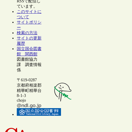
RSSで配信し
ています。
このサイトに
ついて
サイトポリシ
ー
検索の方法
サイトの更新
履歴
国立国会図書
館 関西館
図書館協力
課 調査情報
係
〒619-0287
京都府相楽郡
精華町精華台
8-1-3
chojo