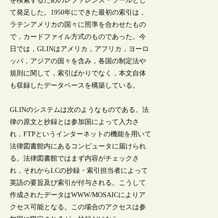
を検索するためのレファレンス・ツールとし
て発足した。1950年にできた最初の索引は，
ラテンアメリカの国々に照準を合わせたもの
で，カードファイル方式のものであった。今
日では，GLINはアメリカ，アフリカ，ヨーロ
ッパ，アジアの国々を含み，各国の制定法や
規則に関して，索引ばかりでなく，本文自体
も収録したデータベースを構築している。
GLINのシステムは次のようなものである。法
律の原文と抄録とは参加国によって入力さ
れ，FTPというインターネットの機能を用いて
法律図書館内にあるコンピュータに届けられ
る。法律図書館ではまず内容がチェックさ
れ，それからLCの抄録・索引担当者によって
英語の要旨及び索引が付与される。こうして
作成されたデータはWWW/MOSAICによりア
クセス可能となる。この場合のアクセスは参