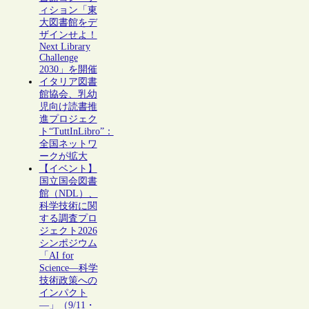
ィション「東
大図書館をデ
ザインせよ！
Next Library
Challenge
2030」を開催
イタリア図書
館協会、乳幼
児向け読書推
進プロジェク
ト“TuttInLibro”：
全国ネットワ
ークが拡大
【イベント】
国立国会図書
館（NDL）、
科学技術に関
する調査プロ
ジェクト2026
シンポジウム
「AI for
Science―科学
技術政策への
インパクト
―」（9/11・