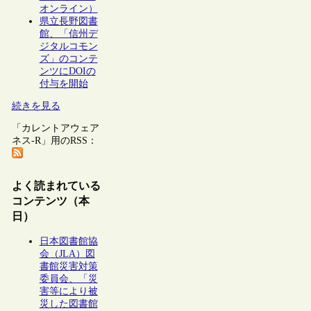
オンライン）
県立長野図書
館、「信州デ
ジタルコモン
ズ」のコンテ
ンツにDOIの
付与を開始
続きを見る
「カレントアウェア
ネス-R」用のRSS：
よく読まれている
コンテンツ（本
日）
日本図書館協
会（JLA）図
書館災害対策
委員会、「災
害等により被
災した図書館