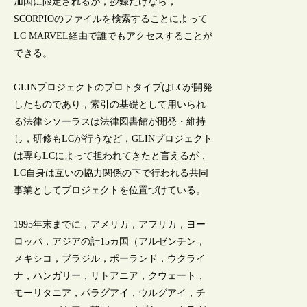
加国に限定されるが，抄録だけなら，
SCORPIOのファイルを検索することによって
LC MARVEL経由で誰でもアクセスすることが
できる。
GLINプロジェクトのプロトタイプはLCが開発
したものであり，索引の基礎として用いられ
る法律シソーラスは法律図書館が開発・維持
し，研修もLCが行うなど，GLINプロジェクト
は専らLCによって担われてきたと言えるが，
LC自身は互いの協力関係の下で行われる共同
事業としてプロジェクトを位置づけている。
1995年末までに，アメリカ，アフリカ，ヨー
ロッパ，アジアの計15カ国（アルゼンチン，
メキシコ，ブラジル，ポーランド，ウクライ
ナ，ハンガリー，リトアニア，クウェート，
モーリタニア，パラグアイ，ウルグアイ，チ