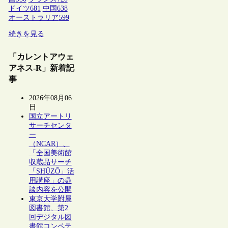
ドイツ
681
中国
638
オーストラリア
599
続きを見る
「カレントアウェ
アネス-R」新着記
事
2026年08月06
日
国立アートリ
サーチセンタ
ー
（NCAR）、
「全国美術館
収蔵品サーチ
「SHŪZŌ」活
用講座」の鼎
談内容を公開
東京大学附属
図書館、第2
回デジタル図
書館コンペテ