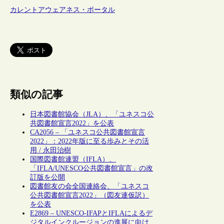
カレントアウェアネス・ポータル
類似の記事
日本図書館協会（JLA）、「ユネスコ公
共図書館宣言2022」を公表
CA2056 – 「ユネスコ公共図書館宣言
2022」：2022年版に至る歩みとその活
用 / 永田治樹
国際図書館連盟（IFLA）、
「IFLA/UNESCO公共図書館宣言」の改
訂版を公開
図書館友の会全国連絡会、「ユネスコ
公共図書館宣言2022」（図友連仮訳）
を公表
E2869 – UNESCO-IFAPとIFLAによるデ
ジタルインクルージョンの進展に向け