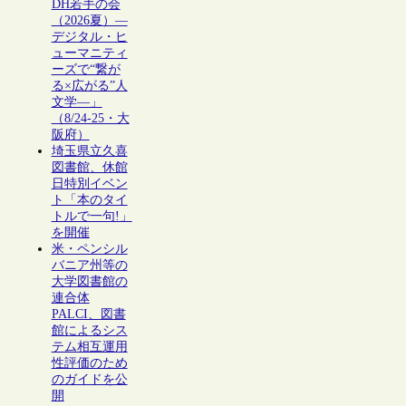
DH若手の会
（2026夏）―
デジタル・ヒ
ューマニティ
ーズで“繋が
る×広がる”人
文学―」
（8/24-25・大
阪府）
埼玉県立久喜
図書館、休館
日特別イベン
ト「本のタイ
トルで一句!」
を開催
米・ペンシル
バニア州等の
大学図書館の
連合体
PALCI、図書
館によるシス
テム相互運用
性評価のため
のガイドを公
開