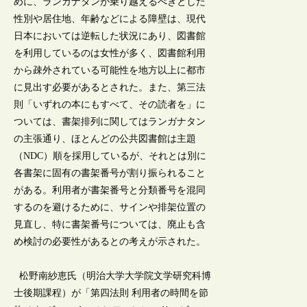
めに、ランガナタンが乗り越えるべきとした
性別や居住地、年齢などによる障壁は、現代
日本においては逆転した状況にあり、図書館
を利用しているのは女性が多く、図書館利用
から疎外されている可能性を地方以上に都市
に見出す必要があるとされた。また、第三法
則「いずれの本にもすべて、その読者を」に
ついては、書架排列に関してはランガナタン
の主張通り、ほとんどの公共図書館は主題
（NDC）順を採用しているが、それとは別に
各書架に固有の書架番号が割り振られること
がある。利用者が書架番号と分類番号を混同
するのを避けるために、サインや排架位置の
見直し、特に書架番号については、廃止も含
め検討の必要性があるとの考えが示された。
松野南紗恵氏（明治大学大学院文学研究科博
士後期課程）が「第四法則 利用者の時間を節