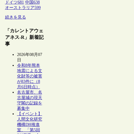
ドイツ
681
中国
638
オーストラリア
599
続きを見る
「カレントアウェ
アネス-R」新着記
事
2026年08月07
日
令和8年熊本
地震による文
化財等の被害
が83件に（8
月6日時点）
名古屋市、名
古屋城の現天
守閣の記録を
募集中
【イベント】
人間文化研究
機構DH推進
室、「第5回