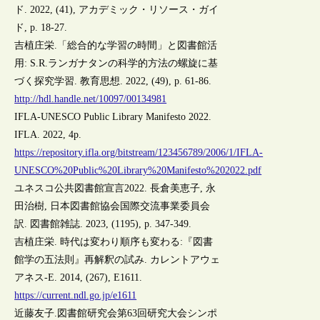
ド. 2022, (41), アカデミック・リソース・ガイ
ド, p. 18-27.
吉植庄栄.「総合的な学習の時間」と図書館活
用: S.R.ランガナタンの科学的方法の螺旋に基
づく探究学習. 教育思想. 2022, (49), p. 61-86.
http://hdl.handle.net/10097/00134981
IFLA-UNESCO Public Library Manifesto 2022.
IFLA. 2022, 4p.
https://repository.ifla.org/bitstream/123456789/2006/1/IFLA-
UNESCO%20Public%20Library%20Manifesto%202022.pdf
ユネスコ公共図書館宣言2022. 長倉美恵子, 永
田治樹, 日本図書館協会国際交流事業委員会
訳. 図書館雑誌. 2023, (1195), p. 347-349.
吉植庄栄. 時代は変わり順序も変わる:『図書
館学の五法則』再解釈の試み. カレントアウェ
アネス-E. 2014, (267), E1611.
https://current.ndl.go.jp/e1611
近藤友子.図書館研究会第63回研究大会シンポ