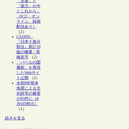
「支援」と
「協力」の今
とこれから」
（8/21・オン
ライン、録画
配信あり）
（2）
CA1850 –
『日本十進分
類法』新訂10
版の概要 / 髙
橋良平
（2）
「バベルの図
書館」を再現
したWebサイ
ト公開
（2）
令和8年熊本
地震による文
化財等の被害
が83件に（8
月6日時点）
（1）
続きを見る