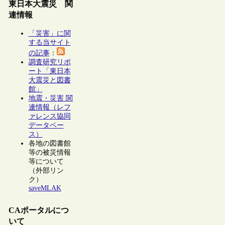
東日本大震災 関
連情報
「災害」に関
する当サイト
の記事
：
調査研究リポ
ート「東日本
大震災と図書
館」
地震・災害 関
連情報（レフ
ァレンス協同
データベー
ス）
各地の図書館
等の被災情報
等について
（外部リン
ク）
saveMLAK
CAポータルにつ
いて