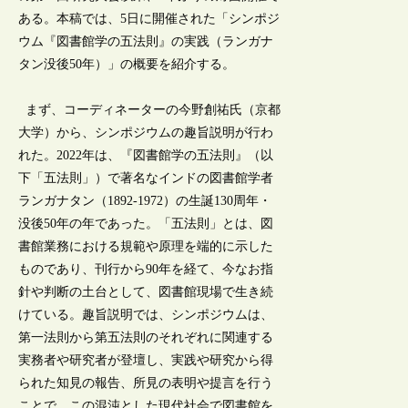
ある。本稿では、5日に開催された「シンポジ
ウム『図書館学の五法則』の実践（ランガナ
タン没後50年）」の概要を紹介する。
まず、コーディネーターの今野創祐氏（京都
大学）から、シンポジウムの趣旨説明が行わ
れた。2022年は、『図書館学の五法則』（以
下「五法則」）で著名なインドの図書館学者
ランガナタン（1892-1972）の生誕130周年・
没後50年の年であった。「五法則」とは、図
書館業務における規範や原理を端的に示した
ものであり、刊行から90年を経て、今なお指
針や判断の土台として、図書館現場で生き続
けている。趣旨説明では、シンポジウムは、
第一法則から第五法則のそれぞれに関連する
実務者や研究者が登壇し、実践や研究から得
られた知見の報告、所見の表明や提言を行う
ことで、この混沌とした現代社会で図書館を