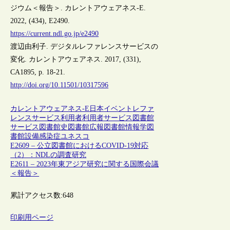
ジウム＜報告＞. カレントアウェアネス-E.
2022, (434), E2490.
https://current.ndl.go.jp/e2490
渡辺由利子. デジタルレファレンスサービスの
変化. カレントアウェアネス. 2017, (331),
CA1895, p. 18-21.
http://doi.org/10.11501/10317596
カレントアウェアネス-E
日本
イベント
レファ
レンスサービス
利用者
利用者サービス
図書館
サービス
図書館史
図書館広報
図書館情報学
図
書館設備
感染症
ユネスコ
E2609 – 公立図書館におけるCOVID-19対応
（2）：NDLの調査研究
E2611 – 2023年東アジア研究に関する国際会議
＜報告＞
累計アクセス数:
648
印刷用ページ