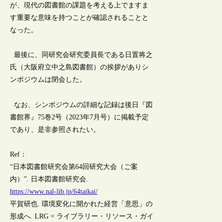
が、現代の図書館の課題を考える上でますま
す重要な意味を持つことが確認されることと
なった。
最後に、同研究会研究委員長である日置将之
氏（大阪府立中之島図書館）の挨拶がありシ
ンポジウムは閉会した。
なお、シンポジウムの詳細な記録は後日『図
書館界』75巻2号（2023年7月号）に掲載予定
であり、是非参照されたい。
Ref：
“日本図書館研究会第64回研究大会（ご案
内）”. 日本図書館研究会.
https://www.nal-lib.jp/64taikai/
平賀研也. 環境変化に開かれた経営「意思」の
形成へ. LRG = ライブラリー・リソース・ガイ