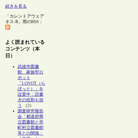
続きを見る
「カレントアウェア
ネス-R」用のRSS：
よく読まれている
コンテンツ（本
日）
武雄市図書
館、家族型ロ
ボット
「LOVOT（ら
ぼっと）」を
設置中：読書
犬の役割も担
う
（2）
調査研究報告
会「都道府県
立図書館と市
町村立図書館
等との関係：