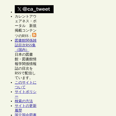
カレントアウ
ェアネス・ポ
ータル 新規
掲載コンテン
ツのRSS：
図書館関係雑
誌目次RSS集
（国内）
日本の図書
館・図書館情
報学関係情報
誌の目次を
RSSで配信し
ています。
このサイトに
ついて
サイトポリシ
ー
検索の方法
サイトの更新
履歴
国立国会図書