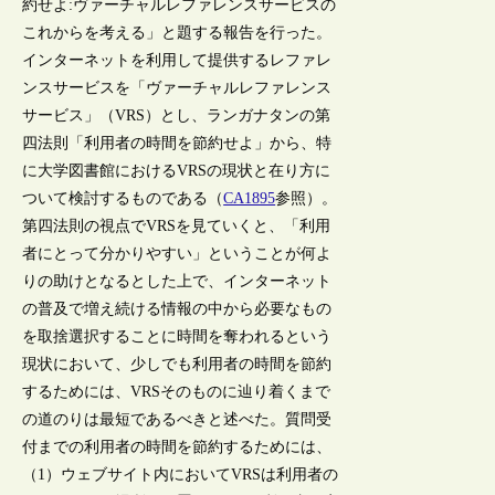
約せよ:ヴァーチャルレファレンスサービスの
これからを考える」と題する報告を行った。
インターネットを利用して提供するレファレ
ンスサービスを「ヴァーチャルレファレンス
サービス」（VRS）とし、ランガナタンの第
四法則「利用者の時間を節約せよ」から、特
に大学図書館におけるVRSの現状と在り方に
ついて検討するものである（
CA1895
参照）。
第四法則の視点でVRSを見ていくと、「利用
者にとって分かりやすい」ということが何よ
りの助けとなるとした上で、インターネット
の普及で増え続ける情報の中から必要なもの
を取捨選択することに時間を奪われるという
現状において、少しでも利用者の時間を節約
するためには、VRSそのものに辿り着くまで
の道のりは最短であるべきと述べた。質問受
付までの利用者の時間を節約するためには、
（1）ウェブサイト内においてVRSは利用者の