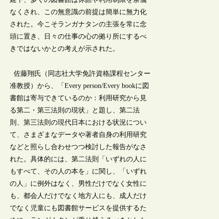
なくされ、この無意識の前提は簡単に無力化
された。今こそランガナタンの主張を常に念
頭に置き、日々の仕事の心の拠り所にするべ
きではないかとの考えが示された。
佐藤翔氏（同志社大学免許資格課程センター
准教授）から、「Every person/Every bookに図
書館は寄与できているのか：利用研究から見
る第二・第三法則の現状」と題し、第二法
則、第三法則の現代日本における状況につい
て、さまざまなデータや著者自身の利用研究
などと照らし合わせつつ検討した報告がなさ
れた。具体的には、第二法則「いずれの人に
もすべて、その人の本を」に関し、「いずれ
の人」に例外はなく、男性だけでなく女性に
も、都会人だけでなく地方人にも、成人だけ
でなく児童にも図書館サービスを提供するた