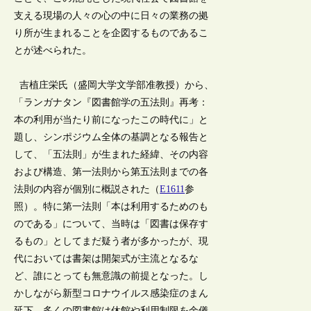
支える現場の人々の心の中に日々の業務の拠
り所が生まれることを企図するものであるこ
とが述べられた。
吉植庄栄氏（盛岡大学文学部准教授）から、
「ランガナタン『図書館学の五法則』再考：
本の利用が当たり前になったこの時代に」と
題し、シンポジウム全体の基調となる報告と
して、「五法則」が生まれた経緯、その内容
および構造、第一法則から第五法則までの各
法則の内容が個別に概説された（
E1611
参
照）。特に第一法則「本は利用するためのも
のである」について、当時は「図書は保存す
るもの」としてまだ疑う者が多かったが、現
代においては書架は開架式が主流となるな
ど、誰にとっても無意識の前提となった。し
かしながら新型コロナウイルス感染症のまん
延下、多くの図書館は休館や利用制限を余儀