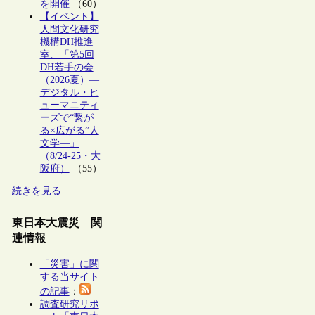
を開催
（60）
【イベント】
人間文化研究
機構DH推進
室、「第5回
DH若手の会
（2026夏）―
デジタル・ヒ
ューマニティ
ーズで“繋が
る×広がる”人
文学―」
（8/24-25・大
阪府）
（55）
続きを見る
東日本大震災 関
連情報
「災害」に関
する当サイト
の記事
：
調査研究リポ