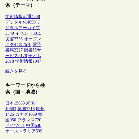
索（テーマ）
学術情報流通
4348
デジタル化
4099
デ
ジタルアーカイブ
3349
イベント
3015
災害
2755
オープン
アクセス
2678
電子
書籍
2227
図書館サ
ービス
2178
子ども
2018
学術情報
1947
続きを見る
キーワードから検
索（国・地域）
日本
19633
米国
10663
英国
3216
欧州
1426
カナダ
1069
韓
国
950
フランス
720
ドイツ
681
中国
638
オーストラリア
599