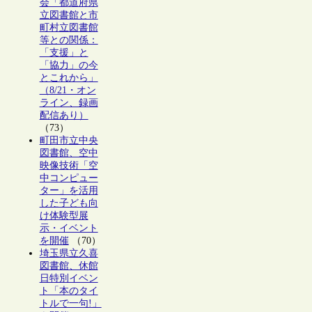
会「都道府県
立図書館と市
町村立図書館
等との関係：
「支援」と
「協力」の今
とこれから」
（8/21・オン
ライン、録画
配信あり）
（73）
町田市立中央
図書館、空中
映像技術「空
中コンピュー
ター」を活用
した子ども向
け体験型展
示・イベント
を開催
（70）
埼玉県立久喜
図書館、休館
日特別イベン
ト「本のタイ
トルで一句!」