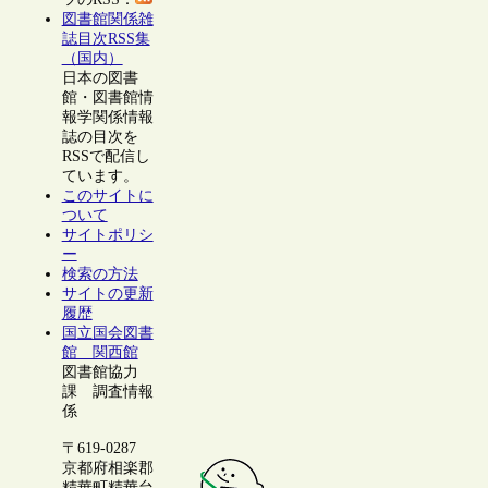
図書館関係雑
誌目次RSS集
（国内）
日本の図書
館・図書館情
報学関係情報
誌の目次を
RSSで配信し
ています。
このサイトに
ついて
サイトポリシ
ー
検索の方法
サイトの更新
履歴
国立国会図書
館 関西館
図書館協力
課 調査情報
係
〒619-0287
京都府相楽郡
精華町精華台