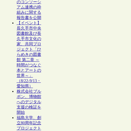
のコンソーシ
アム連携の枠
組みに関する
報告書を公開
【イベント】
長久手市中央
図書館及び長
久手市文化の
家、共同プロ
ジェクト「ひ
らめきの図書
館 第二章 ～
時間がつなぐ
本とアートの
世界～」
（8/22-9/13・
愛知県）
株式会社ブル
ボン、博物館
へのデジタル
支援の検証を
開始
福島大学、創
立80周年記念
プロジェクト