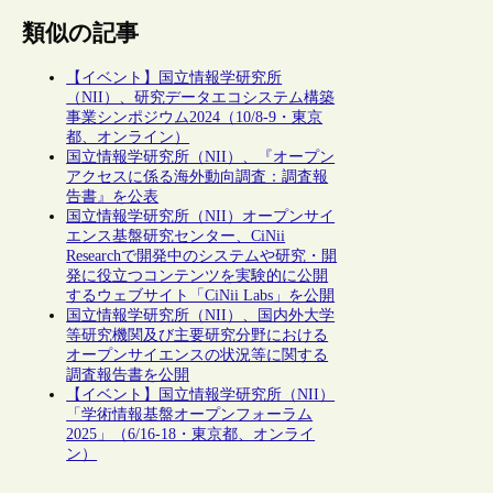
類似の記事
【イベント】国立情報学研究所
（NII）、研究データエコシステム構築
事業シンポジウム2024（10/8-9・東京
都、オンライン）
国立情報学研究所（NII）、『オープン
アクセスに係る海外動向調査：調査報
告書』を公表
国立情報学研究所（NII）オープンサイ
エンス基盤研究センター、CiNii
Researchで開発中のシステムや研究・開
発に役立つコンテンツを実験的に公開
するウェブサイト「CiNii Labs」を公開
国立情報学研究所（NII）、国内外大学
等研究機関及び主要研究分野における
オープンサイエンスの状況等に関する
調査報告書を公開
【イベント】国立情報学研究所（NII）
「学術情報基盤オープンフォーラム
2025」（6/16-18・東京都、オンライ
ン）