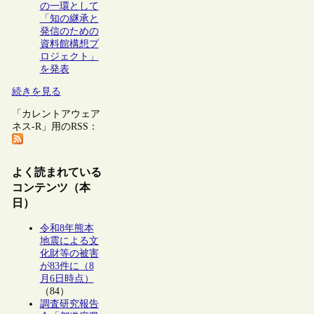
の一環として
「知の継承と
発信のための
資料館構想プ
ロジェクト」
を発表
続きを見る
「カレントアウェア
ネス-R」用のRSS：
よく読まれている
コンテンツ（本
日）
令和8年熊本
地震による文
化財等の被害
が83件に（8
月6日時点）
（84）
調査研究報告