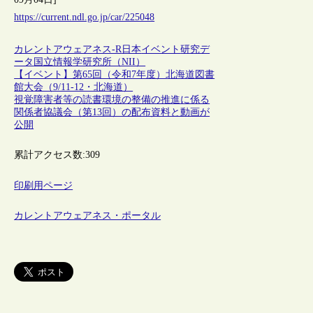
https://current.ndl.go.jp/car/225048
カレントアウェアネス-R
日本
イベント
研究デ
ータ
国立情報学研究所（NII）
【イベント】第65回（令和7年度）北海道図書
館大会（9/11-12・北海道）
視覚障害者等の読書環境の整備の推進に係る
関係者協議会（第13回）の配布資料と動画が
公開
累計アクセス数:
309
印刷用ページ
カレントアウェアネス・ポータル