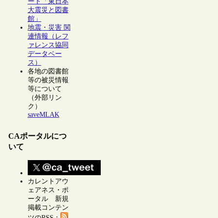
ート「東日本
大震災と図書
館」
地震・災害 関
連情報（レフ
ァレンス協同
データベー
ス）
各地の図書館
等の被災情報
等について
（外部リン
ク）
saveMLAK
CAポータルにつ
いて
カレントアウ
ェアネス・ポ
ータル 新規
掲載コンテン
ツのRSS：