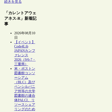
続きを見る
「カレントアウェ
アネス-R」新着記
事
2026年08月10
日
【イベント】
Code4Lib
JAPANカンフ
ァレンス
2026（9/6-7・
三重県）
米・ボストン
図書館コンソ
ーシアム
（BLC）及び
ペンシルバニ
ア州等の大学
図書館の連合
体PALCI、リ
ソースシェア
リングのため