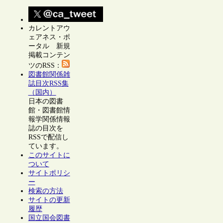
カレントアウ
ェアネス・ポ
ータル 新規
掲載コンテン
ツのRSS：
図書館関係雑
誌目次RSS集
（国内）
日本の図書
館・図書館情
報学関係情報
誌の目次を
RSSで配信し
ています。
このサイトに
ついて
サイトポリシ
ー
検索の方法
サイトの更新
履歴
国立国会図書