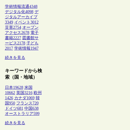
学術情報流通
4348
デジタル化
4098
デ
ジタルアーカイブ
3349
イベント
3012
災害
2754
オープン
アクセス
2678
電子
書籍
2227
図書館サ
ービス
2178
子ども
2017
学術情報
1947
続きを見る
キーワードから検
索（国・地域）
日本
19628
米国
10662
英国
3216
欧州
1426
カナダ
1069
韓
国
950
フランス
720
ドイツ
681
中国
638
オーストラリア
599
続きを見る