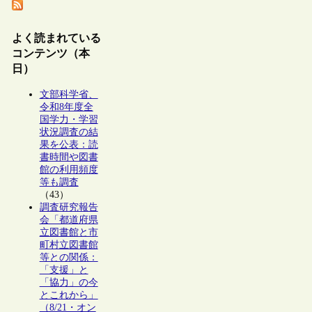
よく読まれている
コンテンツ（本
日）
文部科学省、
令和8年度全
国学力・学習
状況調査の結
果を公表：読
書時間や図書
館の利用頻度
等も調査
（43）
調査研究報告
会「都道府県
立図書館と市
町村立図書館
等との関係：
「支援」と
「協力」の今
とこれから」
（8/21・オン