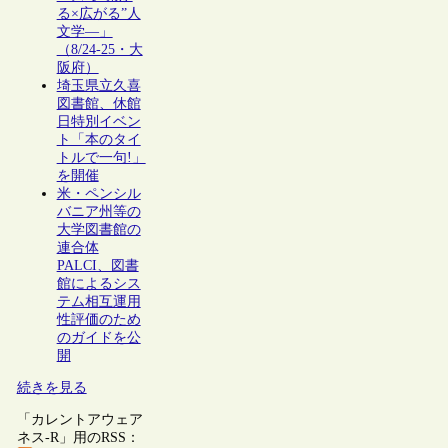
る×広がる”人
文学―」
（8/24-25・大
阪府）
埼玉県立久喜
図書館、休館
日特別イベン
ト「本のタイ
トルで一句!」
を開催
米・ペンシル
バニア州等の
大学図書館の
連合体
PALCI、図書
館によるシス
テム相互運用
性評価のため
のガイドを公
開
続きを見る
「カレントアウェア
ネス-R」用のRSS：