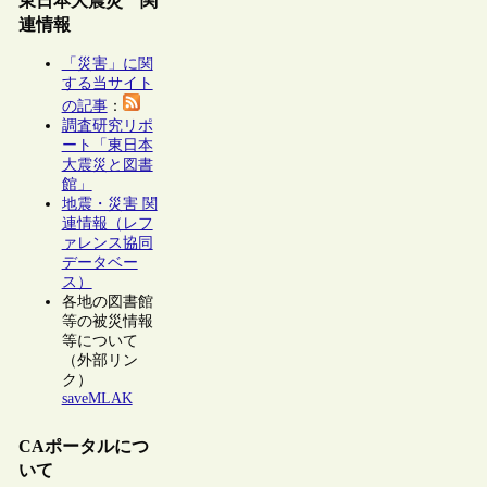
東日本大震災 関
連情報
「災害」に関
する当サイト
の記事
：
調査研究リポ
ート「東日本
大震災と図書
館」
地震・災害 関
連情報（レフ
ァレンス協同
データベー
ス）
各地の図書館
等の被災情報
等について
（外部リン
ク）
saveMLAK
CAポータルにつ
いて