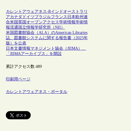
カレントアウェアネス-R
インド
オーストラリ
ア
カナダ
ドイツ
ブラジル
フランス
日本
欧州連
合
米国
英国
オープンアクセス
学術情報
学術情
報流通
国立情報学研究所（NII）
米国図書館協会（ALA）のAmerican Libraries
誌、図書館システムに関する報告書（2025年
版）を公表
日本文書情報マネジメント協会（JIIMA）、
「JIIMAアーカイブス」を開設
累計アクセス数:
489
印刷用ページ
カレントアウェアネス・ポータル