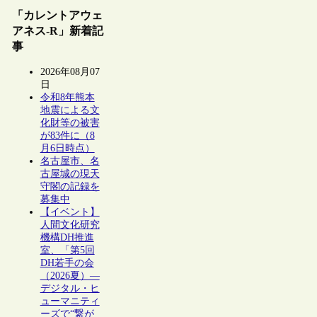
「カレントアウェ
アネス-R」新着記
事
2026年08月07
日
令和8年熊本
地震による文
化財等の被害
が83件に（8
月6日時点）
名古屋市、名
古屋城の現天
守閣の記録を
募集中
【イベント】
人間文化研究
機構DH推進
室、「第5回
DH若手の会
（2026夏）―
デジタル・ヒ
ューマニティ
ーズで“繋が