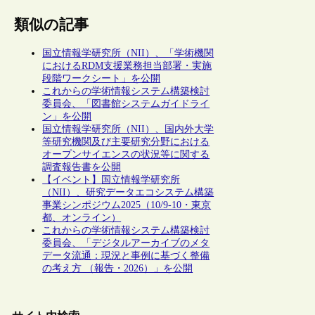
類似の記事
国立情報学研究所（NII）、「学術機関
におけるRDM支援業務担当部署・実施
段階ワークシート」を公開
これからの学術情報システム構築検討
委員会、「図書館システムガイドライ
ン」を公開
国立情報学研究所（NII）、国内外大学
等研究機関及び主要研究分野における
オープンサイエンスの状況等に関する
調査報告書を公開
【イベント】国立情報学研究所
（NII）、研究データエコシステム構築
事業シンポジウム2025（10/9-10・東京
都、オンライン）
これからの学術情報システム構築検討
委員会、「デジタルアーカイブのメタ
データ流通：現況と事例に基づく整備
の考え方 （報告・2026）」を公開