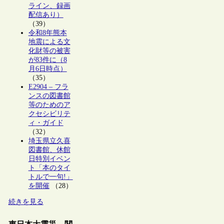
ライン、録画
配信あり）
（39）
令和8年熊本
地震による文
化財等の被害
が83件に（8
月6日時点）
（35）
E2904 – フラ
ンスの図書館
等のためのア
クセシビリテ
ィ・ガイド
（32）
埼玉県立久喜
図書館、休館
日特別イベン
ト「本のタイ
トルで一句!」
を開催
（28）
続きを見る