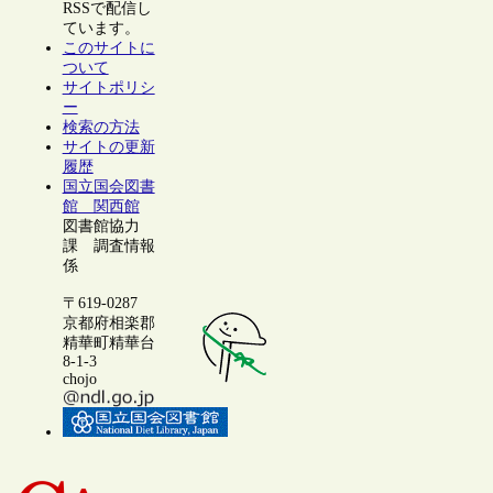
RSSで配信し
ています。
このサイトに
ついて
サイトポリシ
ー
検索の方法
サイトの更新
履歴
国立国会図書
館 関西館
図書館協力
課 調査情報
係
〒619-0287
京都府相楽郡
精華町精華台
8-1-3
chojo