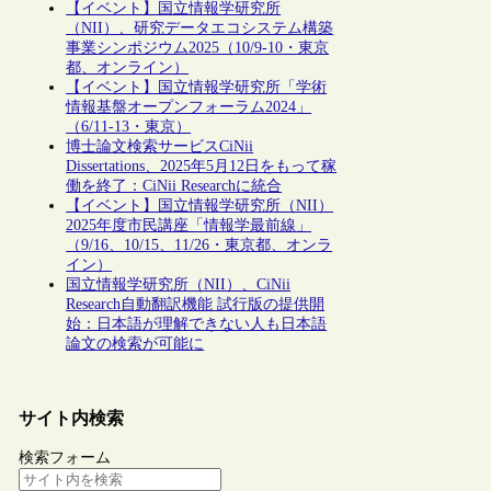
【イベント】国立情報学研究所
（NII）、研究データエコシステム構築
事業シンポジウム2025（10/9-10・東京
都、オンライン）
【イベント】国立情報学研究所「学術
情報基盤オープンフォーラム2024」
（6/11-13・東京）
博士論文検索サービスCiNii
Dissertations、2025年5月12日をもって稼
働を終了：CiNii Researchに統合
【イベント】国立情報学研究所（NII）
2025年度市民講座「情報学最前線」
（9/16、10/15、11/26・東京都、オンラ
イン）
国立情報学研究所（NII）、CiNii
Research自動翻訳機能 試行版の提供開
始：日本語が理解できない人も日本語
論文の検索が可能に
サイト内検索
検索フォーム