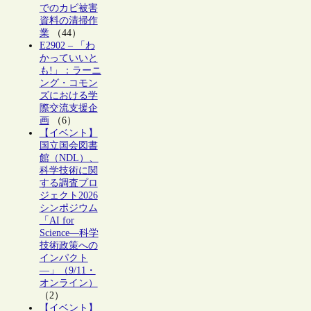
でのカビ被害
資料の清掃作
業
（44）
E2902 – 「わ
かっていいと
も!」：ラーニ
ング・コモン
ズにおける学
際交流支援企
画
（6）
【イベント】
国立国会図書
館（NDL）、
科学技術に関
する調査プロ
ジェクト2026
シンポジウム
「AI for
Science―科学
技術政策への
インパクト
―」（9/11・
オンライン）
（2）
【イベント】