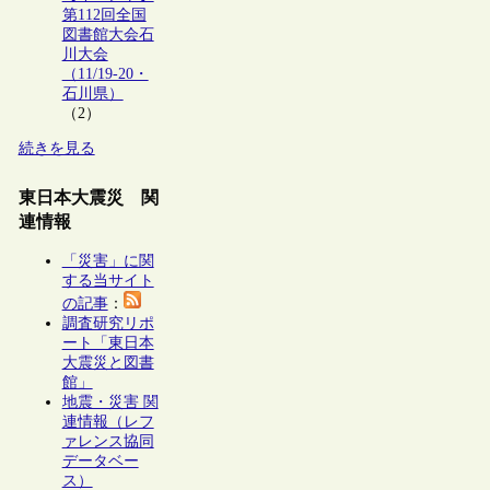
第112回全国
図書館大会石
川大会
（11/19-20・
石川県）
（2）
続きを見る
東日本大震災 関
連情報
「災害」に関
する当サイト
の記事
：
調査研究リポ
ート「東日本
大震災と図書
館」
地震・災害 関
連情報（レフ
ァレンス協同
データベー
ス）