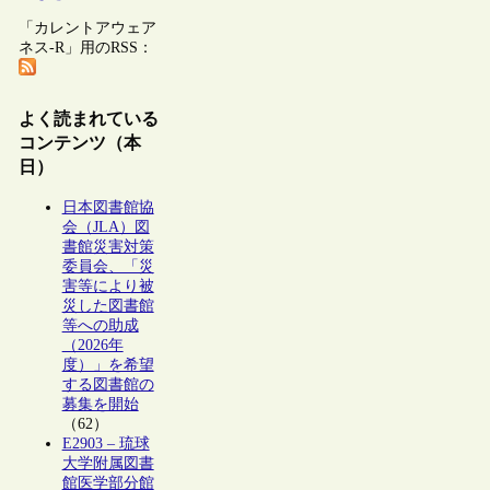
「カレントアウェア
ネス-R」用のRSS：
よく読まれている
コンテンツ（本
日）
日本図書館協
会（JLA）図
書館災害対策
委員会、「災
害等により被
災した図書館
等への助成
（2026年
度）」を希望
する図書館の
募集を開始
（62）
E2903 – 琉球
大学附属図書
館医学部分館