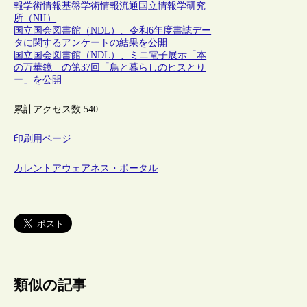
報
学術情報基盤
学術情報流通
国立情報学研究
所（NII）
国立国会図書館（NDL）、令和6年度書誌デー
タに関するアンケートの結果を公開
国立国会図書館（NDL）、ミニ電子展示「本
の万華鏡」の第37回「鳥と暮らしのヒスとり
ー」を公開
累計アクセス数:
540
印刷用ページ
カレントアウェアネス・ポータル
類似の記事