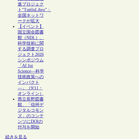
進プロジェク
ト“TuttInLibro”：
全国ネットワ
ークが拡大
【イベント】
国立国会図書
館（NDL）、
科学技術に関
する調査プロ
ジェクト2026
シンポジウム
「AI for
Science―科学
技術政策への
インパクト
―」（9/11・
オンライン）
県立長野図書
館、「信州デ
ジタルコモン
ズ」のコンテ
ンツにDOIの
付与を開始
続きを見る