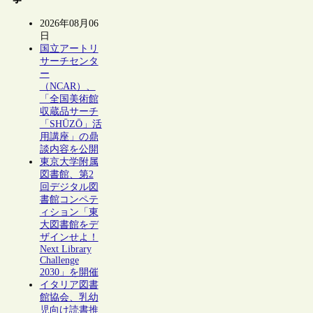
2026年08月06
日
国立アートリ
サーチセンタ
ー
（NCAR）、
「全国美術館
収蔵品サーチ
「SHŪZŌ」活
用講座」の鼎
談内容を公開
東京大学附属
図書館、第2
回デジタル図
書館コンペテ
ィション「東
大図書館をデ
ザインせよ！
Next Library
Challenge
2030」を開催
イタリア図書
館協会、乳幼
児向け読書推