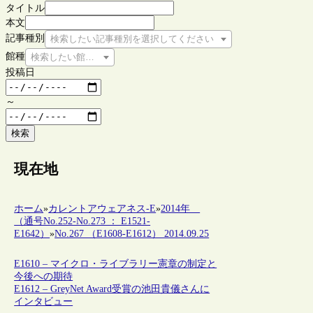
タイトル
本文
記事種別
検索したい記事種別を選択してください
館種
検索したい館種を選択してください
投稿日
～
検索
現在地
ホーム
»
カレントアウェアネス-E
»
2014年
（通号No.252-No.273 ： E1521-
E1642）
»
No.267 （E1608-E1612） 2014.09.25
E1610 – マイクロ・ライブラリー憲章の制定と
今後への期待
E1612 – GreyNet Award受賞の池田貴儀さんに
インタビュー