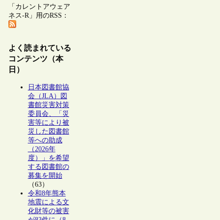
「カレントアウェア
ネス-R」用のRSS：
よく読まれている
コンテンツ（本
日）
日本図書館協
会（JLA）図
書館災害対策
委員会、「災
害等により被
災した図書館
等への助成
（2026年
度）」を希望
する図書館の
募集を開始
（63）
令和8年熊本
地震による文
化財等の被害
が83件に（8