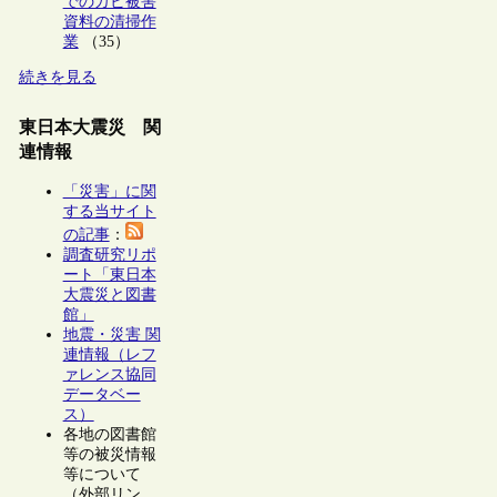
でのカビ被害
資料の清掃作
業
（35）
続きを見る
東日本大震災 関
連情報
「災害」に関
する当サイト
の記事
：
調査研究リポ
ート「東日本
大震災と図書
館」
地震・災害 関
連情報（レフ
ァレンス協同
データベー
ス）
各地の図書館
等の被災情報
等について
（外部リン