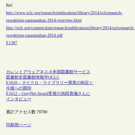
Ref:
http://www.oclc.org/research/publications/library/2014/oclcresearch-
reordering-ranganathan-2014-overview.html
http://oclc.org/content/dam/research/publications/library/2014/oclcresearch-
reordering-ranganathan-2014.pdf
E1387
カレントアウェアネス-E
米国
図書館サービス
図書館史
図書館情報学
OCLC
E1610 – マイクロ・ライブラリー憲章の制定と
今後への期待
E1612 – GreyNet Award受賞の池田貴儀さんに
インタビュー
累計アクセス数:
78780
印刷用ページ