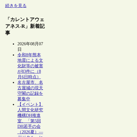
続きを見る
「カレントアウェ
アネス-R」新着記
事
2026年08月07
日
令和8年熊本
地震による文
化財等の被害
が83件に（8
月6日時点）
名古屋市、名
古屋城の現天
守閣の記録を
募集中
【イベント】
人間文化研究
機構DH推進
室、「第5回
DH若手の会
（2026夏）―