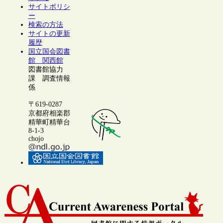
サイトポリシ
ー
検索の方法
サイトの更新
履歴
国立国会図書
館 関西館
図書館協力
課 調査情報
係
〒619-0287
京都府相楽郡
精華町精華台
8-1-3
chojo