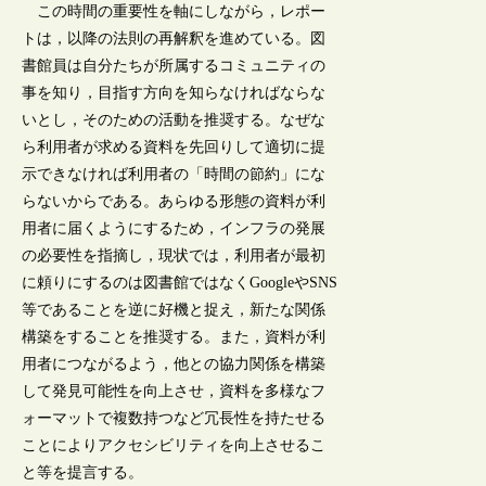
この時間の重要性を軸にしながら，レポー
トは，以降の法則の再解釈を進めている。図
書館員は自分たちが所属するコミュニティの
事を知り，目指す方向を知らなければならな
いとし，そのための活動を推奨する。なぜな
ら利用者が求める資料を先回りして適切に提
示できなければ利用者の「時間の節約」にな
らないからである。あらゆる形態の資料が利
用者に届くようにするため，インフラの発展
の必要性を指摘し，現状では，利用者が最初
に頼りにするのは図書館ではなくGoogleやSNS
等であることを逆に好機と捉え，新たな関係
構築をすることを推奨する。また，資料が利
用者につながるよう，他との協力関係を構築
して発見可能性を向上させ，資料を多様なフ
ォーマットで複数持つなど冗長性を持たせる
ことによりアクセシビリティを向上させるこ
と等を提言する。