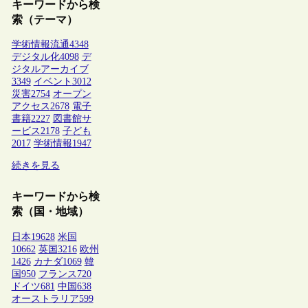
キーワードから検
索（テーマ）
学術情報流通
4348
デジタル化
4098
デ
ジタルアーカイブ
3349
イベント
3012
災害
2754
オープン
アクセス
2678
電子
書籍
2227
図書館サ
ービス
2178
子ども
2017
学術情報
1947
続きを見る
キーワードから検
索（国・地域）
日本
19628
米国
10662
英国
3216
欧州
1426
カナダ
1069
韓
国
950
フランス
720
ドイツ
681
中国
638
オーストラリア
599