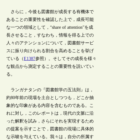
さらに，今後も図書館が成長する有機体で
あることの重要性を確認した上で，成長可能
な一つの領域として，“share of attention”を成
長させること，すなわち，情報を得る上での
人々のアテンションについて，図書館サービ
スに振り向けられる割合を高めることを挙げ
ている（
E1387
参照）。そしてその成長を様々
な観点から測定することの重要性を説いてい
る。
ランガナタンの『図書館学の五法則』は，
約80年前の現場を土台としつつも，どこか抽
象的な印象がある内容を含むものである。こ
れに対し，このレポートは，現代の文脈に沿
った解釈を試み，さらにそれを実現するため
の提案を示すことで，図書館の現場に具体的
な示唆を与えている。我々は，自分の所属す