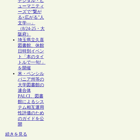
デジタル・ヒ
ューマニティ
ーズで“繋が
る×広がる”人
文学―」
（8/24-25・大
阪府）
埼玉県立久喜
図書館、休館
日特別イベン
ト「本のタイ
トルで一句!」
を開催
米・ペンシル
バニア州等の
大学図書館の
連合体
PALCI、図書
館によるシス
テム相互運用
性評価のため
のガイドを公
開
続きを見る