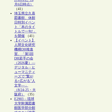
月6日時点）
（41）
埼玉県立久喜
図書館、休館
日特別イベン
ト「本のタイ
トルで一句!」
を開催
（41）
【イベント】
人間文化研究
機構DH推進
室、「第5回
DH若手の会
（2026夏）―
デジタル・ヒ
ューマニティ
ーズで“繋が
る×広がる”人
文学―」
（8/24-25・大
阪府）
（35）
E2903 – 琉球
大学附属図書
館医学部分館