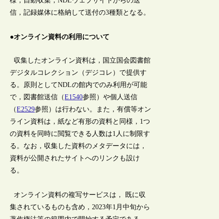
様，自動収集，NDLウェブサイトからの送
信，記録媒体に格納して送付の3種類となる。
●オンライン資料の利用について
収集したオンライン資料は，国立国会図書館
デジタルコレクション（デジコレ）で提供す
る。原則としてNDLの館内でのみ利用が可能
で，図書館送信（
E1540
参照）や個人送信
（
E2529
参照）は行わない。また，有償等オン
ライン資料は，紙など有形の資料と同様，1つ
の資料を同時に閲覧できる人数は1人に制限す
る。なお，収集した資料のメタデータには，
資料が公開されたサイトへのリンクも設け
る。
オンライン資料の複写サービスは， 既に収
集されているものも含め，2023年1月中旬から