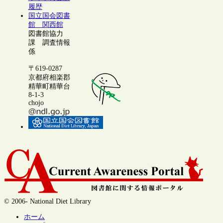
履歴
国立国会図書
館 関西館
図書館協力
課 調査情報
係
〒619-0287
京都府相楽郡
精華町精華台
8-1-3
chojo
© 2006- National Diet Library
ホーム