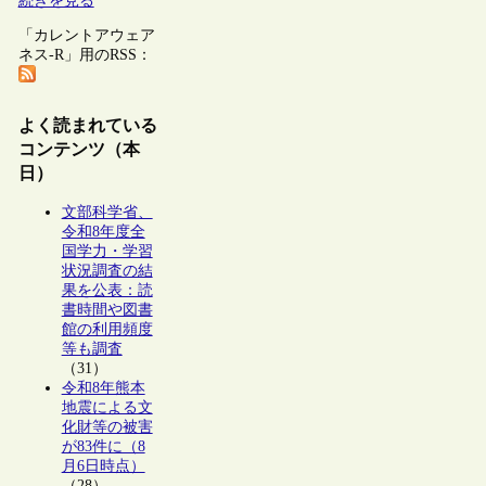
続きを見る
「カレントアウェア
ネス-R」用のRSS：
よく読まれている
コンテンツ（本
日）
文部科学省、
令和8年度全
国学力・学習
状況調査の結
果を公表：読
書時間や図書
館の利用頻度
等も調査
（31）
令和8年熊本
地震による文
化財等の被害
が83件に（8
月6日時点）
（28）