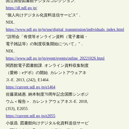
国立国会図書館デジタルコレクション.
https://dl.ndl.go.jp/
“個人向けデジタル化資料送信サービス”．
NDL.
https://www.ndl.go.jp/jp/use/digital_transmission/individuals_index.html
“説明会「有償等オンライン資料（電子書籍・
電子雑誌等）の制度収集開始について」”．
NDL.
https://www.ndl.go.jp/jp/event/events/online_20221026.html
関西館電子図書館課. オンライン資料収集制度
（愛称：eデポ）の開始. カレントアウェアネ
ス-E. 2013, (242), E1464.
https://current.ndl.go.jp/e1464
佐藤菜緒惠. 納本制度70周年記念国際シンポジ
ウム＜報告＞. カレントアウェアネス-E. 2018,
(353), E2055.
https://current.ndl.go.jp/e2055
小坂昌. 図書館向けデジタル化資料送信サービ