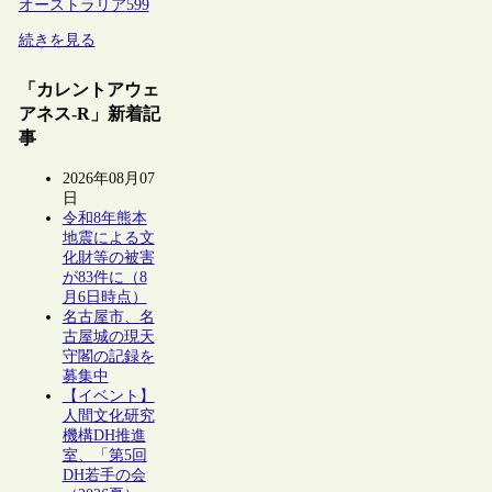
オーストラリア
599
続きを見る
「カレントアウェ
アネス-R」新着記
事
2026年08月07
日
令和8年熊本
地震による文
化財等の被害
が83件に（8
月6日時点）
名古屋市、名
古屋城の現天
守閣の記録を
募集中
【イベント】
人間文化研究
機構DH推進
室、「第5回
DH若手の会