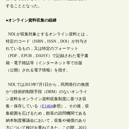
することとなった。
●オンライン資料収集の経緯
NDLが収集対象とするオンライン資料とは，
特定のコード（ISBN，ISSN，DOI）が付与さ
れているもの，又は特定のフォーマット
（PDF，EPUB，DAISY）で記録された電子書
籍・電子雑誌等（インターネット等で出版
（公開）される電子情報）を指す。
NDLでは2013年7月1日から，民間発行の無償
かつ技術的制限手段（DRM）のないオンライ
ン資料をオンライン資料収集制度に基づき収
集・保存している（
E1464
参照）。その後，収
集範囲を広げるため，館長の諮問機関である
納本制度審議会において，収集や補償のあり
方について検討を重ねてきた。この間，2015