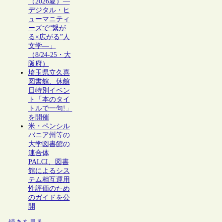
（2026夏）―
デジタル・ヒ
ューマニティ
ーズで“繋が
る×広がる”人
文学―」
（8/24-25・大
阪府）
埼玉県立久喜
図書館、休館
日特別イベン
ト「本のタイ
トルで一句!」
を開催
米・ペンシル
バニア州等の
大学図書館の
連合体
PALCI、図書
館によるシス
テム相互運用
性評価のため
のガイドを公
開