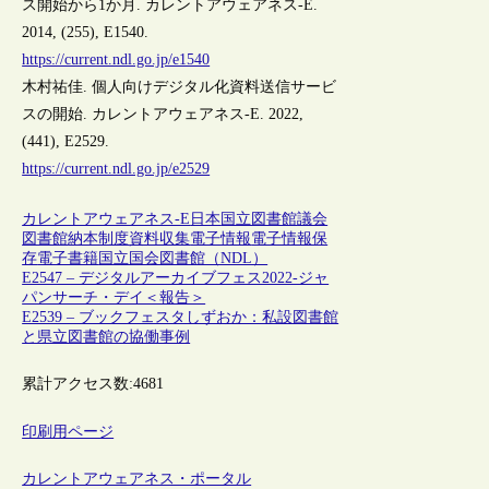
ス開始から1か月. カレントアウェアネス-E.
2014, (255), E1540.
https://current.ndl.go.jp/e1540
木村祐佳. 個人向けデジタル化資料送信サービ
スの開始. カレントアウェアネス-E. 2022,
(441), E2529.
https://current.ndl.go.jp/e2529
カレントアウェアネス-E
日本
国立図書館
議会
図書館
納本制度
資料収集
電子情報
電子情報保
存
電子書籍
国立国会図書館（NDL）
E2547 – デジタルアーカイブフェス2022-ジャ
パンサーチ・デイ＜報告＞
E2539 – ブックフェスタしずおか：私設図書館
と県立図書館の協働事例
累計アクセス数:
4681
印刷用ページ
カレントアウェアネス・ポータル