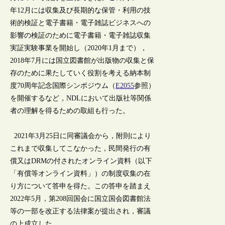
年12月には収集及び長期的な保管・利用の技
術的検証と電子書籍・電子雑誌ビジネスへの
影響の検証のために電子書籍・電子雑誌収集
実証実験事業を開始し（2020年1月まで），
2018年7月には国立図書館が出版物の収集と保
存のために果たしていく役割を考える納本制
度70周年記念国際シンポジウム（
E2055
参照）
を開催するなど，NDLにおいて出版社等関係
者の理解を得るための取組も行った。
2021年3月25日に同審議会から，附則により
これまで収集してこなかった，民間発行の有
償又はDRMの付されたオンライン資料（以下
「有償等オンライン資料」）の制度収集の在
り方について答申を得た。この答申を踏まえ
2022年5月，第208回国会に国立国会図書館法
等の一部を改正する法律案が提出され，審議
の上成立した。