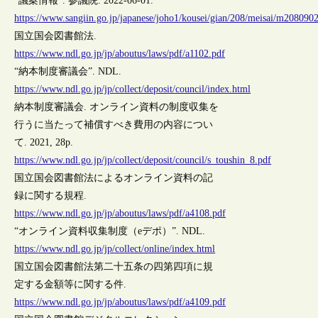
“議案情報”. 参議院. 2022-06-01.
https://www.sangiin.go.jp/japanese/joho1/kousei/gian/208/meisai/m20809
国立国会図書館法.
https://www.ndl.go.jp/jp/aboutus/laws/pdf/a1102.pdf
“納本制度審議会”. NDL.
https://www.ndl.go.jp/jp/collect/deposit/council/index.html
納本制度審議会. オンライン資料の制度収集を
行うに当たって補償すべき費用の内容につい
て. 2021, 28p.
https://www.ndl.go.jp/jp/collect/deposit/council/s_toushin_8.pdf
国立国会図書館法によるオンライン資料の記
録に関する規程.
https://www.ndl.go.jp/jp/aboutus/laws/pdf/a4108.pdf
“オンライン資料収集制度（eデポ）”. NDL.
https://www.ndl.go.jp/jp/collect/online/index.html
国立国会図書館法第二十五条の四第四項に規
定する金額等に関する件.
https://www.ndl.go.jp/jp/aboutus/laws/pdf/a4109.pdf