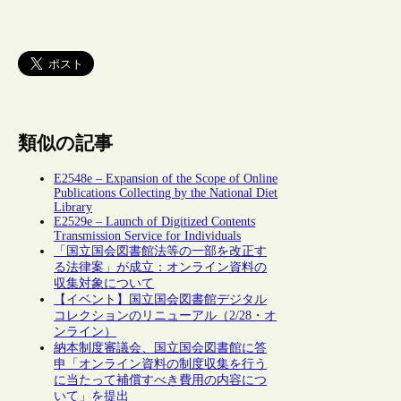
類似の記事
E2548e – Expansion of the Scope of Online
Publications Collecting by the National Diet
Library
E2529e – Launch of Digitized Contents
Transmission Service for Individuals
「国立国会図書館法等の一部を改正す
る法律案」が成立：オンライン資料の
収集対象について
【イベント】国立国会図書館デジタル
コレクションのリニューアル（2/28・オ
ンライン）
納本制度審議会、国立国会図書館に答
申「オンライン資料の制度収集を行う
に当たって補償すべき費用の内容につ
いて」を提出