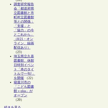
調査研究報告
会「都道府県
立図書館と市
町村立図書館
等との関係：
「支援」と
「協力」の今
とこれから」
（8/21・オン
ライン、録画
配信あり）
（23）
埼玉県立久喜
図書館、休館
日特別イベン
ト「本のタイ
トルで一句!」
を開催
（22）
寝屋川市の
「こども図書
館＋plus」が
オープン
（20）
続きを見る