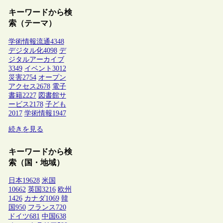
キーワードから検
索（テーマ）
学術情報流通
4348
デジタル化
4098
デ
ジタルアーカイブ
3349
イベント
3012
災害
2754
オープン
アクセス
2678
電子
書籍
2227
図書館サ
ービス
2178
子ども
2017
学術情報
1947
続きを見る
キーワードから検
索（国・地域）
日本
19628
米国
10662
英国
3216
欧州
1426
カナダ
1069
韓
国
950
フランス
720
ドイツ
681
中国
638