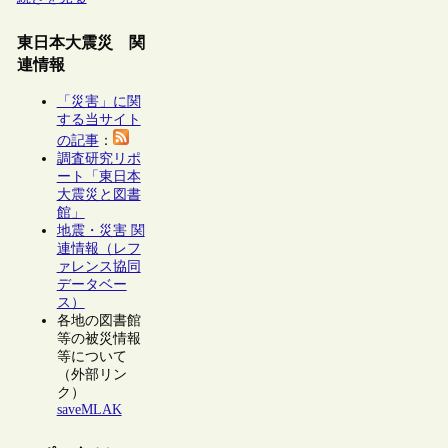
東日本大震災 関
連情報
「災害」に関
する当サイト
の記事
：
調査研究リポ
ート「東日本
大震災と図書
館」
地震・災害 関
連情報（レフ
ァレンス協同
データベー
ス）
各地の図書館
等の被災情報
等について
（外部リン
ク）
saveMLAK