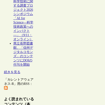
科学技術に関
する調査プロ
ジェクト2026
シンポジウム
「AI for
Science―科学
技術政策への
インパクト
―」（9/11・
オンライン）
県立長野図書
館、「信州デ
ジタルコモン
ズ」のコンテ
ンツにDOIの
付与を開始
続きを見る
「カレントアウェア
ネス-R」用のRSS：
よく読まれている
コンテンツ（本