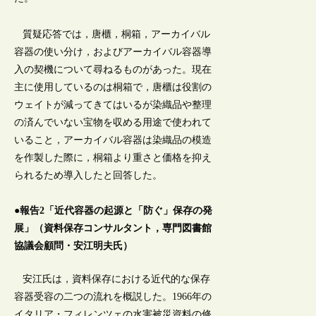
質疑応答では，唐櫃，桐箱，アーカイバル
容器の使い分け，およびアーカイバル容器導
入の契機について尋ねるものがあった。現在
主に使用しているのは桐箱で，唐櫃は役割の
ウェイトが減ってきてはいるが染織品や整理
の済んでいない宝物を収める用途で使われて
いること，アーカイバル容器は染織品の模造
を作製した際に，桐箱より重さと価格を抑え
られるため導入したと回答した。
●報告2「近代容器の起源と「防ぐ」保存の発
展」（資料保存コンサルタント，専門図書館
協議会顧問・安江明夫氏）
安江氏は，資料保存における近代的な保存
容器受容の二つの流れを概説した。1966年の
イタリア・フィレンツェの水害被災資料の修