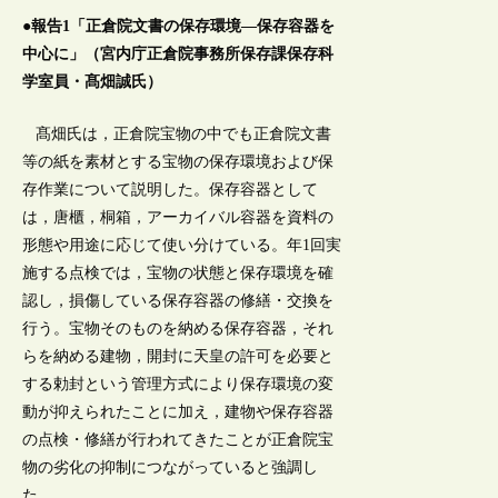
●報告1「正倉院文書の保存環境―保存容器を
中心に」（宮内庁正倉院事務所保存課保存科
学室員・髙畑誠氏）
髙畑氏は，正倉院宝物の中でも正倉院文書
等の紙を素材とする宝物の保存環境および保
存作業について説明した。保存容器として
は，唐櫃，桐箱，アーカイバル容器を資料の
形態や用途に応じて使い分けている。年1回実
施する点検では，宝物の状態と保存環境を確
認し，損傷している保存容器の修繕・交換を
行う。宝物そのものを納める保存容器，それ
らを納める建物，開封に天皇の許可を必要と
する勅封という管理方式により保存環境の変
動が抑えられたことに加え，建物や保存容器
の点検・修繕が行われてきたことが正倉院宝
物の劣化の抑制につながっていると強調し
た。