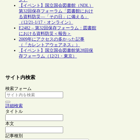
【イベント】国立国会図書館（NDL）
第32回保存フォーラム「図書館におけ
る資料防災―「その日」に備える」
（12/21-1/17・オンライン）
E2482 – 第32回保存フォーラム：図書館
における資料防災＜報告＞
2009年にアクセスの多かった記事
（『カレントアウェアネス』）
【イベント】国立国会図書館第28回保
存フォーラム（12/21・東京）
サイト内検索
検索フォーム
詳細検索
タイトル
本文
記事種別