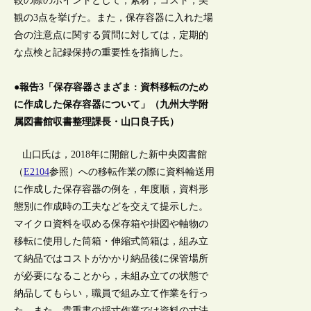
較の際のポイントとして，素材，コスト，美
観の3点を挙げた。また，保存容器に入れた場
合の注意点に関する質問に対しては，定期的
な点検と記録保持の重要性を指摘した。
●報告3「保存容器さまざま : 資料移転のため
に作成した保存容器について」（九州大学附
属図書館収書整理課長・山口良子氏）
山口氏は，2018年に開館した新中央図書館
（
E2104
参照）への移転作業の際に資料輸送用
に作成した保存容器の例を，年度順，資料形
態別に作成時の工夫などを交えて提示した。
マイクロ資料を収める保存箱や掛図や軸物の
移転に使用した筒箱・伸縮式筒箱は，組み立
て納品ではコストがかかり納品後に保管場所
が必要になることから，未組み立ての状態で
納品してもらい，職員で組み立て作業を行っ
た。また，貴重書の採寸作業では資料の寸法