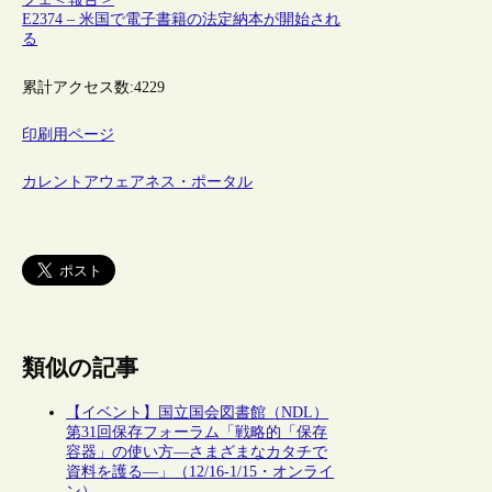
E2374 – 米国で電子書籍の法定納本が開始され
る
累計アクセス数:
4229
印刷用ページ
カレントアウェアネス・ポータル
類似の記事
【イベント】国立国会図書館（NDL）
第31回保存フォーラム「戦略的「保存
容器」の使い方―さまざまなカタチで
資料を護る―」（12/16-1/15・オンライ
ン）