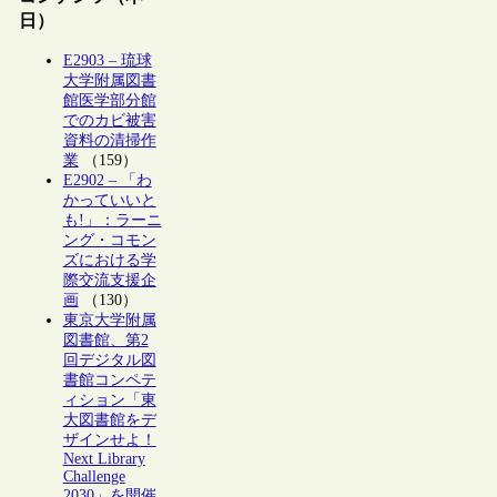
日）
E2903 – 琉球
大学附属図書
館医学部分館
でのカビ被害
資料の清掃作
業
（159）
E2902 – 「わ
かっていいと
も!」：ラーニ
ング・コモン
ズにおける学
際交流支援企
画
（130）
東京大学附属
図書館、第2
回デジタル図
書館コンペテ
ィション「東
大図書館をデ
ザインせよ！
Next Library
Challenge
2030」を開催