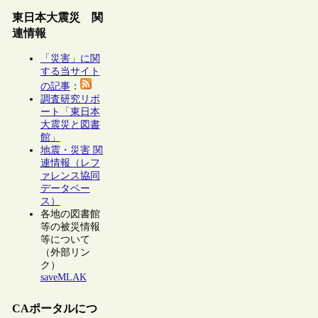
東日本大震災 関
連情報
「災害」に関
する当サイト
の記事
：
調査研究リポ
ート「東日本
大震災と図書
館」
地震・災害 関
連情報（レフ
ァレンス協同
データベー
ス）
各地の図書館
等の被災情報
等について
（外部リン
ク）
saveMLAK
CAポータルにつ