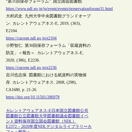
“第31回保存フォーラム”. 国立国会図書館.
https://www.ndl.go.jp/jp/event/events/preservationforum31.html
大村武史. 九州大学中央図書館グランドオープ
ン. カレントアウェアネス-E, 2019, (363),
E2104.
https://current.ndl.go.jp/e2104
小野智仁. 第30回保存フォーラム「収蔵資料の
防災」＜報告＞. カレントアウェアネス-E,
2020, (386), E2236.
https://current.ndl.go.jp/e2236
吉川也志保. 図書館における紙資料の実物保
存. カレントアウェアネス. 2008, (298),
CA1680, p. 21-26.
https://doi.org/10.11501/286978
カレントアウェアネス-E
日本
国立図書館
公共
図書館
公立図書館
大学図書館
議会図書館
イベ
ント
資料保存
国立国会図書館（NDL）
E2372 – 2020年度NDLデジタルライブラリーカ
フェ＜報告＞