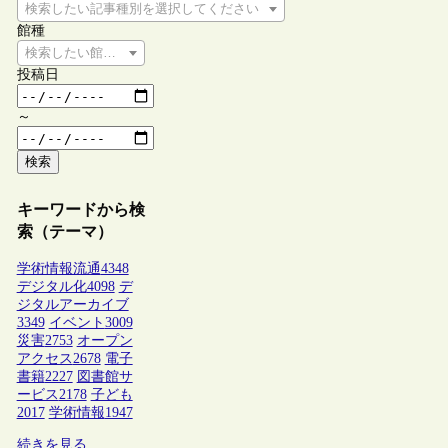
検索したい記事種別を選択してください
館種
検索したい館種を選択してください
投稿日
～
検索
キーワードから検
索（テーマ）
学術情報流通
4348
デジタル化
4098
デ
ジタルアーカイブ
3349
イベント
3009
災害
2753
オープン
アクセス
2678
電子
書籍
2227
図書館サ
ービス
2178
子ども
2017
学術情報
1947
続きを見る