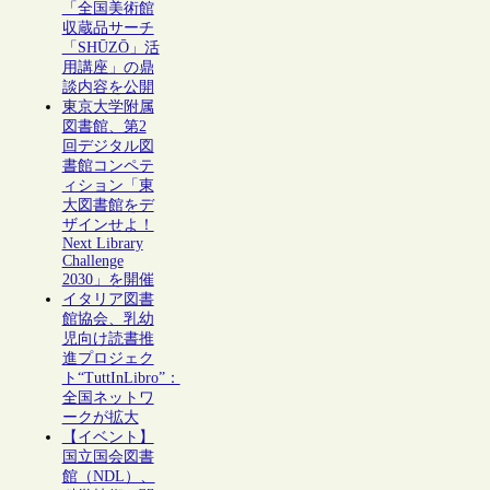
「全国美術館
収蔵品サーチ
「SHŪZŌ」活
用講座」の鼎
談内容を公開
東京大学附属
図書館、第2
回デジタル図
書館コンペテ
ィション「東
大図書館をデ
ザインせよ！
Next Library
Challenge
2030」を開催
イタリア図書
館協会、乳幼
児向け読書推
進プロジェク
ト“TuttInLibro”：
全国ネットワ
ークが拡大
【イベント】
国立国会図書
館（NDL）、