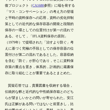
復プロジェクト（
CA1680
参照）に端を発する
「マス・コンサベーション」の考え方の登場
と平時の資料保存への応用，資料の劣化抑制
策としての近代的な保存容器の開発と段階的
保存の一環としての位置付けが第一の流れで
ある。そして，「IFLA資料保存の原則」
（1979年）で提唱された「治すより防ぐ」考
えに基づく究極の手段としての保存容器の位
置付けが第二の流れであるとした。容器収納
を含む「防ぐ」が肝心であり，そこに資料保
存策の重点を置き，体系的，計画的に蔵書保
存に取り組むことが重要であるとまとめた。
質疑応答では，貴重図書を収納する場合，
伝統的な帙と近代的な中性紙保存箱とのどち
らが望ましいかとの問いが寄せられた。安江
氏は正解がある問いではないと前置きし，比