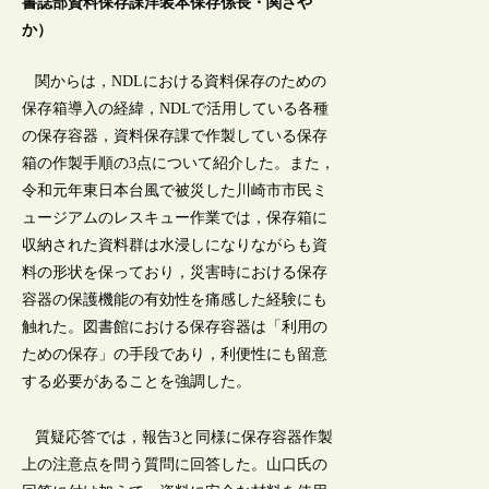
書誌部資料保存課洋装本保存係長・関さや
か）
関からは，NDLにおける資料保存のための
保存箱導入の経緯，NDLで活用している各種
の保存容器，資料保存課で作製している保存
箱の作製手順の3点について紹介した。また，
令和元年東日本台風で被災した川崎市市民ミ
ュージアムのレスキュー作業では，保存箱に
収納された資料群は水浸しになりながらも資
料の形状を保っており，災害時における保存
容器の保護機能の有効性を痛感した経験にも
触れた。図書館における保存容器は「利用の
ための保存」の手段であり，利便性にも留意
する必要があることを強調した。
質疑応答では，報告3と同様に保存容器作製
上の注意点を問う質問に回答した。山口氏の