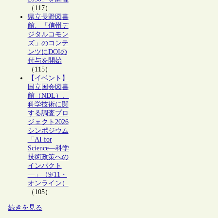
（117）
県立長野図書
館、「信州デ
ジタルコモン
ズ」のコンテ
ンツにDOIの
付与を開始
（115）
【イベント】
国立国会図書
館（NDL）、
科学技術に関
する調査プロ
ジェクト2026
シンポジウム
「AI for
Science―科学
技術政策への
インパクト
―」（9/11・
オンライン）
（105）
続きを見る