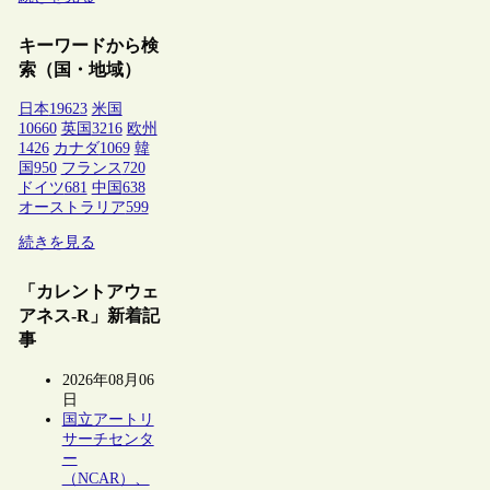
キーワードから検
索（国・地域）
日本
19623
米国
10660
英国
3216
欧州
1426
カナダ
1069
韓
国
950
フランス
720
ドイツ
681
中国
638
オーストラリア
599
続きを見る
「カレントアウェ
アネス-R」新着記
事
2026年08月06
日
国立アートリ
サーチセンタ
ー
（NCAR）、