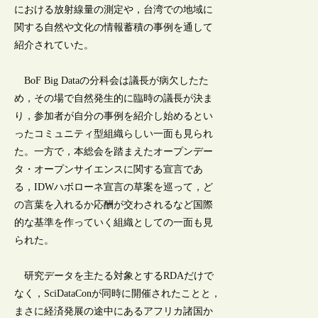
における放射線量の測定や，台湾での地域に
関する自然や文化の情報蓄積の事例を通して
紹介されていた。
BoF Big Dataの分科会は議長が病欠したた
め，その場で自然発生的に臨時の議長が決ま
り，参加者が自分の事例を紹介し始めるとい
ったコミュニティ型組織らしい一面も見られ
た。一方で，本総会を踏まえたオープンデー
タ・オープンサイエンスに関する宣言であ
る，IDWハボローネ宣言の草案を巡って，ど
の言葉を入れるか応酬が交わされるなど国際
的な基準を作っていく組織としての一面も見
られた。
研究データを主たる対象とするRDAだけで
なく，SciDataConが同時に開催されたことと，
まさに経済発展の途中にあるアフリカ諸国か