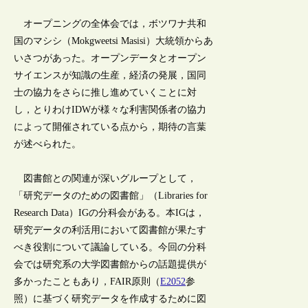
オープニングの全体会では，ボツワナ共和
国のマシシ（Mokgweetsi Masisi）大統領からあ
いさつがあった。オープンデータとオープン
サイエンスが知識の生産，経済の発展，国同
士の協力をさらに推し進めていくことに対
し，とりわけIDWが様々な利害関係者の協力
によって開催されている点から，期待の言葉
が述べられた。
図書館との関連が深いグループとして，
「研究データのための図書館」（Libraries for
Research Data）IGの分科会がある。本IGは，
研究データの利活用において図書館が果たす
べき役割について議論している。今回の分科
会では研究系の大学図書館からの話題提供が
多かったこともあり，FAIR原則（
E2052
参
照）に基づく研究データを作成するために図