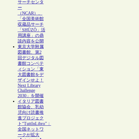
サーチセンタ
ー
（NCAR）、
「全国美術館
収蔵品サーチ
「SHŪZŌ」活
用講座」の鼎
談内容を公開
東京大学附属
図書館、第2
回デジタル図
書館コンペテ
ィション「東
大図書館をデ
ザインせよ！
Next Library
Challenge
2030」を開催
イタリア図書
館協会、乳幼
児向け読書推
進プロジェク
ト“TuttInLibro”：
全国ネットワ
ークが拡大