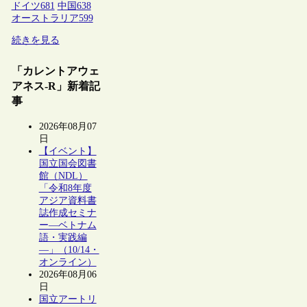
ドイツ
681
中国
638
オーストラリア
599
続きを見る
「カレントアウェ
アネス-R」新着記
事
2026年08月07
日
【イベント】
国立国会図書
館（NDL）
「令和8年度
アジア資料書
誌作成セミナ
ー―ベトナム
語・実践編
―」（10/14・
オンライン）
2026年08月06
日
国立アートリ