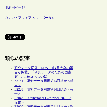
印刷用ページ
カレントアウェアネス・ポータル
類似の記事
研究データ同盟（RDA）第4回大会の報
告が掲載、「研究データのための図書
館」がInterest Groupに
E2144 – 研究データ同盟第13回総会＜報
告＞
E2228 – 研究データ同盟第14回総会＜報
告＞
E2848 – International Data Week 2025 ＜
報告＞
E2029 – 研究データ同盟第11回総会＜報