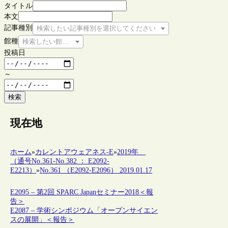
タイトル
本文
記事種別
検索したい記事種別を選択してください
館種
検索したい館種を選択してください
投稿日
～
検索
現在地
ホーム
»
カレントアウェアネス-E
»
2019年
（通号No.361-No.382 ： E2092-
E2213）
»
No.361 （E2092-E2096） 2019.01.17
E2095 – 第2回 SPARC Japanセミナー2018＜報
告＞
E2087 – 学術シンポジウム「オープンサイエン
スの展開」＜報告＞