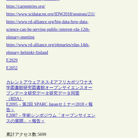
https://carpentries.org/
https://www.scidatacon.org/IDW2018/sessions/211/
https://www.rd-alliance.org/big-data-how-data-
science-can-be-serving-public-interest-rda-12th-
plenary-meeting
https://www.rd-alliance.org/plenaries/rdas-14th-
plenary-helsinki-finland
E2029
E2052
カレントアウェアネス-E
アフリカ
ボツワナ
大
学図書館
研究図書館
オープンサイエンス
オー
プンデータ
研究データ
研究データ同盟
（RDA）
E2095 – 第2回 SPARC Japanセミナー2018＜報
告＞
E2087 – 学術シンポジウム「オープンサイエン
スの展開」＜報告＞
累計アクセス数:
5699