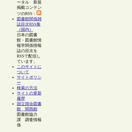
ータル 新規
掲載コンテン
ツのRSS：
図書館関係雑
誌目次RSS集
（国内）
日本の図書
館・図書館情
報学関係情報
誌の目次を
RSSで配信し
ています。
このサイトに
ついて
サイトポリシ
ー
検索の方法
サイトの更新
履歴
国立国会図書
館 関西館
図書館協力
課 調査情報
係