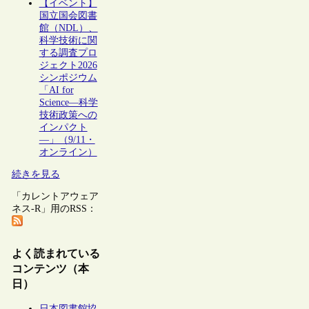
【イベント】
国立国会図書
館（NDL）、
科学技術に関
する調査プロ
ジェクト2026
シンポジウム
「AI for
Science―科学
技術政策への
インパクト
―」（9/11・
オンライン）
続きを見る
「カレントアウェア
ネス-R」用のRSS：
よく読まれている
コンテンツ（本
日）
日本図書館協