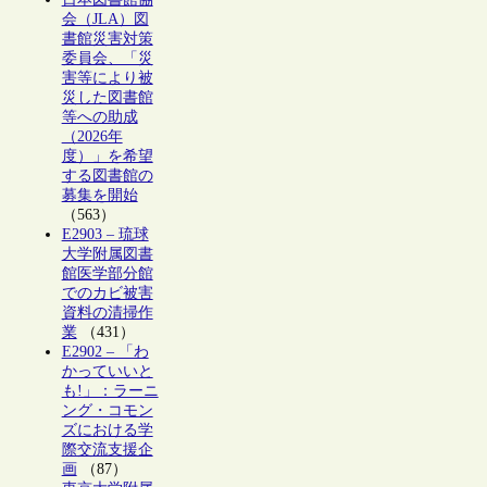
会（JLA）図
書館災害対策
委員会、「災
害等により被
災した図書館
等への助成
（2026年
度）」を希望
する図書館の
募集を開始
（563）
E2903 – 琉球
大学附属図書
館医学部分館
でのカビ被害
資料の清掃作
業
（431）
E2902 – 「わ
かっていいと
も!」：ラーニ
ング・コモン
ズにおける学
際交流支援企
画
（87）