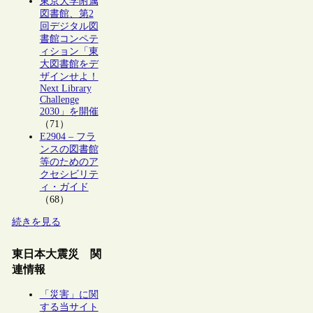
東京大学附属
図書館、第2
回デジタル図
書館コンペテ
ィション「東
大図書館をデ
ザインせよ！
Next Library
Challenge
2030」を開催
（71）
E2904 – フラ
ンスの図書館
等のためのア
クセシビリテ
ィ・ガイド
（68）
続きを見る
東日本大震災 関
連情報
「災害」に関
する当サイト