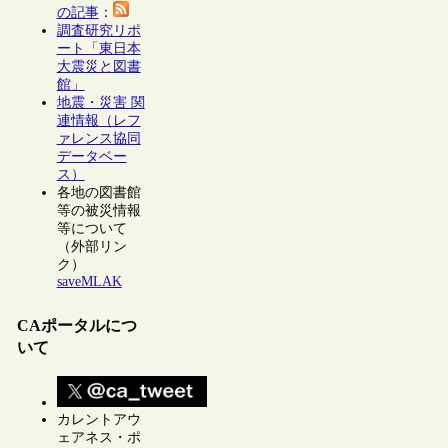
の記事
：
調査研究リポ
ート「東日本
大震災と図書
館」
地震・災害 関
連情報（レフ
ァレンス協同
データベー
ス）
各地の図書館
等の被災情報
等について
（外部リン
ク）
saveMLAK
CAポータルにつ
いて
カレントアウ
ェアネス・ポ