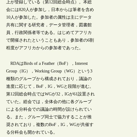
上が登録している（第12回総会時点）。本総
会には820人が参加し，日本からは筆者を含め
10人が参加した。参加者の属性は主にデータ
共有に関する研究者，データ管理者，図書館
員，行政関係者等である。はじめてアフリカ
で開催されたということもあり，参加者の6割
程度がアフリカからの参加者であった。
RDAはBirds of a Feather（BoF），Interest
Group（IG），Working Group（WG）という3
種類のグループから構成されており，議論の
進度に応じて，BoF，IG，WGと段階が進む。
第12回総会時点ではWGが32，IGが61設置され
ていた。総会では，全体会の他に各グループ
による分科会での議論の時間が設けられてい
る。また，グループ同士で協力することが推
奨されており，複数のBoF，IG，WGが共催す
る分科会も開かれている。