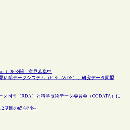
ions）を公開、意見募集中
界科学データシステム（ICSU-WDS）、研究データ同盟
タ同盟（RDA）と科学技術データ委員会（CODATA）に
年9月に2度目の総会開催