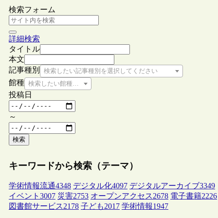
検索フォーム
詳細検索
タイトル
本文
記事種別
検索したい記事種別を選択してください
館種
検索したい館種を選択してください
投稿日
～
検索
キーワードから検索（テーマ）
学術情報流通
4348
デジタル化
4097
デジタルアーカイブ
3349
イベント
3007
災害
2753
オープンアクセス
2678
電子書籍
2226
図書館サービス
2178
子ども
2017
学術情報
1947