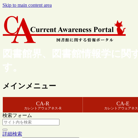
Skip to main content area
図書館界、図書館情報学に関
す。
メインメニュー
CA-R
CA-E
カレントアウェアネス-R
カレントアウェアネス
検索フォーム
詳細検索