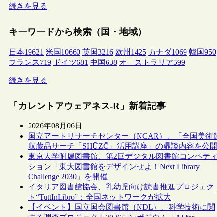
続きを見る
キーワードから検索（国・地域）
日本
19621
米国
10660
英国
3216
欧州
1425
カナダ
1069
韓国
950
フランス
719
ドイツ
681
中国
638
オーストラリア
599
続きを見る
「カレントアウェアネス-R」新着記事
2026年08月06日
国立アートリサーチセンター（NCAR）、「全国美術
収蔵品サーチ「SHŪZŌ」活用講座」の鼎談内容を公
東京大学附属図書館、第2回デジタル図書館コンペテ
ション「東大図書館をデザインせよ！Next Library
Challenge 2030」を開催
イタリア図書館協会、乳幼児向け読書推進プロジェク
ト“TuttInLibro”：全国ネットワークが拡大
【イベント】国立国会図書館（NDL）、科学技術に関