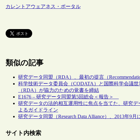
カレントアウェアネス・ポータル
類似の記事
研究データ同盟（RDA）、最初の提言（Recommendat
科学技術データ委員会（CODATA）と国際科学会議世
（RDA）が協力のための覚書を締結
E1676 – 研究データ同盟第5回総会＜報告＞
研究データの法的相互運用性に焦点を当てた、研究デー
よるガイドライン
研究データ同盟（Research Data Alliance）、2013
サイト内検索