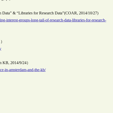
h Data” & “Libraries for Research Data”(COAR, 2014/10/27)
-interest-groups-long-tail-of-research-data-libraries-for-research-
/1）
y
in KB, 2014/9/24）
nce-in-amsterdam-and-the-kb/