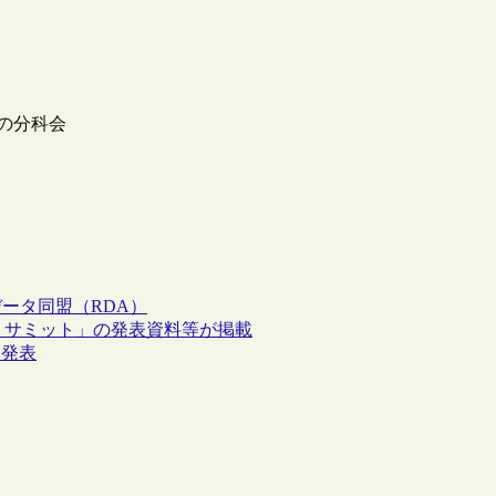
盟の分科会
ータ同盟（RDA）
タ・サミット」の発表資料等が掲載
を発表