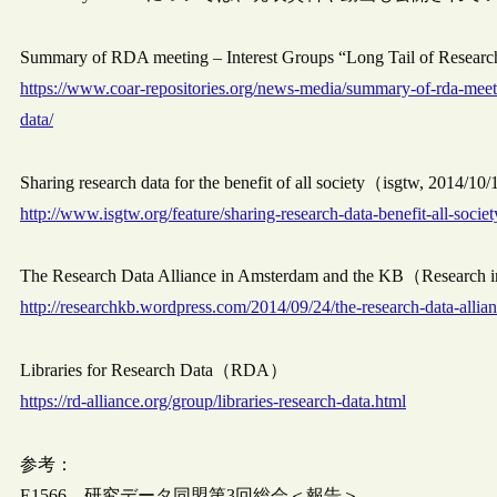
Summary of RDA meeting – Interest Groups “Long Tail of Researc
https://www.coar-repositories.org/news-media/summary-of-rda-meeting
data/
Sharing research data for the benefit of all society（isgtw, 2014/10
http://www.isgtw.org/feature/sharing-research-data-benefit-all-societ
The Research Data Alliance in Amsterdam and the KB（Research 
http://researchkb.wordpress.com/2014/09/24/the-research-data-allia
Libraries for Research Data（RDA）
https://rd-alliance.org/group/libraries-research-data.html
参考：
E1566 – 研究データ同盟第3回総会＜報告＞