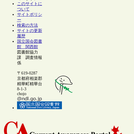
このサイトに
ついて
サイトポリシ
ー
検索の方法
サイトの更新
履歴
国立国会図書
館 関西館
図書館協力
課 調査情報
係
〒619-0287
京都府相楽郡
精華町精華台
8-1-3
chojo