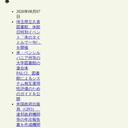
事
2026年08月07
日
埼玉県立久喜
図書館、休館
日特別イベン
ト「本のタイ
トルで一句!」
を開催
米・ペンシル
バニア州等の
大学図書館の
連合体
PALCI、図書
館によるシス
テム相互運用
性評価のため
のガイドを公
開
米国政府出版
局（GPO）、
連邦政府機関
等の年次報告
書を作成機関