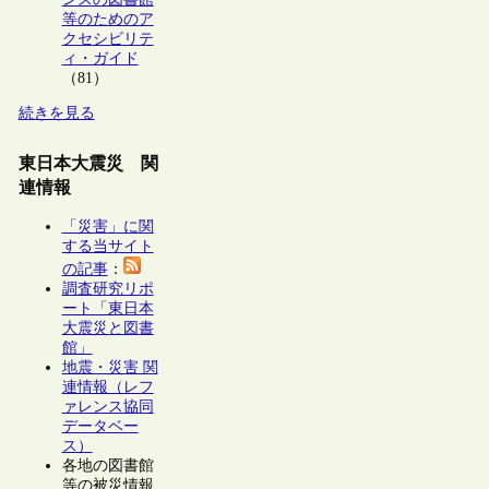
等のためのア
クセシビリテ
ィ・ガイド
（81）
続きを見る
東日本大震災 関
連情報
「災害」に関
する当サイト
の記事
：
調査研究リポ
ート「東日本
大震災と図書
館」
地震・災害 関
連情報（レフ
ァレンス協同
データベー
ス）
各地の図書館
等の被災情報