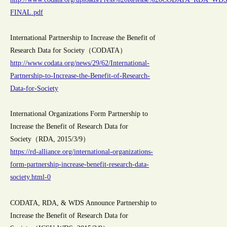
FINAL.pdf
International Partnership to Increase the Benefit of
Research Data for Society（CODATA）
http://www.codata.org/news/29/62/International-
Partnership-to-Increase-the-Benefit-of-Research-
Data-for-Society
International Organizations Form Partnership to
Increase the Benefit of Research Data for
Society（RDA, 2015/3/9）
https://rd-alliance.org/international-organizations-
form-partnership-increase-benefit-research-data-
society.html-0
CODATA, RDA, & WDS Announce Partnership to
Increase the Benefit of Research Data for