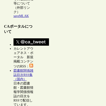
等について
（外部リン
ク）
saveMLAK
CAポータルにつ
いて
カレントアウ
ェアネス・ポ
ータル 新規
掲載コンテン
ツのRSS：
図書館関係雑
誌目次RSS集
（国内）
日本の図書
館・図書館情
報学関係情報
誌の目次を
RSSで配信し
ています。