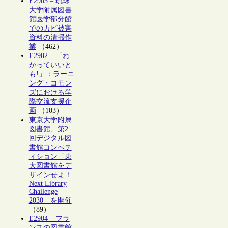
E2903 – 琉球
大学附属図書
館医学部分館
でのカビ被害
資料の清掃作
業
（462）
E2902 – 「わ
かっていいと
も!」：ラーニ
ング・コモン
ズにおける学
際交流支援企
画
（103）
東京大学附属
図書館、第2
回デジタル図
書館コンペテ
ィション「東
大図書館をデ
ザインせよ！
Next Library
Challenge
2030」を開催
（89）
E2904 – フラ
ンスの図書館