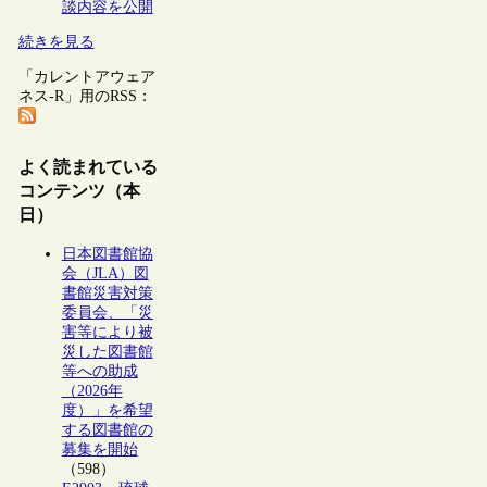
談内容を公開
続きを見る
「カレントアウェア
ネス-R」用のRSS：
よく読まれている
コンテンツ（本
日）
日本図書館協
会（JLA）図
書館災害対策
委員会、「災
害等により被
災した図書館
等への助成
（2026年
度）」を希望
する図書館の
募集を開始
（598）