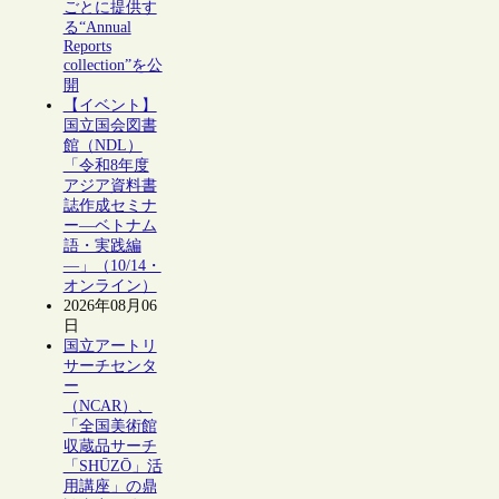
ごとに提供す
る“Annual
Reports
collection”を公
開
【イベント】
国立国会図書
館（NDL）
「令和8年度
アジア資料書
誌作成セミナ
ー―ベトナム
語・実践編
―」（10/14・
オンライン）
2026年08月06
日
国立アートリ
サーチセンタ
ー
（NCAR）、
「全国美術館
収蔵品サーチ
「SHŪZŌ」活
用講座」の鼎