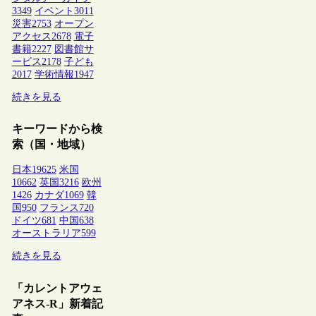
3349
イベント
3011
災害
2753
オープン
アクセス
2678
電子
書籍
2227
図書館サ
ービス
2178
子ども
2017
学術情報
1947
続きを見る
キーワードから検
索（国・地域）
日本
19625
米国
10662
英国
3216
欧州
1426
カナダ
1069
韓
国
950
フランス
720
ドイツ
681
中国
638
オーストラリア
599
続きを見る
「カレントアウェ
アネス-R」新着記