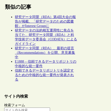
類似の記事
研究データ同盟（RDA）第4回大会の報
告が掲載、「研究データのための図書
館」がInterest Groupに
研究データの法的相互運用性に焦点を
当てた、研究データ同盟（RDA）と科
学技術データ委員会（CODATA）による
ガイドライン
研究データ同盟（RDA）、最初の提言
（Recommendations）を公開、意見募集
中
E1888 – 信頼できるデータリポジトリの
中核的な統一要件
信頼できるデータリポジトリを認定す
るための中核的な統一要件が発表され
る
サイト内検索
検索フォーム