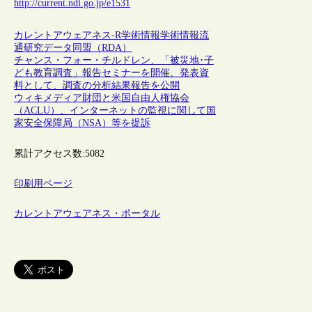
http://current.ndl.go.jp/e1531
カレントアウェアネス-R
学術情報
学術情報流
通
研究データ同盟（RDA）
チャンス・フォー・チルドレン、「被災地･子
ども教育調査」報告セミナーを開催、発表資
料として、調査の分析結果報告を公開
ウィキメディア財団と米国自由人権協会
（ACLU）、インターネットの監視に関して国
家安全保障局（NSA）等を提訴
累計アクセス数:
5082
印刷用ページ
カレントアウェアネス・ポータル