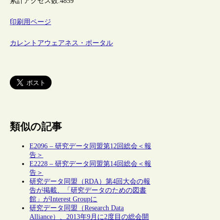
累計アクセス数:
4859
印刷用ページ
カレントアウェアネス・ポータル
類似の記事
E2096 – 研究データ同盟第12回総会＜報
告＞
E2228 – 研究データ同盟第14回総会＜報
告＞
研究データ同盟（RDA）第4回大会の報
告が掲載、「研究データのための図書
館」がInterest Groupに
研究データ同盟（Research Data
Alliance）、2013年9月に2度目の総会開