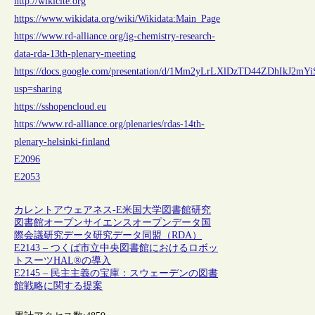
http://wikicite.org
https://www.wikidata.org/wiki/Wikidata:Main_Page
https://www.rd-alliance.org/ig-chemistry-research-
data-rda-13th-plenary-meeting
https://docs.google.com/presentation/d/1Mm2yLrLXlDzTD44ZDhIkJ2mYi
usp=sharing
https://sshopencloud.eu
https://www.rd-alliance.org/plenaries/rdas-14th-
plenary-helsinki-finland
E2096
E2053
カレントアウェアネス-E
米国
大学図書館
研究
図書館
オープンサイエンス
オープンデータ
国
際会議
研究データ
研究データ同盟（RDA）
E2143 – つくば市立中央図書館におけるロボッ
トスーツHAL®の導入
E2145 – 民主主義の宝庫：スウェーデンの図書
館戦略に関する提案