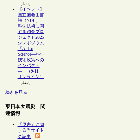
（135）
【イベント】
国立国会図書
館（NDL）、
科学技術に関
する調査プロ
ジェクト2026
シンポジウム
「AI for
Science―科学
技術政策への
インパクト
―」（9/11・
オンライン）
（125）
続きを見る
東日本大震災 関
連情報
「災害」に関
する当サイト
の記事
：