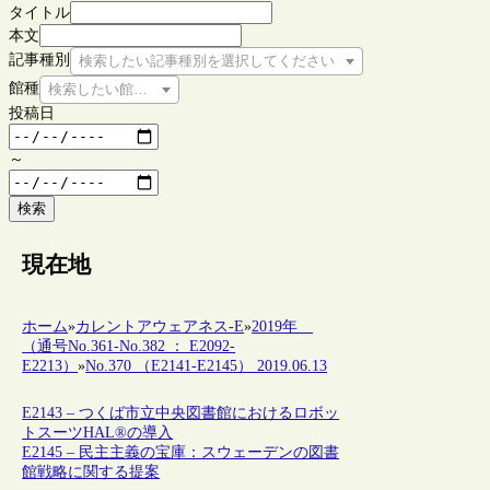
タイトル
本文
記事種別
検索したい記事種別を選択してください
館種
検索したい館種を選択してください
投稿日
～
検索
現在地
ホーム
»
カレントアウェアネス-E
»
2019年
（通号No.361-No.382 ： E2092-
E2213）
»
No.370 （E2141-E2145） 2019.06.13
E2143 – つくば市立中央図書館におけるロボッ
トスーツHAL®の導入
E2145 – 民主主義の宝庫：スウェーデンの図書
館戦略に関する提案