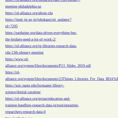
meeting-philadelphia-us
https://rd-alliance.org/about-rda
https://jipsti.jst.go.jp/johokanri/sti_updates/?
id=7295
https://earthzine.org/data-drives-everything-but-
the-bridges-need-a-lot-of-work-2/
https://rd-alliance.org/ig-libraries-research-data-
rda-13th-plenary-meeting
https://www.rd-
alliance.org/system/files/documents/P13_Slides_2019.pdf
https://rd-
alliance.org/system/files/documents/23Things_Libraries_For_Data_R
https://soic.iupui.edu/lis/master-library-
science/digital-curation/
https://rd-alliance.org/group/education-and-
training-handling-research-data-ig/post/engaging-
researchers-research-data-0