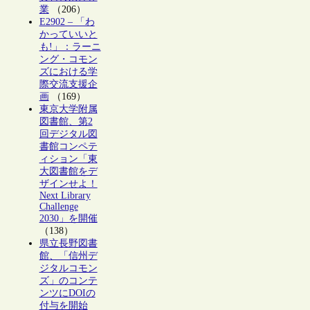
業
（206）
E2902 – 「わ
かっていいと
も!」：ラーニ
ング・コモン
ズにおける学
際交流支援企
画
（169）
東京大学附属
図書館、第2
回デジタル図
書館コンペテ
ィション「東
大図書館をデ
ザインせよ！
Next Library
Challenge
2030」を開催
（138）
県立長野図書
館、「信州デ
ジタルコモン
ズ」のコンテ
ンツにDOIの
付与を開始