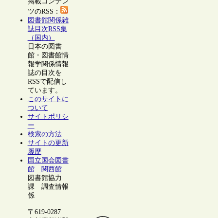
掲載コンテン
ツのRSS：
図書館関係雑
誌目次RSS集
（国内）
日本の図書
館・図書館情
報学関係情報
誌の目次を
RSSで配信し
ています。
このサイトに
ついて
サイトポリシ
ー
検索の方法
サイトの更新
履歴
国立国会図書
館 関西館
図書館協力
課 調査情報
係
〒619-0287