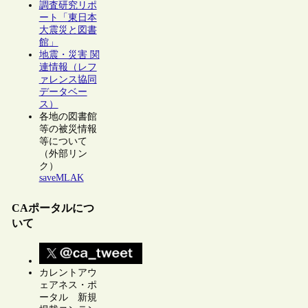
調査研究リポ
ート「東日本
大震災と図書
館」
地震・災害 関
連情報（レフ
ァレンス協同
データベー
ス）
各地の図書館
等の被災情報
等について
（外部リン
ク）
saveMLAK
CAポータルにつ
いて
カレントアウ
ェアネス・ポ
ータル 新規