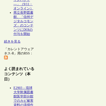
―」（9/11・
オンライン）
県立長野図書
館、「信州デ
ジタルコモン
ズ」のコンテ
ンツにDOIの
付与を開始
続きを見る
「カレントアウェア
ネス-R」用のRSS：
よく読まれている
コンテンツ（本
日）
E2903 – 琉球
大学附属図書
館医学部分館
でのカビ被害
資料の清掃作