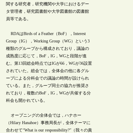
関する研究者，研究機関や大学におけるデー
タ管理者，研究図書館や大学図書館の図書館
員等である。
RDAはBirds of a Feather（BoF），Interest
Group（IG），Working Group（WG）という3
種類のグループから構成されており，議論の
成熟度に応じて，BoF，IG，WGと段階が進
む。第13回総会時点ではIGが66，WGが36設置
されていた。総会では，全体会の他に各グル
ープによる分科会での議論の時間が設けられ
ている。また，グループ同士の協力が推奨さ
れており，複数のBoF，IG，WGが共催する分
科会も開かれている。
オープニングの全体会では，ハナホー
（Hilary Hanahoe）事務局長が，全体テーマに
合わせて“What is our responsibility?”（我々の責