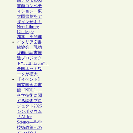
回デジタル図
書館コンペテ
ィション「東
大図書館をデ
ザインせよ！
Next Library
Challenge
2030」を開催
イタリア図書
館協会、乳幼
児向け読書推
進プロジェク
ト“TuttInLibro”：
全国ネットワ
ークが拡大
【イベント】
国立国会図書
館（NDL）、
科学技術に関
する調査プロ
ジェクト2026
シンポジウム
「AI for
Science―科学
技術政策への
インパクト