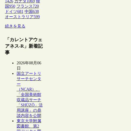
1426
カナダ
1069
韓
国
950
フランス
720
ドイツ
681
中国
638
オーストラリア
599
続きを見る
「カレントアウェ
アネス-R」新着記
事
2026年08月06
日
国立アートリ
サーチセンタ
ー
（NCAR）、
「全国美術館
収蔵品サーチ
「SHŪZŌ」活
用講座」の鼎
談内容を公開
東京大学附属
図書館、第2