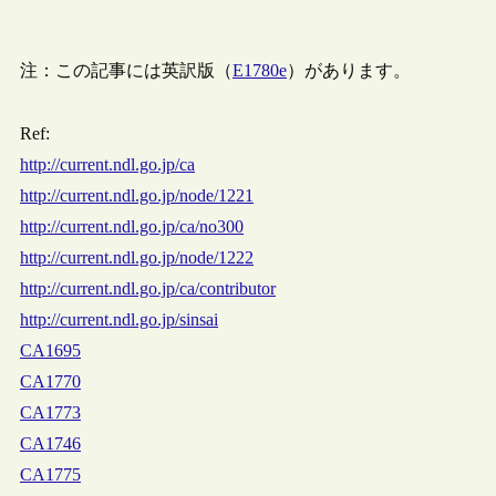
注：この記事には英訳版（
E1780e
）があります。
Ref:
http://current.ndl.go.jp/ca
http://current.ndl.go.jp/node/1221
http://current.ndl.go.jp/ca/no300
http://current.ndl.go.jp/node/1222
http://current.ndl.go.jp/ca/contributor
http://current.ndl.go.jp/sinsai
CA1695
CA1770
CA1773
CA1746
CA1775