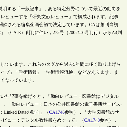
説明する「一般記事」，ある特定分野について最近の動向を
をレビューする「研究文献レビュー」で構成されます。記事
開催される編集企画会議で決定しています。CAは創刊当初
（CA-E）創刊に伴い，272号（2002年6月刊行）からA4判
しています。これらのタグから過去5年間に多く取り上げら
カイブ」「学術情報」「学術情報流通」などがあります。ま
多くなっています。
いた記事を挙げると，「動向レビュー：図書館はデジタル
），「動向レビュー：日本の公共図書館の電子書籍サービス-
nked Dataの動向」（
CA1746
参照），「大学図書館のサ
レビュー：デジタル教科書をめぐって」（
CA1748
参照），