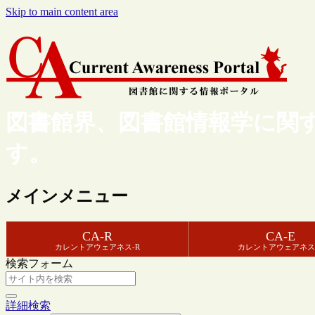
Skip to main content area
図書館界、図書館情報学に関
す。
メインメニュー
CA-R
CA-E
カレントアウェアネス-R
カレントアウェアネス
検索フォーム
詳細検索