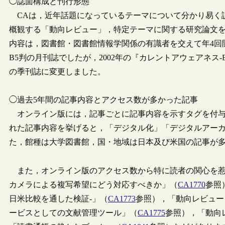
◯誌面構成と刊行形態
CAは，近年話題になっているテーマについて分かり易く
概観する「動向レビュー」，特定テーマに関する研究論文
内容は，図書館・図書館情報学関係の有識者を交えて年4回
B5判の月刊誌でしたが，2002年の『カレントアウェアネス-E』
の季刊誌に変更しました。
◯過去5年間の記事内容とアクセス数が多かった記事
オンライン版には，記事ごとに記事内容を示すタグを付与
れた記事内容を挙げると，「デジタル化」「デジタルアー
た，館種は大学図書館，国・地域は日本及び米国の記事が
また，オンライン版のアクセス数から特に読者の関心を惹
カメラによる複写希望にどう対応すべきか」（
CA1770
参照
日米比較を通した検証-」（
CA1773
参照），「動向レビュー：Li
ービスとしての文献管理ツール」（
CA1775
参照），「動向