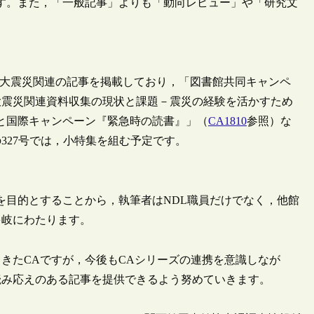
す。また，「一般記事」よりも「動向レビュー」や「研究文
日本大震災関連の記事を掲載しており，「図書館共同キャンペ
大震災関連資料収集の現状と課題－震災の経験を活かすため
と国際キャンペーン『緊急時の読書』」（
CA1810
参照）な
の327号では，小特集を組む予定です。
目的とすることから，執筆者はNDL職員だけでなく，他館
多岐にわたります。
きたCAですが，今後もCAシリーズの連携を意識しなが
読み応えのある記事を提供できるよう努めていきます。