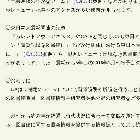
「読書通帳の静かなブーム」（
CA1841
参照）などがありま
献レビュー」記事へのアクセスが多い傾向が見られます。
◯東日本大震災関連の記事
『カレントアウェアネス-R』やCA-Eと同じくCAも東
ーン「震災記録を図書館に」呼びかけ団体における東日本
に－」（
CA1815
参照）や「動向レビュー：国境なき図書館
どがあります。また，震災から5年目の2016年3月刊行予定
◯おわりに
CAは，特定のテーマについて背景説明や解説を行うことを
の図書館職員・図書館情報学研究者や他分野の研究者など
創刊から約37年が経過し時代状況に合わせて変貌を遂げて
ら，図書館に関する最新情報を提供する情報誌としてより