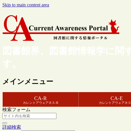
Skip to main content area
図書館界、図書館情報学に関
す。
メインメニュー
CA-R
CA-E
カレントアウェアネス-R
カレントアウェアネス
検索フォーム
詳細検索