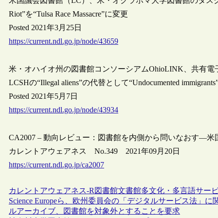
米国議会図書館（LC）、米・オクラホマ大学図書館のタスクフォー
Riot”を“Tulsa Race Massacre”に変更
Posted 2021年3月25日
https://current.ndl.go.jp/node/43659
米・オハイオ州の図書館コンソーシアムOhioLINK、共有
LCSHの“Illegal aliens”の代替として“Undocumented immigrant
Posted 2021年5月7日
https://current.ndl.go.jp/node/43934
CA2007 – 動向レビュー：図書館を内側から問いなおす―
カレントアウェアネス No.349 2021年09月20日
https://current.ndl.go.jp/ca2007
カレントアウェアネス-R
図書館
文書館
多文化・多言語サー
Science Europeら、欧州委員会の「デジタルサービ
ルアーカイブ、図書館を対象外とすることを要求