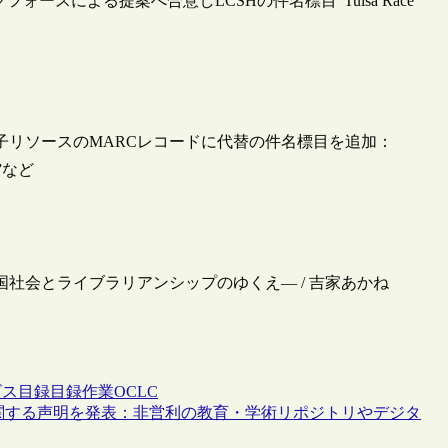
スによる提案へ合意しLCSHの件名標目“Tulsa Race
電子リソースのMARCレコードに代替の件名標目を追加：
s”など
米国社会とライブラリアンシップのゆくえ― / 吉家あかね
ビス
目録
目録作業
OCLC
ス法」に関する声明を発表：非営利の教育・学術リポジトリやデジタ