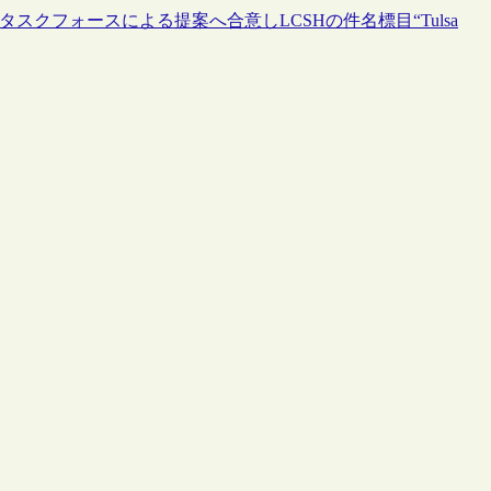
クフォースによる提案へ合意しLCSHの件名標目“Tulsa