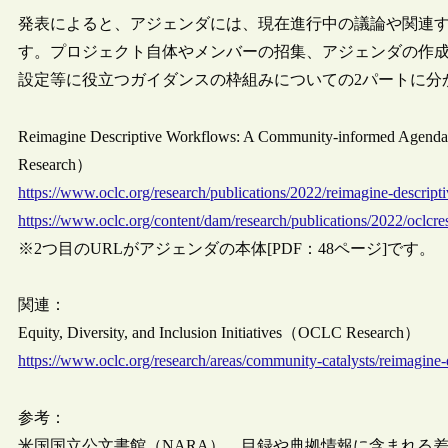
発表によると、アジェンダには、現在進行中の議論や関連
す。プロジェクト自体やメンバーの招集、アジェンダの作
設定等に役立つガイダンスの枠組みについての2パートに分
Reimagine Descriptive Workflows: A Community-informed Agenda 
Research）
https://www.oclc.org/research/publications/2022/reimagine-descrip
https://www.oclc.org/content/dam/research/publications/2022/oclcr
※2つ目のURLがアジェンダの本体[PDF：48ページ]です。
関連：
Equity, Diversity, and Inclusion Initiatives（OCLC Research）
https://www.oclc.org/research/areas/community-catalysts/reimagine
参考：
米国国立公文書館（NARA）、目録や典拠情報に含まれる