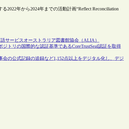
ら2024年までの活動計画“Reflect Reconciliation
言語サービス
オーストラリア図書館協会（ALIA）
リの国際的な認証基準であるCoreTrustSeal認証を取得
会の公式記録の追録など1,152点以上をデジタル化し、デジ