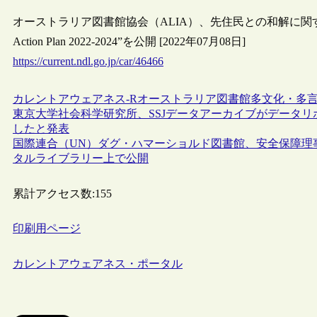
オーストラリア図書館協会（ALIA）、先住民との和解に関する2022年か
Action Plan 2022-2024”を公開 [2022年07月08日]
https://current.ndl.go.jp/car/46466
カレントアウェアネス-R
オーストラリア
図書館
多文化・多
東京大学社会科学研究所、SSJデータアーカイブがデータリポジト
したと発表
国際連合（UN）ダグ・ハマーショルド図書館、安全保障理事
タルライブラリー上で公開
累計アクセス数:
155
印刷用ページ
カレントアウェアネス・ポータル