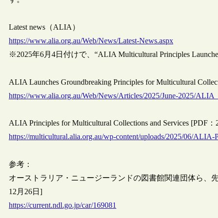
Latest news（ALIA）
https://www.alia.org.au/Web/News/Latest-News.aspx
※2025年6月4日付けで、“ALIA Multicultural Principles La
ALIA Launches Groundbreaking Principles for Multicultural Col
https://www.alia.org.au/Web/News/Articles/2025/June-2025/ALIA_
ALIA Principles for Multicultural Collections and Services [P
https://multicultural.alia.org.au/wp-content/uploads/2025/06/ALIA-P
参考：
オーストラリア・ニュージーランドの図書館関連団体ら、先住
12月26日]
https://current.ndl.go.jp/car/169081