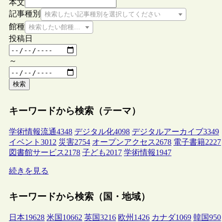
本文
記事種別
検索したい記事種別を選択してください
館種
検索したい館種を選択してください
投稿日
～
検索
キーワードから検索（テーマ）
学術情報流通
4348
デジタル化
4098
デジタルアーカイブ
3349
イベント
3012
災害
2754
オープンアクセス
2678
電子書籍
2227
図書館サービス
2178
子ども
2017
学術情報
1947
続きを見る
キーワードから検索（国・地域）
日本
19628
米国
10662
英国
3216
欧州
1426
カナダ
1069
韓国
950