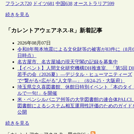
フランス
720
ドイツ
681
中国
638
オーストラリア
599
続きを見る
「カレントアウェアネス-R」新着記事
2026年08月07日
令和8年熊本地震による文化財等の被害が83件に（8月
日時点）
名古屋市、名古屋城の現天守閣の記録を募集中
【イベント】人間文化研究機構DH推進室、「第5回 D
若手の会（2026夏）―デジタル・ヒューマニティーズ
で“繋がる×広がる”人文学―」（8/24-25・大阪府）
埼玉県立久喜図書館、休館日特別イベント「本のタイ
ルで一句!」を開催
米・ペンシルバニア州等の大学図書館の連合体PALCI
図書館によるシステム相互運用性評価のためのガイド
公開
続きを見る