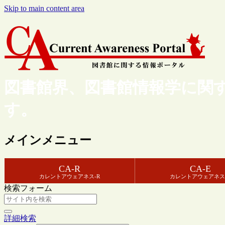
Skip to main content area
図書館界、図書館情報学に関
す。
メインメニュー
CA-R
CA-E
カレントアウェアネス-R
カレントアウェアネス
検索フォーム
詳細検索