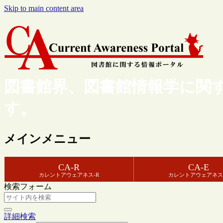
Skip to main content area
図書館界、図書館情報学に関
す。
メインメニュー
CA-R
CA-E
カレントアウェアネス-R
カレントアウェアネス
検索フォーム
詳細検索