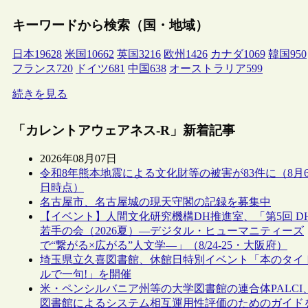
キーワードから検索（国・地域）
日本
19628
米国
10662
英国
3216
欧州
1426
カナダ
1069
韓国
950
フランス
720
ドイツ
681
中国
638
オーストラリア
599
続きを見る
「カレントアウェアネス-R」新着記事
2026年08月07日
令和8年熊本地震による文化財等の被害が83件に（8月
日時点）
名古屋市、名古屋城の現天守閣の記録を募集中
【イベント】人間文化研究機構DH推進室、「第5回 D
若手の会（2026夏）―デジタル・ヒューマニティーズ
で“繋がる×広がる”人文学―」（8/24-25・大阪府）
埼玉県立久喜図書館、休館日特別イベント「本のタイ
ルで一句!」を開催
米・ペンシルバニア州等の大学図書館の連合体PALCI
図書館によるシステム相互運用性評価のためのガイド