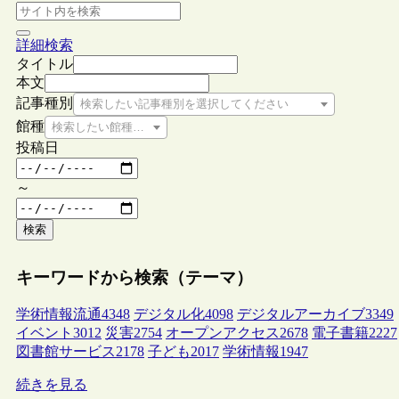
詳細検索
タイトル
本文
記事種別
検索したい記事種別を選択してください
館種
検索したい館種を選択してください
投稿日
～
検索
キーワードから検索（テーマ）
学術情報流通
4348
デジタル化
4098
デジタルアーカイブ
3349
イベント
3012
災害
2754
オープンアクセス
2678
電子書籍
2227
図書館サービス
2178
子ども
2017
学術情報
1947
続きを見る