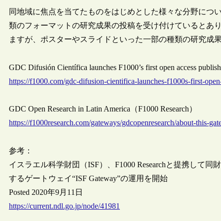
同地域に焦点を当てたものをはじめとした様々な分野につい
類のフォーマットの研究成果の投稿を受け付けているとあ
ますが、ポスターやスライドといった一部の種類の研究成
GDC Difusión Científica launches F1000’s first open access publ
https://f1000.com/gdc-difusion-cientifica-launches-f1000s-first-open
GDC Open Research in Latin America（F1000 Research）
https://f1000research.com/gateways/gdcopenresearch/about-this-ga
参考：
イスラエル科学財団（ISF）、F1000 Researchと提
するゲートウェイ“ISF Gateway”の運用を開始
Posted 2020年9月11日
https://current.ndl.go.jp/node/41981