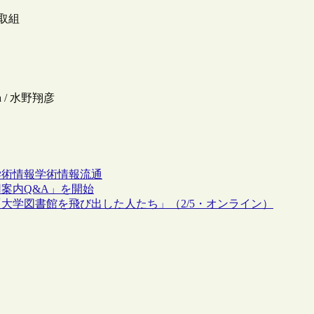
の取組
a / 水野翔彦
学術情報
学術情報流通
案内Q&A」を開始
大学図書館を飛び出した人たち」（2/5・オンライン）