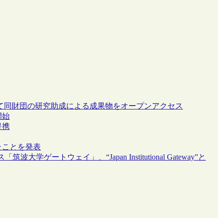
と提携して同財団の研究助成による成果物をオープンアクセス
開始
と提携
提携したことを発表
トウェイ」、“Japan Institutional Gateway”と