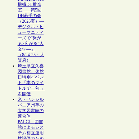
機構DH推進
室、「第5回
DH若手の会
（2026夏）―
デジタル・ヒ
ューマニティ
ーズで“繋が
る×広がる”人
文学―」
（8/24-25・大
阪府）
埼玉県立久喜
図書館、休館
日特別イベン
ト「本のタイ
トルで一句!」
を開催
米・ペンシル
バニア州等の
大学図書館の
連合体
PALCI、図書
館によるシス
テム相互運用
性評価のため