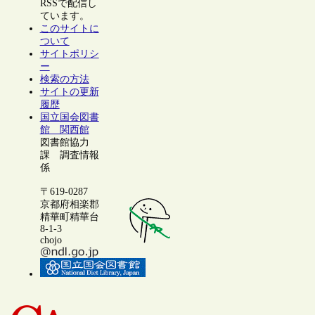
RSSで配信し
ています。
このサイトに
ついて
サイトポリシ
ー
検索の方法
サイトの更新
履歴
国立国会図書
館 関西館
図書館協力
課 調査情報
係
〒619-0287
京都府相楽郡
精華町精華台
8-1-3
chojo