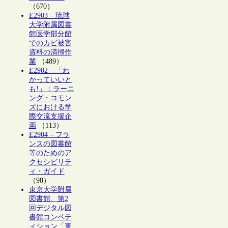
（670）
E2903 – 琉球
大学附属図書
館医学部分館
でのカビ被害
資料の清掃作
業
（489）
E2902 – 「わ
かっていいと
も!」：ラーニ
ング・コモン
ズにおける学
際交流支援企
画
（113）
E2904 – フラ
ンスの図書館
等のためのア
クセシビリテ
ィ・ガイド
（98）
東京大学附属
図書館、第2
回デジタル図
書館コンペテ
ィション「東