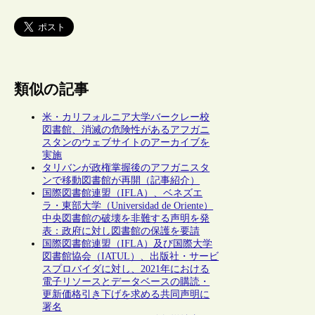
類似の記事
米・カリフォルニア大学バークレー校
図書館、消滅の危険性があるアフガニ
スタンのウェブサイトのアーカイブを
実施
タリバンが政権掌握後のアフガニスタ
ンで移動図書館が再開（記事紹介）
国際図書館連盟（IFLA）、ベネズエ
ラ・東部大学（Universidad de Oriente）
中央図書館の破壊を非難する声明を発
表：政府に対し図書館の保護を要請
国際図書館連盟（IFLA）及び国際大学
図書館協会（IATUL）、出版社・サービ
スプロバイダに対し、2021年における
電子リソースとデータベースの購読・
更新価格引き下げを求める共同声明に
署名