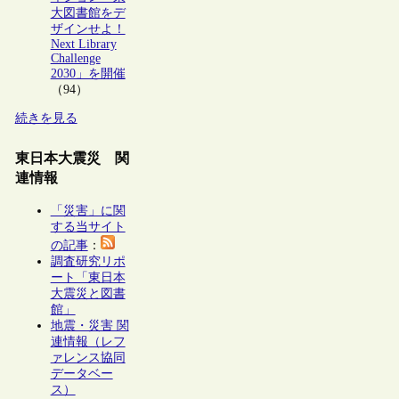
大図書館をデ
ザインせよ！
Next Library
Challenge
2030」を開催
（94）
続きを見る
東日本大震災 関
連情報
「災害」に関
する当サイト
の記事
：
調査研究リポ
ート「東日本
大震災と図書
館」
地震・災害 関
連情報（レフ
ァレンス協同
データベー
ス）