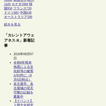
1426
カナダ
1069
韓
国
950
フランス
720
ドイツ
681
中国
638
オーストラリア
599
続きを見る
「カレントアウェ
アネス-R」新着記
事
2026年08月07
日
令和8年熊本
地震による文
化財等の被害
が83件に（8
月6日時点）
名古屋市、名
古屋城の現天
守閣の記録を
募集中
【イベント】
人間文化研究