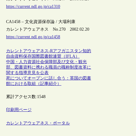
https://current.ndl.go.jp/ca1310
CA1458 – 文化資源保存論 / 大場利康
カレントアウェアネス No.270 2002.02.20
https://current.ndl.go.jp/ca1458
カレントアウェアネス-R
アフガニスタン
知的
自由
資料保存
国際図書館連盟（IFLA）
中国・人力資源社会保障部及び文化・観光
部、図書資料に携わる職員の職称制度改革に
関する指導意見を公表
死についてオープンに話し合う：英国の図書
館における取組（記事紹介）
累計アクセス数:
1548
印刷用ページ
カレントアウェアネス・ポータル