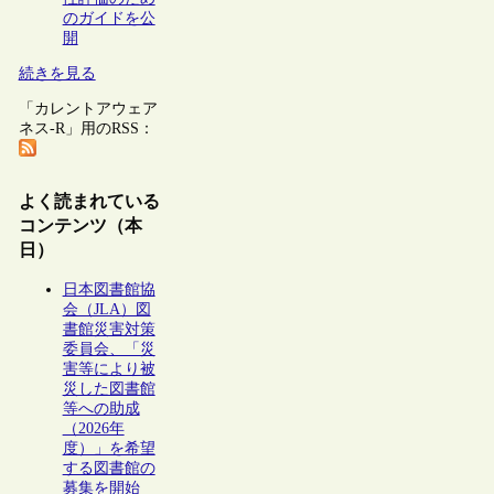
のガイドを公
開
続きを見る
「カレントアウェア
ネス-R」用のRSS：
よく読まれている
コンテンツ（本
日）
日本図書館協
会（JLA）図
書館災害対策
委員会、「災
害等により被
災した図書館
等への助成
（2026年
度）」を希望
する図書館の
募集を開始